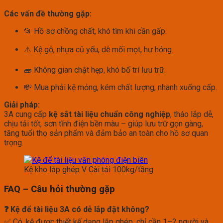
Các vấn đề thường gặp:
📂 Hồ sơ chồng chất, khó tìm khi cần gấp.
⚠️ Kệ gỗ, nhựa cũ yếu, dễ mối mọt, hư hỏng.
🧱 Không gian chật hẹp, khó bố trí lưu trữ.
💸 Mua phải kệ mỏng, kém chất lượng, nhanh xuống cấp.
Giải pháp:
3A cung cấp
kệ sắt tài liệu chuẩn công nghiệp
, tháo lắp dễ,
chịu tải tốt, sơn tĩnh điện bền màu – giúp lưu trữ gọn gàng,
tăng tuổi thọ sản phẩm và đảm bảo an toàn cho hồ sơ quan
trọng.
Kệ kho lắp ghép V Cài tải 100kg/tầng
FAQ – Câu hỏi thường gặp
❓ Kệ để tài liệu 3A có dễ lắp đặt không?
✅ Có, kệ được thiết kế dạng lắp ghép, chỉ cần 1–2 người và