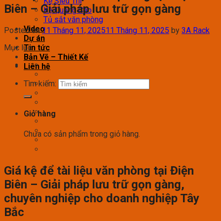
Kệ Siêu Thị
Biên – Giải pháp lưu trữ gọn gàng
Kệ Quảng Cáo
Tủ sắt văn phòng
Video
Posted on
11 Tháng 11, 2025
11 Tháng 11, 2025
by
3A Rack
Dự án
Mục lục
Tin tức
Bản Vẽ – Thiết Kế
Liên hệ
Tìm kiếm:
Giỏ hàng
Chưa có sản phẩm trong giỏ hàng.
Giá kệ để tài liệu văn phòng tại Điện
Biên – Giải pháp lưu trữ gọn gàng,
chuyên nghiệp cho doanh nghiệp Tây
Bắc