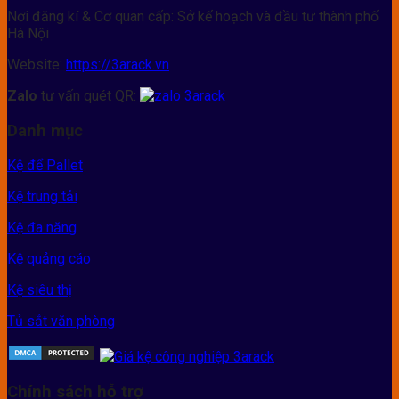
Nơi đăng kí & Cơ quan cấp: Sở kế hoạch và đầu tư thành phố
Hà Nội
Website:
https://3arack.vn
Zalo
tư vấn quét QR:
Danh mục
Kệ để Pallet
Kệ trung tải
Kệ đa năng
Kệ quảng cáo
Kệ siêu thị
Tủ sắt văn phòng
Chính sách hỗ trợ