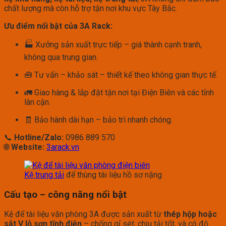
chất lượng mà còn hỗ trợ tận nơi khu vực Tây Bắc.
Ưu điểm nổi bật của 3A Rack:
🏭 Xưởng sản xuất trực tiếp – giá thành cạnh tranh,
không qua trung gian.
🧰 Tư vấn – khảo sát – thiết kế theo không gian thực tế.
🚛 Giao hàng & lắp đặt tận nơi tại Điện Biên và các tỉnh
lân cận.
🧾 Bảo hành dài hạn – bảo trì nhanh chóng.
📞
Hotline/Zalo:
0986 889 570
🌐
Website:
3arack.vn
Kệ trung tải
để thùng tài liệu hồ sơ nặng
Cấu tạo – công năng nổi bật
Kệ để tài liệu văn phòng 3A được sản xuất từ
thép hộp hoặc
sắt V lỗ sơn tĩnh điện
– chống gỉ sét, chịu tải tốt, và có độ