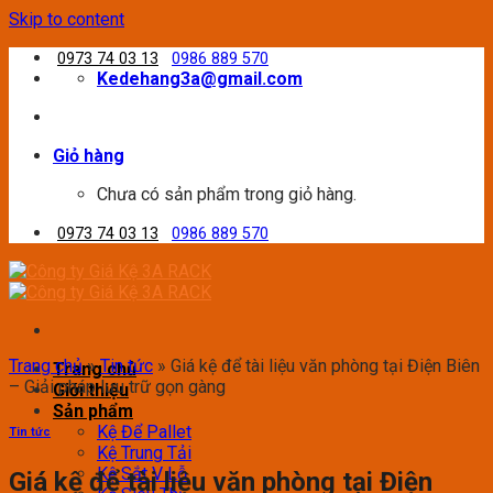
Skip to content
0973 74 03 13
0986 889 570
Kedehang3a@gmail.com
Giỏ hàng
Chưa có sản phẩm trong giỏ hàng.
0973 74 03 13
0986 889 570
Trang chủ
»
Tin tức
»
Giá kệ để tài liệu văn phòng tại Điện Biên
Trang chủ
– Giải pháp lưu trữ gọn gàng
Giới thiệu
Sản phẩm
Kệ Để Pallet
Tin tức
Kệ Trung Tải
Kệ Sắt V Lỗ
Giá kệ để tài liệu văn phòng tại Điện