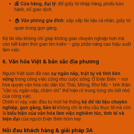
🏬
Cửa hàng, đại lý:
để giấy tờ nhập hàng, phiếu bảo
hành, sổ giao dịch.
🏠
Văn phòng gia đình:
sắp xếp tài liệu cá nhân, giấy tờ
quan trọng gọn gàng.
Kệ tài liệu không chỉ giúp không gian chuyên nghiệp hơn mà
còn tiết kiệm thời gian tìm kiếm – góp phần nâng cao hiệu suất
làm việc.
6. Văn hóa Việt & bản sắc địa phương
Người Việt luôn đề cao
sự ngăn nắp, trật tự và tính bền
vững
trong công việc cũng như cuộc sống. Ở Điện Biên – nơi
hòa quyện văn hóa các dân tộc Thái, Mông, Khơ Mú – tinh thần
“cần cù, ngăn nắp, chăm chỉ” thể hiện rõ trong từng chi tiết nhỏ
của công việc.
Chính vì vậy, việc đầu tư một hệ thống
kệ để tài liệu chuyên
nghiệp, gọn gàng, bền bỉ
không chỉ là nhu cầu thực tế mà còn
là
biểu hiện của văn hóa làm việc nghiêm túc, tinh tế và
hiện đại
của người Điện Biên hôm nay.
Nỗi đau khách hàng & giải pháp 3A