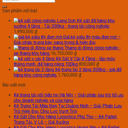
Sản phẩm nổi bật
Kệ sắt để hàng kho
xưởng 4 tầng - Tải 300kg - trung tải công nghiệp
1,990,000
₫
Giá kệ siêu thị màu đen mờ –
Giải pháp trưng bày sang trọng & hiện đại
Thang di động công nghiệp -
xe thang kho hàng
16,750,000
₫
Kệ Sắt V Cài 4 Tầng - lắp móc
thông minh, để hàng nặng 100kg
800,000
₫
Kệ trung tải 3 tầng 300kg - giá để
hàng kho công nghiệp
1,760,000
₫
Bài viết mới
Kệ trung tải nối tiếp tại Hà Nội – Giải pháp lưu trữ tối ưu
cho doanh nghiệp và cửa hàng
Kệ Trung Tải Màu Đen Tại Quảng Ninh – Giải Pháp Lưu
Trữ Hiện Đại, Chịu Lực Vượt Trội
Kệ Sắt Cho Kho Hàng Logistics Phú Thọ – Kệ Pallet,
Trung Tải, V Lỗ – Giá Xưởng
Kệ Sắt Cho Kho Hàng Logistics Hưng Yên – Kệ Pallet,