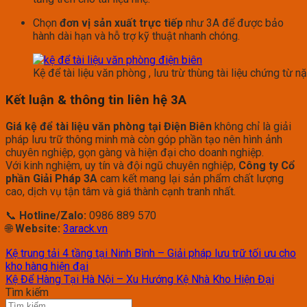
Chọn
đơn vị sản xuất trực tiếp
như 3A để được bảo
hành dài hạn và hỗ trợ kỹ thuật nhanh chóng.
Kệ để tài liệu văn phòng , lưu trừ thùng tài liệu chứng từ n
Kết luận & thông tin liên hệ 3A
Giá kệ để tài liệu văn phòng tại Điện Biên
không chỉ là giải
pháp lưu trữ thông minh mà còn góp phần tạo nên hình ảnh
chuyên nghiệp, gọn gàng và hiện đại cho doanh nghiệp.
Với kinh nghiệm, uy tín và đội ngũ chuyên nghiệp,
Công ty Cổ
phần Giải Pháp 3A
cam kết mang lại sản phẩm chất lượng
cao, dịch vụ tận tâm và giá thành cạnh tranh nhất.
📞
Hotline/Zalo:
0986 889 570
🌐
Website:
3arack.vn
Kệ trung tải 4 tầng tại Ninh Bình – Giải pháp lưu trữ tối ưu cho
kho hàng hiện đại
Kệ Để Hàng Tại Hà Nội – Xu Hướng Kệ Nhà Kho Hiện Đại
Tìm kiếm