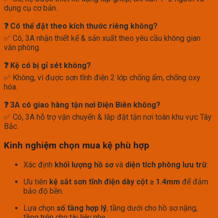
dụng cụ cơ bản.
❓ Có thể đặt theo kích thước riêng không?
✅ Có, 3A nhận thiết kế & sản xuất theo yêu cầu không gian
văn phòng.
❓ Kệ có bị gỉ sét không?
✅ Không, vì được sơn tĩnh điện 2 lớp chống ẩm, chống oxy
hóa.
❓ 3A có giao hàng tận nơi Điện Biên không?
✅ Có, 3A hỗ trợ vận chuyển & lắp đặt tận nơi toàn khu vực Tây
Bắc.
Kinh nghiệm chọn mua kệ phù hợp
Xác định
khối lượng hồ sơ
và
diện tích phòng lưu trữ
.
Ưu tiên
kệ sắt sơn tĩnh điện dày cột ≥ 1.4mm
để đảm
bảo độ bền.
Lựa chọn
số tầng hợp lý
, tầng dưới cho hồ sơ nặng,
tầng trên cho tài liệu nhẹ.