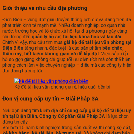
Giới thiệu và nhu cầu địa phương
Điện Biên – vùng đất giàu truyền thống lịch sử và đang trên đà
phát triển kinh tế mạnh mẽ. Nhiều doanh nghiệp, cơ quan nhà
nước, trường học và tổ chức xã hội tại địa phương ngày càng
chú trọng đến
quản lý hồ sơ, tài liệu khoa học và lâu dài
.
Chính vì vậy, nhu cầu tìm mua
giá kệ để tài liệu văn phòng tại
Điện Biên
tăng nhanh, đặc biệt là các sản phẩm
bền chắc,
thẩm mỹ, tiết kiệm không gian và dễ lắp đặt
. Việc sắp xếp
hồ sơ gọn gàng không chỉ giúp tối ưu diện tích mà còn thể hiện
phong cách làm việc chuyên nghiệp – điều mà các công ty hiện
đại đang hướng tới.
Kệ để tài liệu văn phòng giá rẻ, hiệu quả, bền bỉ
Đơn vị cung cấp uy tín – Giải Pháp 3A
Nếu bạn đang tìm kiếm
địa chỉ cung cấp giá kệ để tài liệu uy
tín tại Điện Biên
,
Công ty Cổ phần Giải Pháp 3A
là lựa chọn
đáng tin cậy.
Với hơn 10 năm kinh nghiệm trong sản xuất và thi công
kệ sắt,
kệ kho hàng, kệ tài liệu, kệ trung tải
, 3A không chỉ đảm bảo