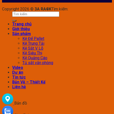
Copyright 2026 ©
3A RACK
Tìm kiếm:
Trang chủ
Giới thiệu
Sản phẩm
Kệ Để Pallet
Kệ Trung Tải
Kệ Sắt V Lỗ
Kệ Siêu Thị
Kệ Quảng Cáo
Tủ sắt văn phòng
Video
Dự án
Tin tức
Bản Vẽ – Thiết Kế
Liên hệ
Bản đồ