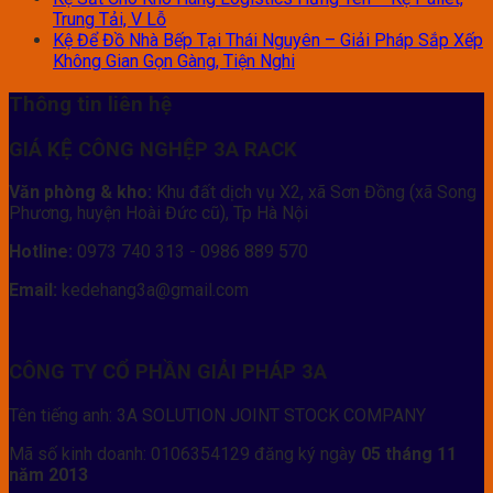
Trung Tải, V Lỗ
Kệ Để Đồ Nhà Bếp Tại Thái Nguyên – Giải Pháp Sắp Xếp
Không Gian Gọn Gàng, Tiện Nghi
Thông tin liên hệ
GIÁ KỆ CÔNG NGHỆP 3A RACK
Văn phòng & kho:
Khu đất dịch vụ X2, xã Sơn Đồng (xã Song
Phương, huyện Hoài Đức cũ), Tp Hà Nội
Hotline:
0973 740 313 - 0986 889 570
Email:
kedehang3a@gmail.com
CÔNG TY CỔ PHẦN GIẢI PHÁP 3A
Tên tiếng anh: 3A SOLUTION JOINT STOCK COMPANY
Mã số kinh doanh: 0106354129 đăng ký ngày
05 tháng 11
năm 2013