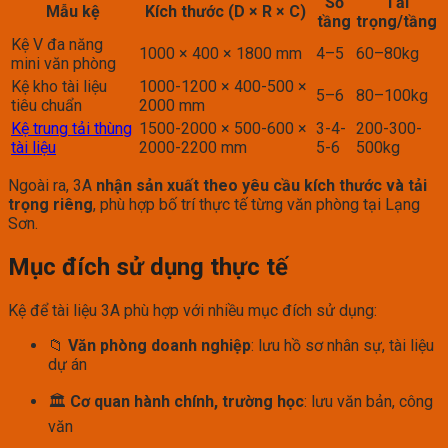
Số
Tải
Mẫu kệ
Kích thước (D × R × C)
tầng
trọng/tầng
Kệ V đa năng
1000 × 400 × 1800 mm
4–5
60–80kg
mini văn phòng
Kệ kho tài liệu
1000-1200 × 400-500 ×
5–6
80–100kg
tiêu chuẩn
2000 mm
Kệ trung tải thùng
1500-2000 × 500-600 ×
3-4-
200-300-
tài liệu
2000-2200 mm
5-6
500kg
Ngoài ra, 3A
nhận sản xuất theo yêu cầu kích thước và tải
trọng riêng
, phù hợp bố trí thực tế từng văn phòng tại Lạng
Sơn.
Mục đích sử dụng thực tế
Kệ để tài liệu 3A phù hợp với nhiều mục đích sử dụng:
📁
Văn phòng doanh nghiệp
: lưu hồ sơ nhân sự, tài liệu
dự án
🏛️
Cơ quan hành chính, trường học
: lưu văn bản, công
văn