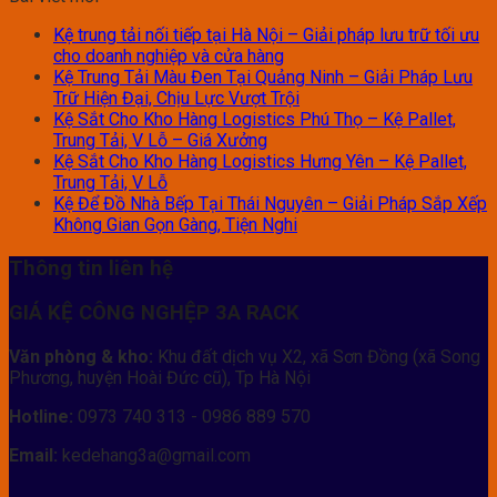
Kệ trung tải nối tiếp tại Hà Nội – Giải pháp lưu trữ tối ưu
cho doanh nghiệp và cửa hàng
Kệ Trung Tải Màu Đen Tại Quảng Ninh – Giải Pháp Lưu
Trữ Hiện Đại, Chịu Lực Vượt Trội
Kệ Sắt Cho Kho Hàng Logistics Phú Thọ – Kệ Pallet,
Trung Tải, V Lỗ – Giá Xưởng
Kệ Sắt Cho Kho Hàng Logistics Hưng Yên – Kệ Pallet,
Trung Tải, V Lỗ
Kệ Để Đồ Nhà Bếp Tại Thái Nguyên – Giải Pháp Sắp Xếp
Không Gian Gọn Gàng, Tiện Nghi
Thông tin liên hệ
GIÁ KỆ CÔNG NGHỆP 3A RACK
Văn phòng & kho:
Khu đất dịch vụ X2, xã Sơn Đồng (xã Song
Phương, huyện Hoài Đức cũ), Tp Hà Nội
Hotline:
0973 740 313 - 0986 889 570
Email:
kedehang3a@gmail.com