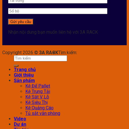
Nhận nội dung bạn muốn liên hệ với 3A RACK
Copyright 2026 ©
3A RACK
Tìm kiếm:
Trang chủ
Giới thiệu
Sản phẩm
Kệ Để Pallet
Kệ Trung Tải
Kệ Sắt V Lỗ
Kệ Siêu Thị
Kệ Quảng Cáo
Tủ sắt văn phòng
Video
Dự án