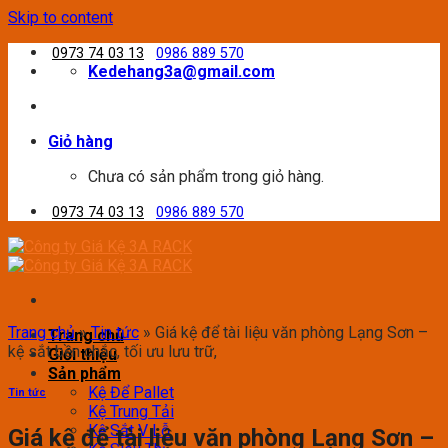
Skip to content
0973 74 03 13
0986 889 570
Kedehang3a@gmail.com
Giỏ hàng
Chưa có sản phẩm trong giỏ hàng.
0973 74 03 13
0986 889 570
Trang chủ
»
Tin tức
»
Giá kệ để tài liệu văn phòng Lạng Sơn –
Trang chủ
kệ sắt bền chắc, tối ưu lưu trữ,
Giới thiệu
Sản phẩm
Kệ Để Pallet
Tin tức
Kệ Trung Tải
Kệ Sắt V Lỗ
Giá kệ để tài liệu văn phòng Lạng Sơn –