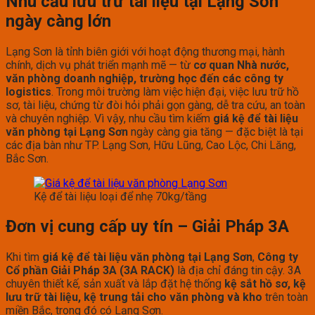
Nhu cầu lưu trữ tài liệu tại Lạng Sơn
ngày càng lớn
Lạng Sơn là tỉnh biên giới với hoạt động thương mại, hành
chính, dịch vụ phát triển mạnh mẽ — từ
cơ quan Nhà nước,
văn phòng doanh nghiệp, trường học đến các công ty
logistics
. Trong môi trường làm việc hiện đại, việc lưu trữ hồ
sơ, tài liệu, chứng từ đòi hỏi phải gọn gàng, dễ tra cứu, an toàn
và chuyên nghiệp. Vì vậy, nhu cầu tìm kiếm
giá kệ để tài liệu
văn phòng tại Lạng Sơn
ngày càng gia tăng — đặc biệt là tại
các địa bàn như TP. Lạng Sơn, Hữu Lũng, Cao Lộc, Chi Lăng,
Bắc Sơn.
Kệ để tài liệu loại để nhẹ 70kg/tầng
Đơn vị cung cấp uy tín – Giải Pháp 3A
Khi tìm
giá kệ để tài liệu văn phòng tại Lạng Sơn
,
Công ty
Cổ phần Giải Pháp 3A (3A RACK)
là địa chỉ đáng tin cậy. 3A
chuyên thiết kế, sản xuất và lắp đặt hệ thống
kệ sắt hồ sơ, kệ
lưu trữ tài liệu, kệ trung tải cho văn phòng và kho
trên toàn
miền Bắc, trong đó có Lạng Sơn.