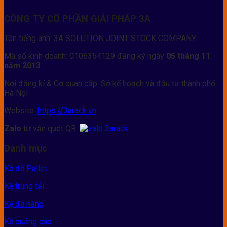
CÔNG TY CỔ PHẦN GIẢI PHÁP 3A
Tên tiếng anh: 3A SOLUTION JOINT STOCK COMPANY
Mã số kinh doanh: 0106354129 đăng ký ngày
05 tháng 11
năm 2013
Nơi đăng kí & Cơ quan cấp: Sở kế hoạch và đầu tư thành phố
Hà Nội
Website:
https://3arack.vn
Zalo
tư vấn quét QR:
Danh mục
Kệ để Pallet
Kệ trung tải
Kệ đa năng
Kệ quảng cáo