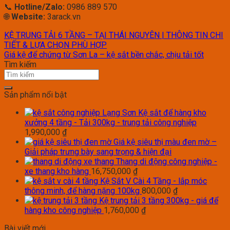
📞
Hotline/Zalo:
0986 889 570
🌐
Website:
3arack.vn
KỆ TRUNG TẢI 6 TẦNG – TẠI THÁI NGUYÊN | THÔNG TIN CHI
TIẾT & LỰA CHỌN PHÙ HỢP
Giá kệ để chứng từ Sơn La – kệ sắt bền chắc, chịu tải tốt
Tìm kiếm
Sản phẩm nổi bật
Kệ sắt để hàng kho
xưởng 4 tầng - Tải 300kg - trung tải công nghiệp
1,990,000
₫
Giá kệ siêu thị màu đen mờ –
Giải pháp trưng bày sang trọng & hiện đại
Thang di động công nghiệp -
xe thang kho hàng
16,750,000
₫
Kệ Sắt V Cài 4 Tầng - lắp móc
thông minh, để hàng nặng 100kg
800,000
₫
Kệ trung tải 3 tầng 300kg - giá để
hàng kho công nghiệp
1,760,000
₫
Bài viết mới