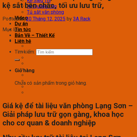
Kệ Siêu Thị
kệ sắt bền chắc, tối ưu lưu trữ,
Kệ Quảng Cáo
Tủ sắt văn phòng
Video
Posted on
30 Tháng 12, 2025
by
3A Rack
Dự án
Mục lục
Tin tức
Bản Vẽ – Thiết Kế
Liên hệ
Tìm kiếm:
Giỏ hàng
Chưa có sản phẩm trong giỏ hàng.
Giá kệ để tài liệu văn phòng Lạng Sơn –
Giải pháp lưu trữ gọn gàng, khoa học
cho cơ quan & doanh nghiệp