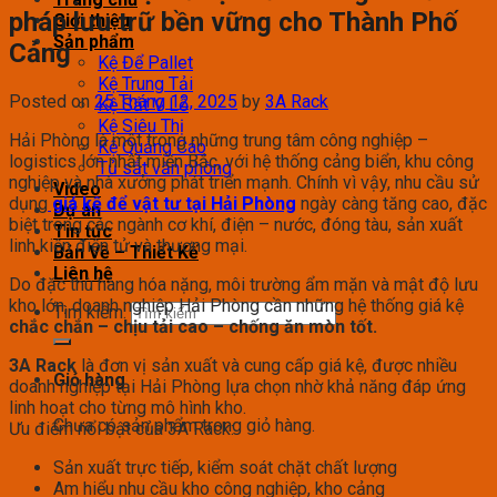
pháp lưu trữ bền vững cho Thành Phố
Giới thiệu
Sản phẩm
Cảng
Kệ Để Pallet
Kệ Trung Tải
Posted on
25 Tháng 12, 2025
by
3A Rack
Kệ Sắt V Lỗ
Kệ Siêu Thị
Hải Phòng là một trong những trung tâm công nghiệp –
Kệ Quảng Cáo
logistics lớn nhất miền Bắc, với hệ thống cảng biển, khu công
Tủ sắt văn phòng
nghiệp và nhà xưởng phát triển mạnh. Chính vì vậy, nhu cầu sử
Video
dụng
giá kệ để vật tư tại Hải Phòng
ngày càng tăng cao, đặc
Dự án
biệt trong các ngành cơ khí, điện – nước, đóng tàu, sản xuất
Tin tức
linh kiện điện tử và thương mại.
Bản Vẽ – Thiết Kế
Liên hệ
Do đặc thù hàng hóa nặng, môi trường ẩm mặn và mật độ lưu
kho lớn, doanh nghiệp Hải Phòng cần những hệ thống giá kệ
Tìm kiếm:
chắc chắn – chịu tải cao – chống ăn mòn tốt
.
3A Rack
là đơn vị sản xuất và cung cấp giá kệ, được nhiều
Giỏ hàng
doanh nghiệp tại Hải Phòng lựa chọn nhờ khả năng đáp ứng
linh hoạt cho từng mô hình kho.
Chưa có sản phẩm trong giỏ hàng.
Ưu điểm nổi bật của 3A Rack:
Sản xuất trực tiếp, kiểm soát chặt chất lượng
Am hiểu nhu cầu kho công nghiệp, kho cảng