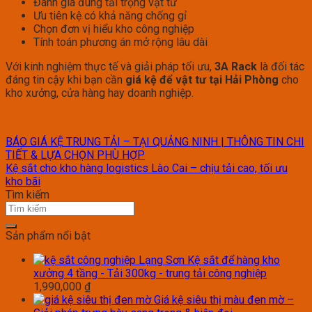
Đánh giá đúng tải trọng vật tư
Ưu tiên kệ có khả năng chống gỉ
Chọn đơn vị hiểu kho công nghiệp
Tính toán phương án mở rộng lâu dài
Với kinh nghiệm thực tế và giải pháp tối ưu,
3A Rack
là đối tác
đáng tin cậy khi bạn cần
giá kệ để vật tư tại Hải Phòng
cho
kho xưởng, cửa hàng hay doanh nghiệp.
BÁO GIÁ KỆ TRUNG TẢI – TẠI QUẢNG NINH | THÔNG TIN CHI
TIẾT & LỰA CHỌN PHÙ HỢP
Kệ sắt cho kho hàng logistics Lào Cai – chịu tải cao, tối ưu
kho bãi
Tìm kiếm
Sản phẩm nổi bật
Kệ sắt để hàng kho
xưởng 4 tầng - Tải 300kg - trung tải công nghiệp
1,990,000
₫
Giá kệ siêu thị màu đen mờ –