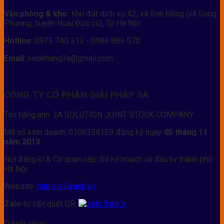
Văn phòng & kho:
Khu đất dịch vụ X2, xã Sơn Đồng (xã Song
Phương, huyện Hoài Đức cũ), Tp Hà Nội
Hotline:
0973 740 313 - 0986 889 570
Email:
kedehang3a@gmail.com
CÔNG TY CỔ PHẦN GIẢI PHÁP 3A
Tên tiếng anh: 3A SOLUTION JOINT STOCK COMPANY
Mã số kinh doanh: 0106354129 đăng ký ngày
05 tháng 11
năm 2013
Nơi đăng kí & Cơ quan cấp: Sở kế hoạch và đầu tư thành phố
Hà Nội
Website:
https://3arack.vn
Zalo
tư vấn quét QR:
Danh mục