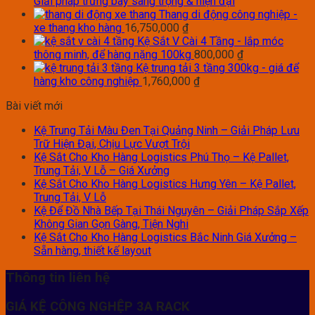
Giải pháp trưng bày sang trọng & hiện đại
Thang di động công nghiệp -
xe thang kho hàng
16,750,000
₫
Kệ Sắt V Cài 4 Tầng - lắp móc
thông minh, để hàng nặng 100kg
800,000
₫
Kệ trung tải 3 tầng 300kg - giá để
hàng kho công nghiệp
1,760,000
₫
Bài viết mới
Kệ Trung Tải Màu Đen Tại Quảng Ninh – Giải Pháp Lưu
Trữ Hiện Đại, Chịu Lực Vượt Trội
Kệ Sắt Cho Kho Hàng Logistics Phú Thọ – Kệ Pallet,
Trung Tải, V Lỗ – Giá Xưởng
Kệ Sắt Cho Kho Hàng Logistics Hưng Yên – Kệ Pallet,
Trung Tải, V Lỗ
Kệ Để Đồ Nhà Bếp Tại Thái Nguyên – Giải Pháp Sắp Xếp
Không Gian Gọn Gàng, Tiện Nghi
Kệ Sắt Cho Kho Hàng Logistics Bắc Ninh Giá Xưởng –
Sẵn hàng, thiết kế layout
Thông tin liên hệ
GIÁ KỆ CÔNG NGHỆP 3A RACK