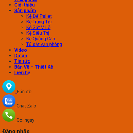
Giới thiệu
Sản phẩm
Kệ Để Pallet
Kệ Trung Tải
Kệ Sắt V Lỗ
Kệ Siêu Thị
Kệ Quảng Cáo
Tủ sắt văn phòng
Video
Dự án
Tin tức
Bản Vẽ – Thiết Kế
Liên hệ
Bản đồ
Chat Zalo
Gọi ngay
Đăng nhập