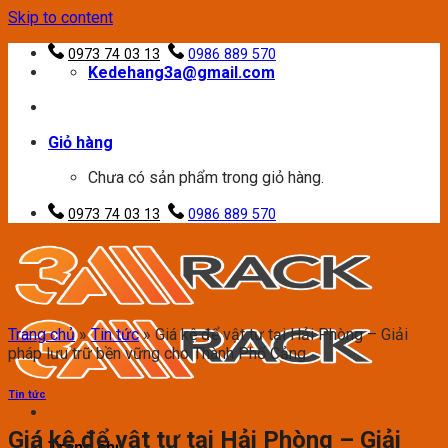
Skip to content
0973 74 03 13
0986 889 570
Kedehang3a@gmail.com
Giỏ hàng
Chưa có sản phẩm trong giỏ hàng.
0973 74 03 13
0986 889 570
Trang chủ
»
Tin tức
»
Giá kệ để vật tư tại Hải Phòng – Giải
pháp lưu trữ bền vững cho Thành Phố Cảng
Tin tức
Giá kệ để vật tư tại Hải Phòng – Giải
Trang chủ