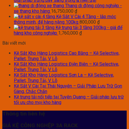
Giải pháp trưng bày sang trọng & hiện đại
Thang di động công nghiệp -
xe thang kho hàng
16,750,000
₫
Kệ Sắt V Cài 4 Tầng - lắp móc
thông minh, để hàng nặng 100kg
800,000
₫
Kệ trung tải 3 tầng 300kg - giá để
hàng kho công nghiệp
1,760,000
₫
Bài viết mới
Kệ Sắt Kho Hàng Logistics Cao Bằng – Kệ Selective,
Pallet, Trung Tải, V Lỗ
Kệ Sắt Kho Hàng Logistics Điện Biên – Kệ Selective,
Pallet, Trung Tải, V Lỗ
Kệ Sắt Kho Hàng Logistics Sơn La – Kệ Selective,
Pallet, Trung Tải, V Lỗ
Kệ Sắt V Cài Tại Thái Nguyên – Giải Pháp Lưu Trữ Gọn
Gàng, Chắc Chắn
Kệ trung tải nối tiếp tại Tuyên Quang – Giải pháp lưu trữ
tối ưu cho mọi kho hàng
Thông tin liên hệ
GIÁ KỆ CÔNG NGHỆP 3A RACK