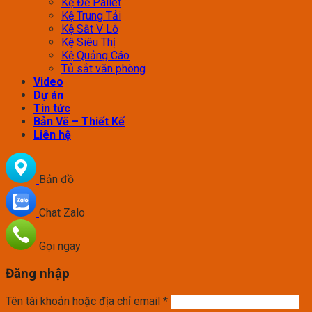
Kệ Để Pallet
Kệ Trung Tải
Kệ Sắt V Lỗ
Kệ Siêu Thị
Kệ Quảng Cáo
Tủ sắt văn phòng
Video
Dự án
Tin tức
Bản Vẽ – Thiết Kế
Liên hệ
Bản đồ
Chat Zalo
Gọi ngay
Đăng nhập
Tên tài khoản hoặc địa chỉ email
*