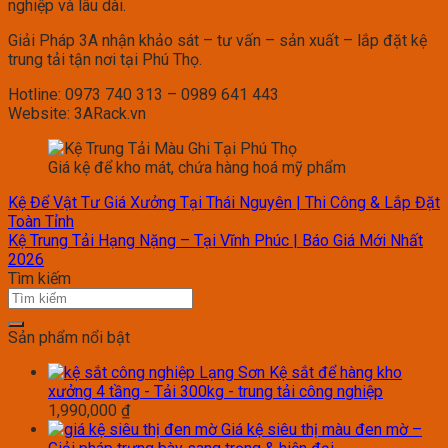
nghiệp và lâu dài.
Giải Pháp 3A nhận khảo sát – tư vấn – sản xuất – lắp đặt kệ
trung tải tận nơi tại Phú Thọ.
Hotline: 0973 740 313 – 0989 641 443
Website: 3ARack.vn
Giá kệ để kho mát, chứa hàng hoá mỹ phẩm
Kệ Để Vật Tư Giá Xưởng Tại Thái Nguyên | Thi Công & Lắp Đặt
Toàn Tỉnh
Kệ Trung Tải Hạng Nặng – Tại Vĩnh Phúc | Báo Giá Mới Nhất
2026
Tìm kiếm
Sản phẩm nổi bật
Kệ sắt để hàng kho
xưởng 4 tầng - Tải 300kg - trung tải công nghiệp
1,990,000
₫
Giá kệ siêu thị màu đen mờ –