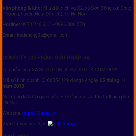
Văn phòng & kho:
Khu đất dịch vụ X2, xã Sơn Đồng (xã Song
Phương, huyện Hoài Đức cũ), Tp Hà Nội
Hotline:
0973 740 313 - 0986 889 570
Email:
kedehang3a@gmail.com
CÔNG TY CỔ PHẦN GIẢI PHÁP 3A
Tên tiếng anh: 3A SOLUTION JOINT STOCK COMPANY
Mã số kinh doanh: 0106354129 đăng ký ngày
05 tháng 11
năm 2013
Nơi đăng kí & Cơ quan cấp: Sở kế hoạch và đầu tư thành phố
Hà Nội
Website:
https://3arack.vn
Zalo
tư vấn quét QR:
Danh mục