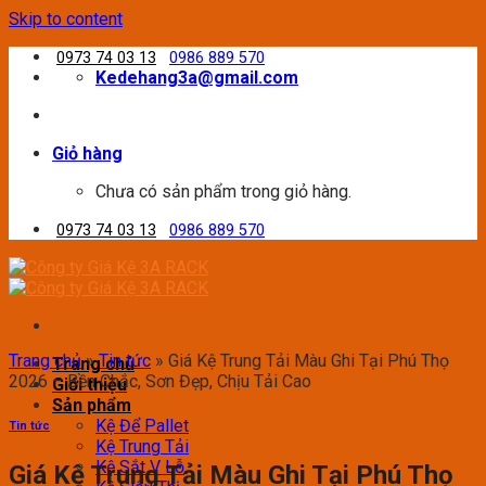
Skip to content
0973 74 03 13
0986 889 570
Kedehang3a@gmail.com
Giỏ hàng
Chưa có sản phẩm trong giỏ hàng.
0973 74 03 13
0986 889 570
Trang chủ
»
Tin tức
»
Giá Kệ Trung Tải Màu Ghi Tại Phú Thọ
Trang chủ
2026 – Bền Chắc, Sơn Đẹp, Chịu Tải Cao
Giới thiệu
Sản phẩm
Kệ Để Pallet
Tin tức
Kệ Trung Tải
Kệ Sắt V Lỗ
Giá Kệ Trung Tải Màu Ghi Tại Phú Thọ