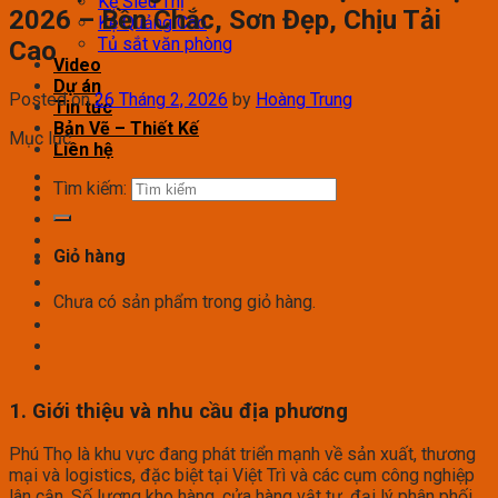
Kệ Siêu Thị
2026 – Bền Chắc, Sơn Đẹp, Chịu Tải
Kệ Quảng Cáo
Tủ sắt văn phòng
Cao
Video
Dự án
Posted on
26 Tháng 2, 2026
by
Hoàng Trung
Tin tức
Bản Vẽ – Thiết Kế
Mục lục
Liên hệ
Tìm kiếm:
Giỏ hàng
Chưa có sản phẩm trong giỏ hàng.
1. Giới thiệu và nhu cầu địa phương
Phú Thọ là khu vực đang phát triển mạnh về sản xuất, thương
mại và logistics, đặc biệt tại Việt Trì và các cụm công nghiệp
lân cận. Số lượng kho hàng, cửa hàng vật tư, đại lý phân phối