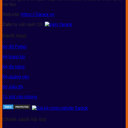
Hà Nội
Website:
https://3arack.vn
Zalo
tư vấn quét QR:
Danh mục
Kệ để Pallet
Kệ trung tải
Kệ đa năng
Kệ quảng cáo
Kệ siêu thị
Tủ sắt văn phòng
Chính sách hỗ trợ