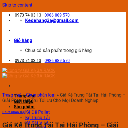
Skip to content
0973 74 03 13
0986 889 570
Kedehang3a@gmail.com
Giỏ hàng
Chưa có sản phẩm trong giỏ hàng.
0973 74 03 13
0986 889 570
Trang chủ
»
Chưa phân loại
»
Giá Kệ Trung Tải Tại Hải Phòng –
Trang chủ
Giải Pháp Lưu Trữ Tối Ưu Cho Mọi Doanh Nghiệp
Giới thiệu
Sản phẩm
Kệ Để Pallet
Chưa phân loại
Kệ Trung Tải
Kệ Sắt V Lỗ
Giá Kệ Trung Tải Tại Hải Phòng – Giải