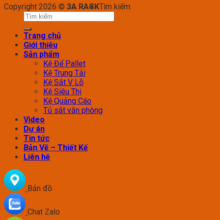
Copyright 2026 ©
3A RACK
Tìm kiếm:
Trang chủ
Giới thiệu
Sản phẩm
Kệ Để Pallet
Kệ Trung Tải
Kệ Sắt V Lỗ
Kệ Siêu Thị
Kệ Quảng Cáo
Tủ sắt văn phòng
Video
Dự án
Tin tức
Bản Vẽ – Thiết Kế
Liên hệ
Bản đồ
Chat Zalo