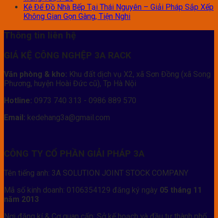
Kệ Để Đồ Nhà Bếp Tại Thái Nguyên – Giải Pháp Sắp Xếp
Không Gian Gọn Gàng, Tiện Nghi
Thông tin liên hệ
GIÁ KỆ CÔNG NGHỆP 3A RACK
Văn phòng & kho:
Khu đất dịch vụ X2, xã Sơn Đồng (xã Song
Phương, huyện Hoài Đức cũ), Tp Hà Nội
Hotline:
0973 740 313 - 0986 889 570
Email:
kedehang3a@gmail.com
CÔNG TY CỔ PHẦN GIẢI PHÁP 3A
Tên tiếng anh: 3A SOLUTION JOINT STOCK COMPANY
Mã số kinh doanh: 0106354129 đăng ký ngày
05 tháng 11
năm 2013
Nơi đăng kí & Cơ quan cấp: Sở kế hoạch và đầu tư thành phố