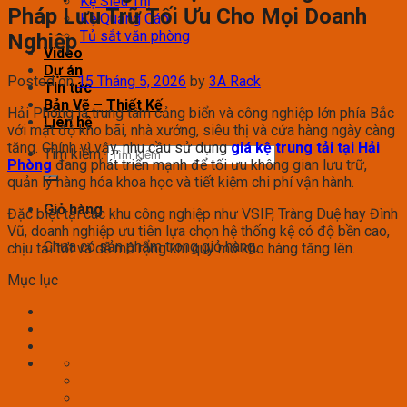
Kệ Siêu Thị
Pháp Lưu Trữ Tối Ưu Cho Mọi Doanh
Kệ Quảng Cáo
Tủ sắt văn phòng
Nghiệp
Video
Dự án
Posted on
15 Tháng 5, 2026
by
3A Rack
Tin tức
Bản Vẽ – Thiết Kế
Hải Phòng là trung tâm cảng biển và công nghiệp lớn phía Bắc
Liên hệ
với mật độ kho bãi, nhà xưởng, siêu thị và cửa hàng ngày càng
tăng. Chính vì vậy, nhu cầu sử dụng
giá kệ trung tải tại Hải
Tìm kiếm:
Phòng
đang phát triển mạnh để tối ưu không gian lưu trữ,
quản lý hàng hóa khoa học và tiết kiệm chi phí vận hành.
Giỏ hàng
Đặc biệt tại các khu công nghiệp như VSIP, Tràng Duệ hay Đình
Vũ, doanh nghiệp ưu tiên lựa chọn hệ thống kệ có độ bền cao,
Chưa có sản phẩm trong giỏ hàng.
chịu tải tốt và dễ mở rộng khi quy mô kho hàng tăng lên.
Mục lục