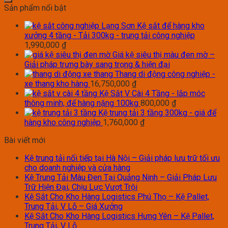
Sản phẩm nổi bật
Kệ sắt để hàng kho
xưởng 4 tầng - Tải 300kg - trung tải công nghiệp
1,990,000
₫
Giá kệ siêu thị màu đen mờ –
Giải pháp trưng bày sang trọng & hiện đại
Thang di động công nghiệp -
xe thang kho hàng
16,750,000
₫
Kệ Sắt V Cài 4 Tầng - lắp móc
thông minh, để hàng nặng 100kg
800,000
₫
Kệ trung tải 3 tầng 300kg - giá để
hàng kho công nghiệp
1,760,000
₫
Bài viết mới
Kệ trung tải nối tiếp tại Hà Nội – Giải pháp lưu trữ tối ưu
cho doanh nghiệp và cửa hàng
Kệ Trung Tải Màu Đen Tại Quảng Ninh – Giải Pháp Lưu
Trữ Hiện Đại, Chịu Lực Vượt Trội
Kệ Sắt Cho Kho Hàng Logistics Phú Thọ – Kệ Pallet,
Trung Tải, V Lỗ – Giá Xưởng
Kệ Sắt Cho Kho Hàng Logistics Hưng Yên – Kệ Pallet,
Trung Tải, V Lỗ