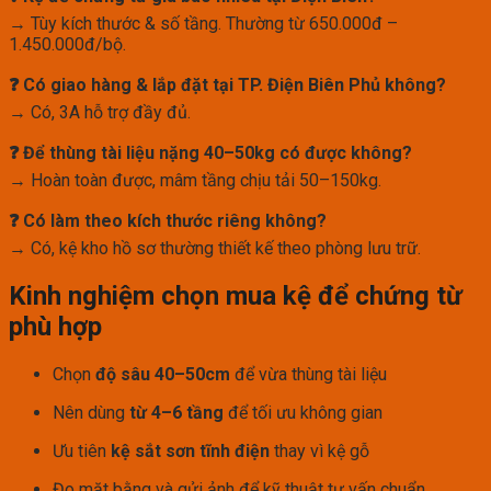
→ Tùy kích thước & số tầng. Thường từ 650.000đ –
1.450.000đ/bộ.
❓ Có giao hàng & lắp đặt tại TP. Điện Biên Phủ không?
→ Có, 3A hỗ trợ đầy đủ.
❓ Để thùng tài liệu nặng 40–50kg có được không?
→ Hoàn toàn được, mâm tầng chịu tải 50–150kg.
❓ Có làm theo kích thước riêng không?
→ Có, kệ kho hồ sơ thường thiết kế theo phòng lưu trữ.
Kinh nghiệm chọn mua kệ để chứng từ
phù hợp
Chọn
độ sâu 40–50cm
để vừa thùng tài liệu
Nên dùng
từ 4–6 tầng
để tối ưu không gian
Ưu tiên
kệ sắt sơn tĩnh điện
thay vì kệ gỗ
Đo mặt bằng và gửi ảnh để kỹ thuật tư vấn chuẩn