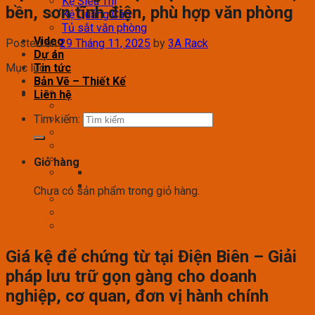
Kệ Siêu Thị
bền, sơn tĩnh điện, phù hợp văn phòng
Kệ Quảng Cáo
Tủ sắt văn phòng
Video
Posted on
29 Tháng 11, 2025
by
3A Rack
Dự án
Mục lục
Tin tức
Bản Vẽ – Thiết Kế
Liên hệ
Tìm kiếm:
Giỏ hàng
Chưa có sản phẩm trong giỏ hàng.
Giá kệ để chứng từ tại Điện Biên – Giải
pháp lưu trữ gọn gàng cho doanh
nghiệp, cơ quan, đơn vị hành chính