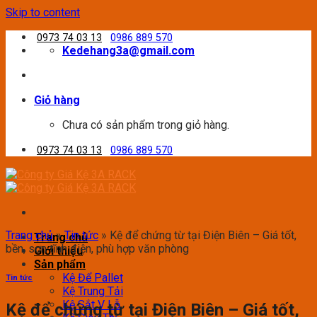
Skip to content
0973 74 03 13
0986 889 570
Kedehang3a@gmail.com
Giỏ hàng
Chưa có sản phẩm trong giỏ hàng.
0973 74 03 13
0986 889 570
Trang chủ
»
Tin tức
»
Kệ để chứng từ tại Điện Biên – Giá tốt,
Trang chủ
bền, sơn tĩnh điện, phù hợp văn phòng
Giới thiệu
Sản phẩm
Kệ Để Pallet
Tin tức
Kệ Trung Tải
Kệ Sắt V Lỗ
Kệ để chứng từ tại Điện Biên – Giá tốt,