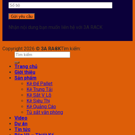
Nhận nội dung bạn muốn liên hệ với 3A RACK
Copyright 2026 ©
3A RACK
Tìm kiếm:
Trang chủ
Giới thiệu
Sản phẩm
Kệ Để Pallet
Kệ Trung Tải
Kệ Sắt V Lỗ
Kệ Siêu Thị
Kệ Quảng Cáo
Tủ sắt văn phòng
Video
Dự án
Tin tức