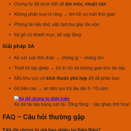
Chứng từ để dưới đất dễ
ẩm mốc, chuột cắn
Không phân loại rõ ràng → tìm hồ sơ mất thời gian
Phòng tài liệu nhỏ, xếp tạm bợ gây lộn xộn
Kệ gỗ cũ nhanh mục, dễ sập tầng
Giải pháp 3A
Kệ sắt sơn tĩnh điện → chống gỉ – chống ẩm
Thiết kế lắp ghép → bố trí tối đa không gian kho tài liệu
Mỗi khu vực có
kích thước phù hợp
để dễ phân loại
Độ bền cao → an tâm lưu trữ lâu dài 5–10 năm
Kệ để tài liệu bằng sắt tải 70kg/tầng – lắp ghép linh hoạt
FAQ – Câu hỏi thường gặp
❓ Kệ để chứng từ giá bao nhiêu tại Điện Biên?