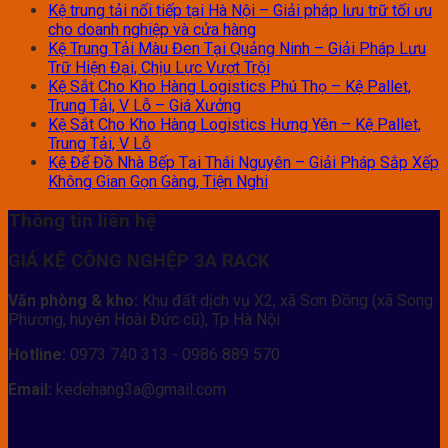
Kệ trung tải nối tiếp tại Hà Nội – Giải pháp lưu trữ tối ưu
cho doanh nghiệp và cửa hàng
Kệ Trung Tải Màu Đen Tại Quảng Ninh – Giải Pháp Lưu
Trữ Hiện Đại, Chịu Lực Vượt Trội
Kệ Sắt Cho Kho Hàng Logistics Phú Thọ – Kệ Pallet,
Trung Tải, V Lỗ – Giá Xưởng
Kệ Sắt Cho Kho Hàng Logistics Hưng Yên – Kệ Pallet,
Trung Tải, V Lỗ
Kệ Để Đồ Nhà Bếp Tại Thái Nguyên – Giải Pháp Sắp Xếp
Không Gian Gọn Gàng, Tiện Nghi
Thông tin liên hệ
GIÁ KỆ CÔNG NGHỆP 3A RACK
Văn phòng & kho:
Khu đất dịch vụ X2, xã Sơn Đồng (xã Song
Phương, huyện Hoài Đức cũ), Tp Hà Nội
Hotline:
0973 740 313 - 0986 889 570
Email:
kedehang3a@gmail.com