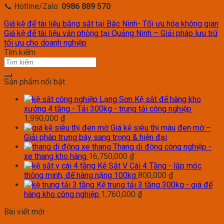
📞 Hotline/Zalo:
0986 889 570
Giá kệ để tài liệu bằng sắt tại Bắc Ninh- Tối ưu hóa không gian
Giá kệ để tài liệu văn phòng tại Quảng Ninh – Giải pháp lưu trữ
tối ưu cho doanh nghiệp
Tìm kiếm
Sản phẩm nổi bật
Kệ sắt để hàng kho
xưởng 4 tầng - Tải 300kg - trung tải công nghiệp
1,990,000
₫
Giá kệ siêu thị màu đen mờ –
Giải pháp trưng bày sang trọng & hiện đại
Thang di động công nghiệp -
xe thang kho hàng
16,750,000
₫
Kệ Sắt V Cài 4 Tầng - lắp móc
thông minh, để hàng nặng 100kg
800,000
₫
Kệ trung tải 3 tầng 300kg - giá để
hàng kho công nghiệp
1,760,000
₫
Bài viết mới