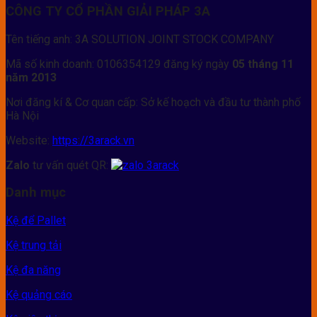
CÔNG TY CỔ PHẦN GIẢI PHÁP 3A
Tên tiếng anh: 3A SOLUTION JOINT STOCK COMPANY
Mã số kinh doanh: 0106354129 đăng ký ngày
05 tháng 11
năm 2013
Nơi đăng kí & Cơ quan cấp: Sở kế hoạch và đầu tư thành phố
Hà Nội
Website:
https://3arack.vn
Zalo
tư vấn quét QR:
Danh mục
Kệ để Pallet
Kệ trung tải
Kệ đa năng
Kệ quảng cáo