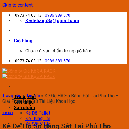
Skip to content
0973 74 03 13
0986 889 570
Kedehang3a@gmail.com
Giỏ hàng
Chưa có sản phẩm trong giỏ hàng.
0973 74 03 13
0986 889 570
Trang chủ
»
Tin tức
»
Kệ Để Hồ Sơ Bằng Sắt Tại Phú Thọ –
Trang chủ
Giải Pháp Lưu Trữ Tài Liệu Khoa Học
Giới thiệu
Sản phẩm
Kệ Để Pallet
Tin tức
Kệ Trung Tải
Kệ Sắt V Lỗ
Kệ Để Hồ Sơ Bằng Sắt Tại Phú Thọ –