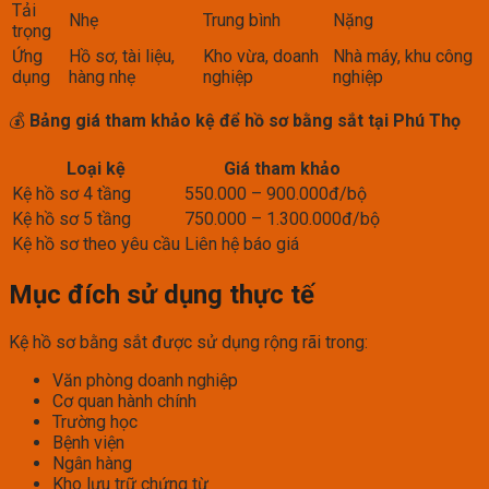
Tải
Nhẹ
Trung bình
Nặng
trọng
Ứng
Hồ sơ, tài liệu,
Kho vừa, doanh
Nhà máy, khu công
dụng
hàng nhẹ
nghiệp
nghiệp
💰
Bảng giá tham khảo kệ để hồ sơ bằng sắt tại Phú Thọ
Loại kệ
Giá tham khảo
Kệ hồ sơ 4 tầng
550.000 – 900.000đ/bộ
Kệ hồ sơ 5 tầng
750.000 – 1.300.000đ/bộ
Kệ hồ sơ theo yêu cầu
Liên hệ báo giá
Mục đích sử dụng thực tế
Kệ hồ sơ bằng sắt được sử dụng rộng rãi trong:
Văn phòng doanh nghiệp
Cơ quan hành chính
Trường học
Bệnh viện
Ngân hàng
Kho lưu trữ chứng từ