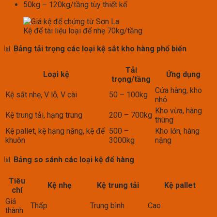
50kg – 120kg/tầng tùy thiết kế
Kệ để tài liệu loại để nhẹ 70kg/tầng
📊
Bảng tải trọng các loại kệ sắt kho hàng phổ biến
Tải
Loại kệ
Ứng dụng
trọng/tầng
Cửa hàng, kho
Kệ sắt nhẹ, V lỗ, V cài
50 – 100kg
nhỏ
Kho vừa, hàng
Kệ trung tải, hạng trung
200 – 700kg
thùng
Kệ pallet, kệ hạng nặng, kệ để
500 –
Kho lớn, hàng
khuôn
3000kg
nặng
📊
Bảng so sánh các loại kệ để hàng
Tiêu
Kệ nhẹ
Kệ trung tải
Kệ pallet
chí
Giá
Thấp
Trung bình
Cao
thành