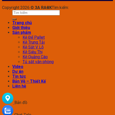
Copyright 2026 ©
3A RACK
Tìm kiếm:
Trang chủ
Giới thiệu
Sản phẩm
Kệ Để Pallet
Kệ Trung Tải
Kệ Sắt V Lỗ
Kệ Siêu Thị
Kệ Quảng Cáo
Tủ sắt văn phòng
Video
Dự án
Tin tức
Bản Vẽ – Thiết Kế
Liên hệ
Bản đồ
Chat Zalo