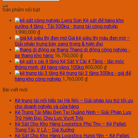
Sản phẩm nổi bật
Kệ sắt để hàng kho
xưởng 4 tầng - Tải 300kg - trung tải công nghiệp
1,990,000
₫
Giá kệ siêu thị màu đen mờ –
Giải pháp trưng bày sang trọng & hiện đại
Thang di động công nghiệp -
xe thang kho hàng
16,750,000
₫
Kệ Sắt V Cài 4 Tầng - lắp móc
thông minh, để hàng nặng 100kg
800,000
₫
Kệ trung tải 3 tầng 300kg - giá để
hàng kho công nghiệp
1,760,000
₫
Bài viết mới
Kệ trung tải nối tiếp tại Hà Nội – Giải pháp lưu trữ tối ưu
cho doanh nghiệp và cửa hàng
Kệ Trung Tải Màu Đen Tại Quảng Ninh – Giải Pháp Lưu
Trữ Hiện Đại, Chịu Lực Vượt Trội
Kệ Sắt Cho Kho Hàng Logistics Phú Thọ – Kệ Pallet,
Trung Tải, V Lỗ – Giá Xưởng
Kệ Sắt Cho Kho Hàng Logistics Hưng Yên – Kệ Pallet,