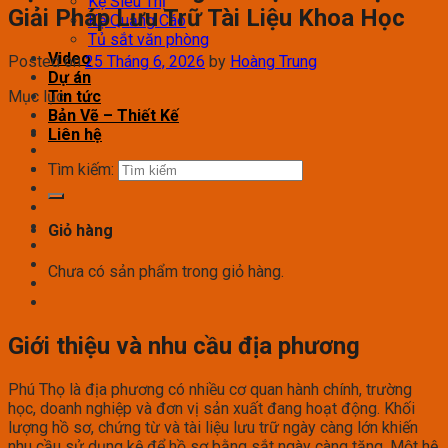
Kệ Siêu Thị
Giải Pháp Lưu Trữ Tài Liệu Khoa Học
Kệ Quảng Cáo
Tủ sắt văn phòng
Video
Posted on
25 Tháng 6, 2026
by
Hoàng Trung
Dự án
Mục lục
Tin tức
Bản Vẽ – Thiết Kế
Liên hệ
Tìm kiếm:
Giỏ hàng
Chưa có sản phẩm trong giỏ hàng.
Giới thiệu và nhu cầu địa phương
Phú Thọ là địa phương có nhiều cơ quan hành chính, trường
học, doanh nghiệp và đơn vị sản xuất đang hoạt động. Khối
lượng hồ sơ, chứng từ và tài liệu lưu trữ ngày càng lớn khiến
nhu cầu sử dụng kệ để hồ sơ bằng sắt ngày càng tăng. Một hệ