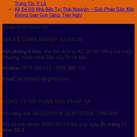
Trung Tải, V Lỗ
Kệ Để Đồ Nhà Bếp Tại Thái Nguyên – Giải Pháp Sắp Xếp
Không Gian Gọn Gàng, Tiện Nghi
Thông tin liên hệ
GIÁ KỆ CÔNG NGHỆP 3A RACK
Văn phòng & kho:
Khu đất dịch vụ X2, xã Sơn Đồng (xã Song
Phương, huyện Hoài Đức cũ), Tp Hà Nội
Hotline:
0973 740 313 - 0986 889 570
Email:
kedehang3a@gmail.com
CÔNG TY CỔ PHẦN GIẢI PHÁP 3A
Tên tiếng anh: 3A SOLUTION JOINT STOCK COMPANY
Mã số kinh doanh: 0106354129 đăng ký ngày
05 tháng 11
năm 2013