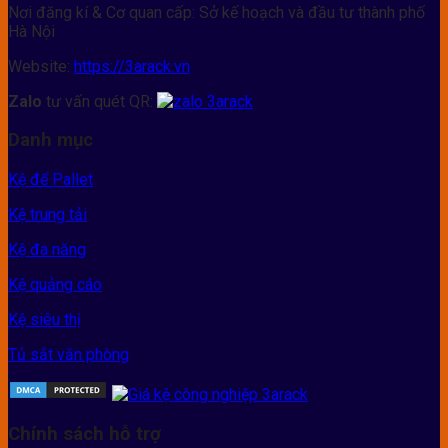
Nơi đăng kí & Cơ quan cấp: Sở kế hoạch và đầu tư thành phố
Hà Nội
Website:
https://3arack.vn
Zalo
tư vấn quét QR:
Danh mục
Kệ để Pallet
Kệ trung tải
Kệ đa năng
Kệ quảng cáo
Kệ siêu thị
Tủ sắt văn phòng
Chính sách hỗ trợ