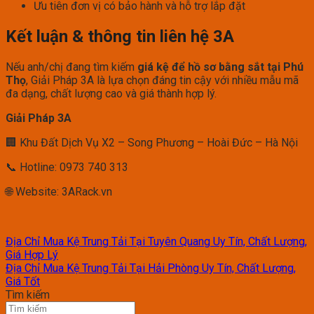
Ưu tiên đơn vị có bảo hành và hỗ trợ lắp đặt
Kết luận & thông tin liên hệ 3A
Nếu anh/chị đang tìm kiếm
giá kệ để hồ sơ bằng sắt tại Phú
Thọ
, Giải Pháp 3A là lựa chọn đáng tin cậy với nhiều mẫu mã
đa dạng, chất lượng cao và giá thành hợp lý.
Giải Pháp 3A
🏢 Khu Đất Dịch Vụ X2 – Song Phương – Hoài Đức – Hà Nội
📞 Hotline: 0973 740 313
🌐 Website: 3ARack.vn
Địa Chỉ Mua Kệ Trung Tải Tại Tuyên Quang Uy Tín, Chất Lượng,
Giá Hợp Lý
Địa Chỉ Mua Kệ Trung Tải Tại Hải Phòng Uy Tín, Chất Lượng,
Giá Tốt
Tìm kiếm