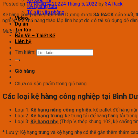
Kệ Siêu Thị
Posted on
19 Tháng 4, 2022
4 Tháng 5, 2022
by
3A Rack
Kệ Quảng Cáo
Tủ sắt văn phòng
Kệ hàng công nghiệp tại Bình Dương được
3A RACK
sản xuất, t
Video
nghiệp với khả năng tháo lắp linh hoạt do đó tái sử dụng dễ dàn
Dự án
Tin tức
Mục lục
Bản Vẽ – Thiết Kế
Liên hệ
Tìm kiếm:
Giỏ hàng
Chưa có sản phẩm trong giỏ hàng.
Các loại kệ hàng công nghiệp tại Bình D
Loại 1:
Kệ hạng nặng công nghiệp
: kệ pallet để hàng n
Loại 2:
Kệ hạng trung
: kệ trung tải để hàng hàng tải tr
Loại 3:
Kệ hạng nhẹ
(Thép V, thép khung 102, kệ chống tĩ
* Lưu ý: Kệ hạng trung và kệ hạng nhẹ có thể gắn thêm thảm cao