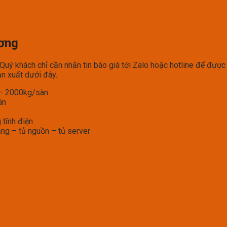
ương
ý khách chỉ cần nhắn tin báo giá tới Zalo hoặc hotline để được 
n xuất dưới đây.
g – 2000kg/sàn
àn
 tĩnh điện
ạng – tủ nguồn – tủ server