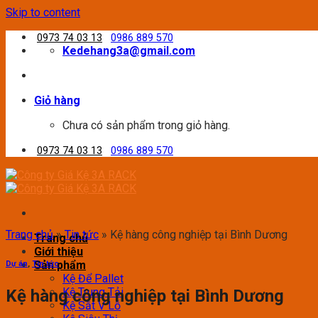
Skip to content
0973 74 03 13
0986 889 570
Kedehang3a@gmail.com
Giỏ hàng
Chưa có sản phẩm trong giỏ hàng.
0973 74 03 13
0986 889 570
Trang chủ
»
Tin tức
»
Kệ hàng công nghiệp tại Bình Dương
Trang chủ
Giới thiệu
Sản phẩm
Dự án
,
Tin tức
Kệ Để Pallet
Kệ Trung Tải
Kệ hàng công nghiệp tại Bình Dương
Kệ Sắt V Lỗ