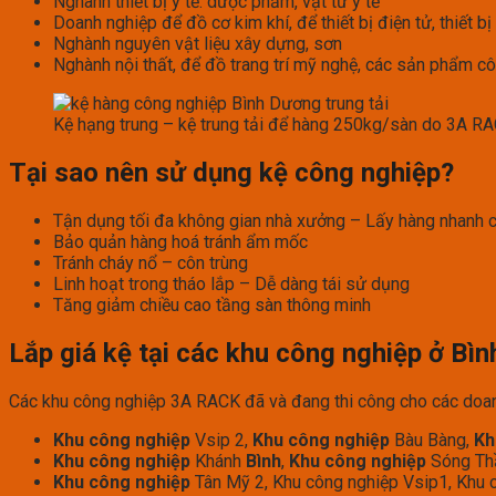
Nghành thiết bị y tế: dược phẩm, vật tư y tế
Doanh nghiệp để đồ cơ kim khí, để thiết bị điện tử, thiết bị
Nghành nguyên vật liệu xây dựng, sơn
Nghành nội thất, để đồ trang trí mỹ nghệ, các sản phẩm c
Kệ hạng trung – kệ trung tải để hàng 250kg/sàn do 3A R
Tại sao nên sử dụng kệ công nghiệp?
Tận dụng tối đa không gian nhà xưởng – Lấy hàng nhanh c
Bảo quản hàng hoá tránh ẩm mốc
Tránh cháy nổ – côn trùng
Linh hoạt trong tháo lắp – Dễ dàng tái sử dụng
Tăng giảm chiều cao tầng sàn thông minh
Lắp giá kệ tại các khu công nghiệp ở Bì
Các khu công nghiệp 3A RACK đã và đang thi công cho các doan
Khu công nghiệp
Vsip 2,
Khu công nghiệp
Bàu Bàng,
Kh
Khu công nghiệp
Khánh
Bình
,
Khu công nghiệp
Sóng Th
Khu công nghiệp
Tân Mỹ 2, Khu công nghiệp Vsip1, Khu 