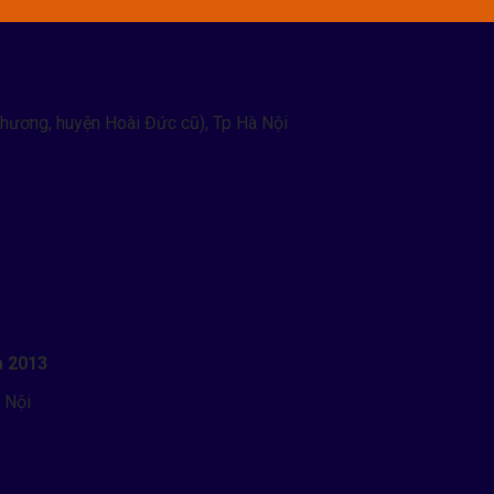
hương, huyện Hoài Đức cũ), Tp Hà Nội
m 2013
 Nội