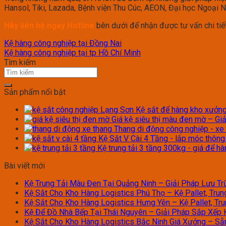
Hansol, Tiki, Lazada, Bệnh viện Thu Cúc, AEON, Đại học Ngoại
Hãy liên hệ ngay Hotline
bên dưới để nhận được tư vấn chi tiết
Kệ hàng công nghiệp tại Đồng Nai
Kệ hàng công nghiệp tại tp Hồ Chí Minh
Tìm kiếm
Sản phẩm nổi bật
Kệ sắt để hàng kho xưởng 
Giá kệ siêu thị màu đen mờ – Giả
Thang di động công nghiệp - xe
Kệ Sắt V Cài 4 Tầng - lắp móc thôn
Kệ trung tải 3 tầng 300kg - giá để h
Bài viết mới
Kệ Trung Tải Màu Đen Tại Quảng Ninh – Giải Pháp Lưu Trữ
Kệ Sắt Cho Kho Hàng Logistics Phú Thọ – Kệ Pallet, Trun
Kệ Sắt Cho Kho Hàng Logistics Hưng Yên – Kệ Pallet, Tru
Kệ Để Đồ Nhà Bếp Tại Thái Nguyên – Giải Pháp Sắp Xếp 
Kệ Sắt Cho Kho Hàng Logistics Bắc Ninh Giá Xưởng – Sẵn 