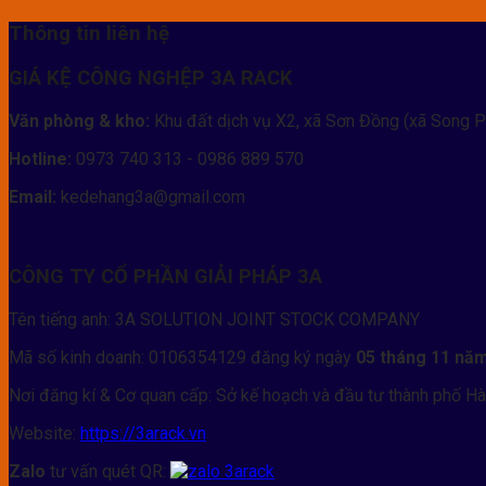
Thông tin liên hệ
GIÁ KỆ CÔNG NGHỆP 3A RACK
Văn phòng & kho:
Khu đất dịch vụ X2, xã Sơn Đồng (xã Song P
Hotline:
0973 740 313 - 0986 889 570
Email:
kedehang3a@gmail.com
CÔNG TY CỔ PHẦN GIẢI PHÁP 3A
Tên tiếng anh: 3A SOLUTION JOINT STOCK COMPANY
Mã số kinh doanh: 0106354129 đăng ký ngày
05 tháng 11 nă
Nơi đăng kí & Cơ quan cấp: Sở kế hoạch và đầu tư thành phố Hà
Website:
https://3arack.vn
Zalo
tư vấn quét QR: