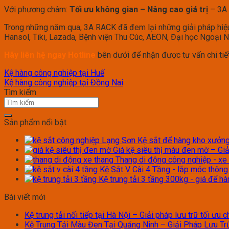
Với phương châm:
Tối ưu không gian – Nâng cao giá trị
– 3A 
Trong những năm qua, 3A RACK đã đem lại những giải pháp hiệu 
Hansol, Tiki, Lazada, Bệnh viện Thu Cúc, AEON, Đại học Ngoại
Hãy liên hệ ngay Hotline
bên dưới để nhận được tư vấn chi tiết
Kệ hàng công nghiệp tại Huế
Kệ hàng công nghiệp tại Đồng Nai
Tìm kiếm
Sản phẩm nổi bật
Kệ sắt để hàng kho xưởng 
Giá kệ siêu thị màu đen mờ – Giả
Thang di động công nghiệp - xe
Kệ Sắt V Cài 4 Tầng - lắp móc thôn
Kệ trung tải 3 tầng 300kg - giá để h
Bài viết mới
Kệ trung tải nối tiếp tại Hà Nội – Giải pháp lưu trữ tối ưu
Kệ Trung Tải Màu Đen Tại Quảng Ninh – Giải Pháp Lưu Trữ