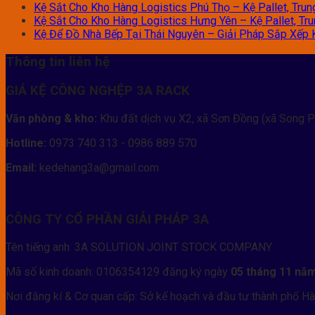
Kệ Sắt Cho Kho Hàng Logistics Phú Thọ – Kệ Pallet, Trun
Kệ Sắt Cho Kho Hàng Logistics Hưng Yên – Kệ Pallet, Tru
Kệ Để Đồ Nhà Bếp Tại Thái Nguyên – Giải Pháp Sắp Xếp 
Thông tin liên hệ
GIÁ KỆ CÔNG NGHỆP 3A RACK
Văn phòng & kho:
Khu đất dịch vụ X2, xã Sơn Đồng (xã Song P
Hotline:
0973 740 313 - 0986 889 570
Email:
kedehang3a@gmail.com
CÔNG TY CỔ PHẦN GIẢI PHÁP 3A
Tên tiếng anh: 3A SOLUTION JOINT STOCK COMPANY
Mã số kinh doanh: 0106354129 đăng ký ngày
05 tháng 11 nă
Nơi đăng kí & Cơ quan cấp: Sở kế hoạch và đầu tư thành phố Hà