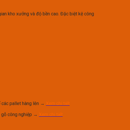
 gian kho xưởng và độ bền cao. Đặc biệt kệ công
 các pallet hàng lên →
Xem chi tiết
n gỗ công nghiệp →
Xem chi tiết