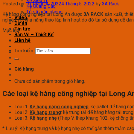
Kệ Siêu Thị
Posted on
19 Tháng 4, 2022
4 Tháng 5, 2022
by
3A Rack
Kệ Quảng Cáo
Tủ sắt văn phòng
Kệ hàng công nghiệp tại Long An được
3A RACK
sản xuất, thiế
Video
nghiệp với khả năng tháo lắp linh hoạt do đó tái sử dụng dễ dàn
Dự án
Tin tức
Mục lục
Bản Vẽ – Thiết Kế
Liên hệ
Tìm kiếm:
Giỏ hàng
Chưa có sản phẩm trong giỏ hàng.
Các loại kệ hàng công nghiệp tại Long A
Loại 1:
Kệ hạng nặng công nghiệp
: kệ pallet để hàng n
Loại 2:
Kệ hạng trung
: kệ trung tải để hàng hàng tải tr
Loại 3:
Kệ hạng nhẹ
(Thép V, thép khung 102, kệ chống tĩ
* Lưu ý: Kệ hạng trung và kệ hạng nhẹ có thể gắn thêm thảm cao