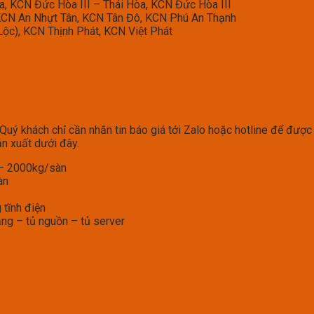
, KCN Đức Hòa III – Thái Hòa, KCN Đức Hòa III
KCN An Nhựt Tân, KCN Tân Đô, KCN Phú An Thạnh
c), KCN Thịnh Phát, KCN Việt Phát
ý khách chỉ cần nhắn tin báo giá tới Zalo hoặc hotline để được 
n xuất dưới đây.
g – 2000kg/sàn
àn
 tĩnh điện
ạng – tủ nguồn – tủ server