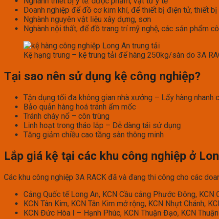
Nghành thiết bị y tế: dược phẩm, vật tư y tế
Doanh nghiệp để đồ cơ kim khí, để thiết bị điện tử, thiết bị
Nghành nguyên vật liệu xây dựng, sơn
Nghành nội thất, để đồ trang trí mỹ nghệ, các sản phẩm c
Kệ hạng trung – kệ trung tải để hàng 250kg/sàn do 3A R
Tại sao nên sử dụng kệ công nghiệp?
Tận dụng tối đa không gian nhà xưởng – Lấy hàng nhanh c
Bảo quản hàng hoá tránh ẩm mốc
Tránh cháy nổ – côn trùng
Linh hoạt trong tháo lắp – Dễ dàng tái sử dụng
Tăng giảm chiều cao tầng sàn thông minh
Lắp giá kệ tại các khu công nghiệp ở Lo
Các khu công nghiệp 3A RACK đã và đang thi công cho các doan
Cảng Quốc tế Long An, KCN Cầu cảng Phước Đông, KCN
KCN Tân Kim, KCN Tân Kim mở rộng, KCN Nhựt Chánh, KC
KCN Đức Hòa I – Hạnh Phúc, KCN Thuận Đạo, KCN Thuận