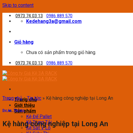
Skip to content
0973 74 03 13
0986 889 570
Kedehang3a@gmail.com
Giỏ hàng
Chưa có sản phẩm trong giỏ hàng.
0973 74 03 13
0986 889 570
Trang chủ
»
Tin tức
»
Kệ hàng công nghiệp tại Long An
Trang chủ
Giới thiệu
Sản phẩm
Dự án
,
Tin tức
Kệ Để Pallet
Kệ Trung Tải
Kệ hàng công nghiệp tại Long An
Kệ Sắt V Lỗ