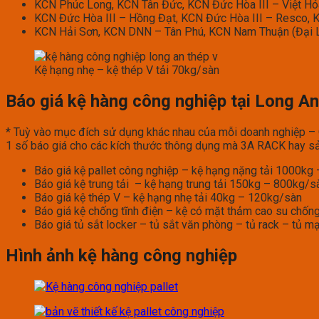
KCN Phúc Long, KCN Tân Đức, KCN Đức Hòa III – Việt Hóa
KCN Đức Hòa III – Hồng Đạt, KCN Đức Hòa III – Resco, 
KCN Hải Sơn, KCN DNN – Tân Phú, KCN Nam Thuận (Đại Lộ
Kệ hạng nhẹ – kệ thép V tải 70kg/sàn
Báo giá kệ hàng công nghiệp tại Long An
* Tuỳ vào mục đích sử dụng khác nhau của mỗi doanh nghiệp – Qu
1 số báo giá cho các kích thước thông dụng mà 3A RACK hay sả
Báo giá kệ pallet công nghiệp – kệ hạng nặng tải 1000k
Báo giá kệ trung tải – kệ hạng trung tải 150kg – 800kg/s
Báo giá kệ thép V – kệ hạng nhẹ tải 40kg – 120kg/sàn
Báo giá kệ chống tĩnh điện – kệ có mặt thảm cao su chống
Báo giá tủ sắt locker – tủ sắt văn phòng – tủ rack – tủ m
Hình ảnh kệ hàng công nghiệp