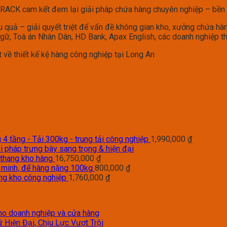
RACK cam kết đem lại giải pháp chứa hàng chuyên nghiệp – bền bỉ
quả – giải quyết triệt để vấn đề không gian kho, xưởng chứa hàn
 Ngữ, Toà án Nhân Dân, HD Bank, Apax English, các doanh nghiệp 
 về thiết kế kệ hàng công nghiệp tại Long An
4 tầng - Tải 300kg - trung tải công nghiệp
1,990,000
₫
i pháp trưng bày sang trọng & hiện đại
 thang kho hàng
16,750,000
₫
g minh, để hàng nặng 100kg
800,000
₫
àng kho công nghiệp
1,760,000
₫
 cho doanh nghiệp và cửa hàng
 Hiện Đại, Chịu Lực Vượt Trội