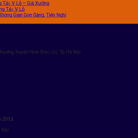
g Tải, V Lỗ – Giá Xưởng
ng Tải, V Lỗ
Không Gian Gọn Gàng, Tiện Nghi
hương, huyện Hoài Đức cũ), Tp Hà Nội
m 2013
 Nội