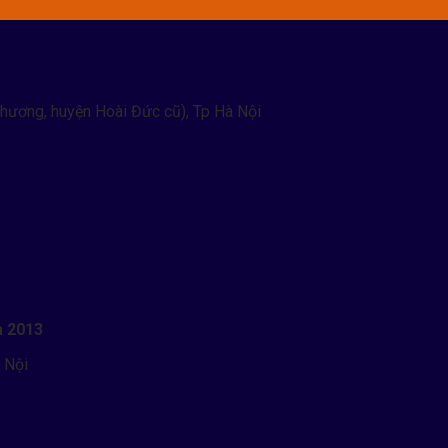
hương, huyện Hoài Đức cũ), Tp Hà Nội
m 2013
 Nội