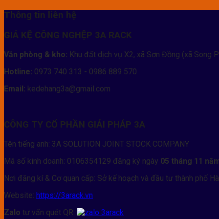
Thông tin liên hệ
GIÁ KỆ CÔNG NGHỆP 3A RACK
Văn phòng & kho:
Khu đất dịch vụ X2, xã Sơn Đồng (xã Song P
Hotline:
0973 740 313 - 0986 889 570
Email:
kedehang3a@gmail.com
CÔNG TY CỔ PHẦN GIẢI PHÁP 3A
Tên tiếng anh: 3A SOLUTION JOINT STOCK COMPANY
Mã số kinh doanh: 0106354129 đăng ký ngày
05 tháng 11 nă
Nơi đăng kí & Cơ quan cấp: Sở kế hoạch và đầu tư thành phố Hà
Website:
https://3arack.vn
Zalo
tư vấn quét QR: