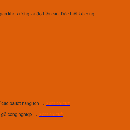
 gian kho xưởng và độ bền cao. Đặc biệt kệ công
 các pallet hàng lên →
Xem chi tiết
n gỗ công nghiệp →
Xem chi tiết