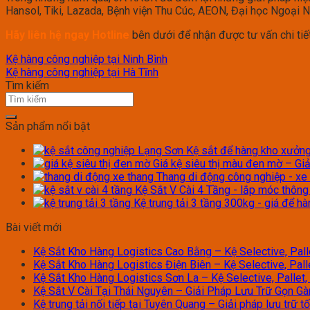
Hansol, Tiki, Lazada, Bệnh viện Thu Cúc, AEON, Đại học Ngoại
Hãy liên hệ ngay Hotline
bên dưới để nhận được tư vấn chi tiết
Kệ hàng công nghiệp tại Ninh Bình
Kệ hàng công nghiệp tại Hà Tĩnh
Tìm kiếm
Sản phẩm nổi bật
Kệ sắt để hàng kho xưởng 
Giá kệ siêu thị màu đen mờ – Giả
Thang di động công nghiệp - xe
Kệ Sắt V Cài 4 Tầng - lắp móc thôn
Kệ trung tải 3 tầng 300kg - giá để h
Bài viết mới
Kệ Sắt Kho Hàng Logistics Cao Bằng – Kệ Selective, Palle
Kệ Sắt Kho Hàng Logistics Điện Biên – Kệ Selective, Palle
Kệ Sắt Kho Hàng Logistics Sơn La – Kệ Selective, Pallet, 
Kệ Sắt V Cài Tại Thái Nguyên – Giải Pháp Lưu Trữ Gọn G
Kệ trung tải nối tiếp tại Tuyên Quang – Giải pháp lưu trữ 