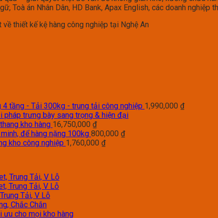
 Ngữ, Toà án Nhân Dân, HD Bank, Apax English, các doanh nghiệp 
 về thiết kế kệ hàng công nghiệp tại Nghệ An
4 tầng - Tải 300kg - trung tải công nghiệp
1,990,000
₫
i pháp trưng bày sang trọng & hiện đại
 thang kho hàng
16,750,000
₫
g minh, để hàng nặng 100kg
800,000
₫
àng kho công nghiệp
1,760,000
₫
t, Trung Tải, V Lỗ
t, Trung Tải, V Lỗ
Trung Tải, V Lỗ
àng, Chắc Chắn
tối ưu cho mọi kho hàng