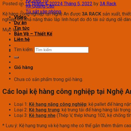
Kệ Siêu Thị
Posted on
15 Tháng 4, 2022
4 Tháng 5, 2022
by
3A Rack
Kệ Quảng Cáo
Tủ sắt văn phòng
Kệ hàng công nghiệp tại Nghệ An được
3A RACK
sản xuất, thiế
Video
nghiệp với khả năng tháo lắp linh hoạt do đó tái sử dụng dễ dàn
Dự án
Tin tức
Mục lục
Bản Vẽ – Thiết Kế
Liên hệ
Tìm kiếm:
Giỏ hàng
Chưa có sản phẩm trong giỏ hàng.
Các loại kệ hàng công nghiệp tại Nghệ A
Loại 1:
Kệ hạng nặng công nghiệp
: kệ pallet để hàng n
Loại 2:
Kệ hạng trung
: kệ trung tải để hàng hàng tải tr
Loại 3:
Kệ hạng nhẹ
(Thép V, thép khung 102, kệ chống tĩ
* Lưu ý: Kệ hạng trung và kệ hạng nhẹ có thể gắn thêm thảm cao