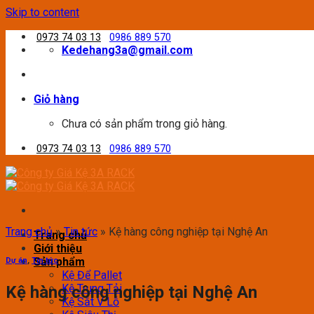
Skip to content
0973 74 03 13
0986 889 570
Kedehang3a@gmail.com
Giỏ hàng
Chưa có sản phẩm trong giỏ hàng.
0973 74 03 13
0986 889 570
Trang chủ
»
Tin tức
»
Kệ hàng công nghiệp tại Nghệ An
Trang chủ
Giới thiệu
Sản phẩm
Dự án
,
Tin tức
Kệ Để Pallet
Kệ Trung Tải
Kệ hàng công nghiệp tại Nghệ An
Kệ Sắt V Lỗ