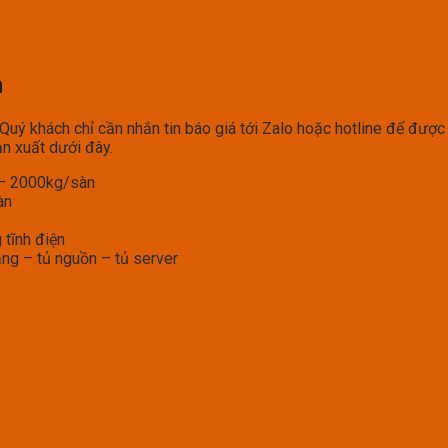
n
ý khách chỉ cần nhắn tin báo giá tới Zalo hoặc hotline để được 
n xuất dưới đây.
g – 2000kg/sàn
àn
 tĩnh điện
ạng – tủ nguồn – tủ server