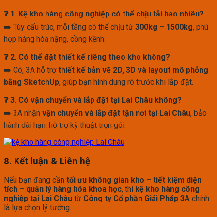
❓ 1. Kệ kho hàng công nghiệp có thể chịu tải bao nhiêu?
➡️ Tùy cấu trúc, mỗi tầng có thể chịu từ
300kg – 1500kg
, phù
hợp hàng hóa nặng, cồng kềnh.
❓ 2. Có thể đặt thiết kế riêng theo kho không?
➡️ Có, 3A hỗ trợ
thiết kế bản vẽ 2D, 3D và layout mô phỏng
bằng SketchUp
, giúp bạn hình dung rõ trước khi lắp đặt.
❓ 3. Có vận chuyển và lắp đặt tại Lai Châu không?
➡️ 3A nhận
vận chuyển và lắp đặt tận nơi tại Lai Châu
, bảo
hành dài hạn, hỗ trợ kỹ thuật trọn gói.
8. Kết luận & Liên hệ
Nếu bạn đang cần
tối ưu không gian kho – tiết kiệm diện
tích – quản lý hàng hóa khoa học
, thì
kệ kho hàng công
nghiệp tại Lai Châu
từ
Công ty Cổ phần Giải Pháp 3A
chính
là lựa chọn lý tưởng.