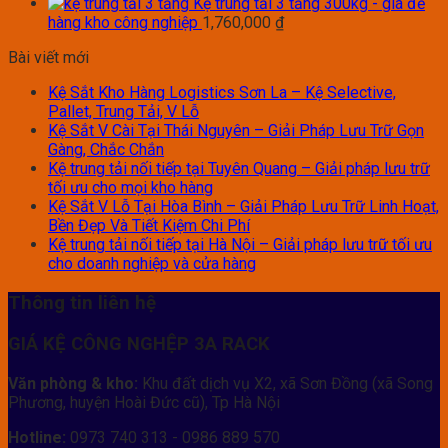
Kệ trung tải 3 tầng 300kg - giá để
hàng kho công nghiệp
1,760,000
₫
Bài viết mới
Kệ Sắt Kho Hàng Logistics Sơn La – Kệ Selective,
Pallet, Trung Tải, V Lỗ
Kệ Sắt V Cài Tại Thái Nguyên – Giải Pháp Lưu Trữ Gọn
Gàng, Chắc Chắn
Kệ trung tải nối tiếp tại Tuyên Quang – Giải pháp lưu trữ
tối ưu cho mọi kho hàng
Kệ Sắt V Lỗ Tại Hòa Bình – Giải Pháp Lưu Trữ Linh Hoạt,
Bền Đẹp Và Tiết Kiệm Chi Phí
Kệ trung tải nối tiếp tại Hà Nội – Giải pháp lưu trữ tối ưu
cho doanh nghiệp và cửa hàng
Thông tin liên hệ
GIÁ KỆ CÔNG NGHỆP 3A RACK
Văn phòng & kho:
Khu đất dịch vụ X2, xã Sơn Đồng (xã Song
Phương, huyện Hoài Đức cũ), Tp Hà Nội
Hotline:
0973 740 313 - 0986 889 570