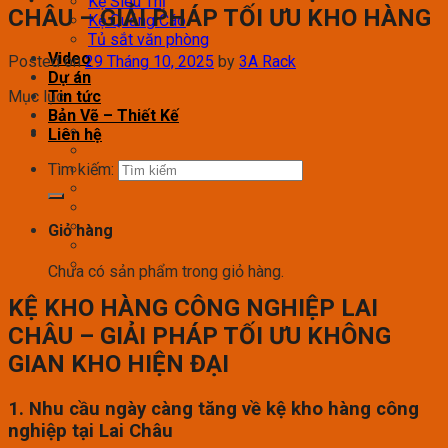
Kệ Siêu Thị
CHÂU – GIẢI PHÁP TỐI ƯU KHO HÀNG
Kệ Quảng Cáo
Tủ sắt văn phòng
Video
Posted on
29 Tháng 10, 2025
by
3A Rack
Dự án
Mục lục
Tin tức
Bản Vẽ – Thiết Kế
Liên hệ
Tìm kiếm:
Giỏ hàng
Chưa có sản phẩm trong giỏ hàng.
KỆ KHO HÀNG CÔNG NGHIỆP LAI
CHÂU – GIẢI PHÁP TỐI ƯU KHÔNG
GIAN KHO HIỆN ĐẠI
1. Nhu cầu ngày càng tăng về kệ kho hàng công
nghiệp tại Lai Châu