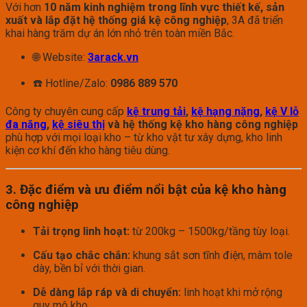
Với hơn
10 năm kinh nghiệm trong lĩnh vực thiết kế, sản
xuất và lắp đặt hệ thống giá kệ công nghiệp
, 3A đã triển
khai hàng trăm dự án lớn nhỏ trên toàn miền Bắc.
🌐 Website:
3arack.vn
☎️ Hotline/Zalo:
0986 889 570
Công ty chuyên cung cấp
kệ trung tải
,
kệ hạng nặng
,
kệ V lỗ
đa năng
,
kệ siêu thị
và hệ thống kệ kho hàng công nghiệp
phù hợp với mọi loại kho – từ kho vật tư xây dựng, kho linh
kiện cơ khí đến kho hàng tiêu dùng.
3. Đặc điểm và ưu điểm nổi bật của kệ kho hàng
công nghiệp
Tải trọng linh hoạt:
từ 200kg – 1500kg/tầng tùy loại.
Cấu tạo chắc chắn:
khung sắt sơn tĩnh điện, mâm tole
dày, bền bỉ với thời gian.
Dễ dàng lắp ráp và di chuyển:
linh hoạt khi mở rộng
quy mô kho.