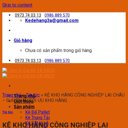
Skip to content
0973 74 03 13
0986 889 570
Kedehang3a@gmail.com
Giỏ hàng
Chưa có sản phẩm trong giỏ hàng.
0973 74 03 13
0986 889 570
Trang chủ
»
Tin tức
»
KỆ KHO HÀNG CÔNG NGHIỆP LAI CHÂU
Trang chủ
– GIẢI PHÁP TỐI ƯU KHO HÀNG
Giới thiệu
Sản phẩm
Kệ Để Pallet
Tin tức
Kệ Trung Tải
Kệ Sắt V Lỗ
KỆ KHO HÀNG CÔNG NGHIỆP LAI