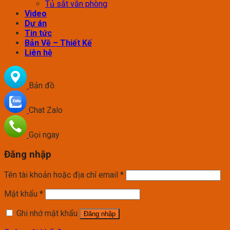
Tủ sắt văn phòng
Video
Dự án
Tin tức
Bản Vẽ – Thiết Kế
Liên hệ
Bản đồ
Chat Zalo
Gọi ngay
Đăng nhập
Tên tài khoản hoặc địa chỉ email
*
Mật khẩu
*
Ghi nhớ mật khẩu
Đăng nhập