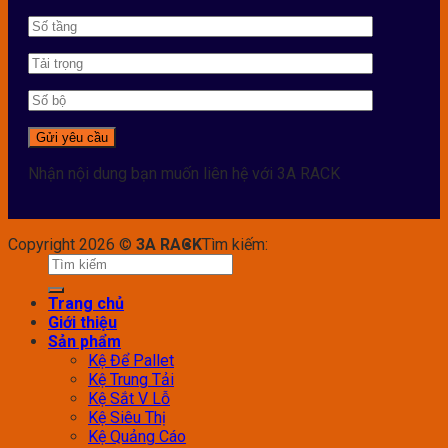
Nhận nội dung bạn muốn liên hệ với 3A RACK
Copyright 2026 ©
3A RACK
Tìm kiếm:
Trang chủ
Giới thiệu
Sản phẩm
Kệ Để Pallet
Kệ Trung Tải
Kệ Sắt V Lỗ
Kệ Siêu Thị
Kệ Quảng Cáo