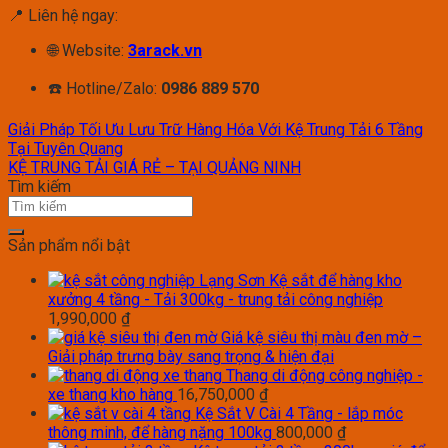
📍 Liên hệ ngay:
🌐 Website:
3arack.vn
☎️ Hotline/Zalo:
0986 889 570
Giải Pháp Tối Ưu Lưu Trữ Hàng Hóa Với Kệ Trung Tải 6 Tầng
Tại Tuyên Quang
KỆ TRUNG TẢI GIÁ RẺ – TẠI QUẢNG NINH
Tìm kiếm
Sản phẩm nổi bật
Kệ sắt để hàng kho
xưởng 4 tầng - Tải 300kg - trung tải công nghiệp
1,990,000
₫
Giá kệ siêu thị màu đen mờ –
Giải pháp trưng bày sang trọng & hiện đại
Thang di động công nghiệp -
xe thang kho hàng
16,750,000
₫
Kệ Sắt V Cài 4 Tầng - lắp móc
thông minh, để hàng nặng 100kg
800,000
₫