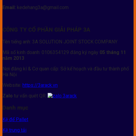
Email:
kedehang3a@gmail.com
CÔNG TY CỔ PHẦN GIẢI PHÁP 3A
Tên tiếng anh: 3A SOLUTION JOINT STOCK COMPANY
Mã số kinh doanh: 0106354129 đăng ký ngày
05 tháng 11
năm 2013
Nơi đăng kí & Cơ quan cấp: Sở kế hoạch và đầu tư thành phố
Hà Nội
Website:
https://3arack.vn
Zalo
tư vấn quét QR:
Danh mục
Kệ để Pallet
Kệ trung tải