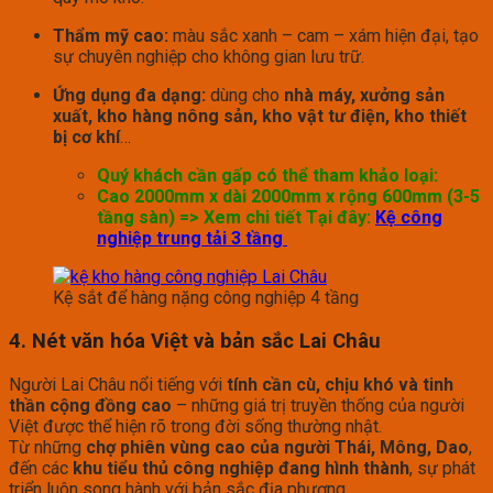
Thẩm mỹ cao:
màu sắc xanh – cam – xám hiện đại, tạo
sự chuyên nghiệp cho không gian lưu trữ.
Ứng dụng đa dạng:
dùng cho
nhà máy, xưởng sản
xuất, kho hàng nông sản, kho vật tư điện, kho thiết
bị cơ khí
…
Quý khách cần gấp có thể tham khảo loại:
Cao 2000mm x dài 2000mm x rộng 600mm (3-5
tầng sàn) => Xem chi tiết Tại đây:
Kệ công
nghiệp trung tải 3 tầng
Kệ sắt để hàng nặng công nghiệp 4 tầng
4. Nét văn hóa Việt và bản sắc Lai Châu
Người Lai Châu nổi tiếng với
tính cần cù, chịu khó và tinh
thần cộng đồng cao
– những giá trị truyền thống của người
Việt được thể hiện rõ trong đời sống thường nhật.
Từ những
chợ phiên vùng cao của người Thái, Mông, Dao
,
đến các
khu tiểu thủ công nghiệp đang hình thành
, sự phát
triển luôn song hành với bản sắc địa phương.