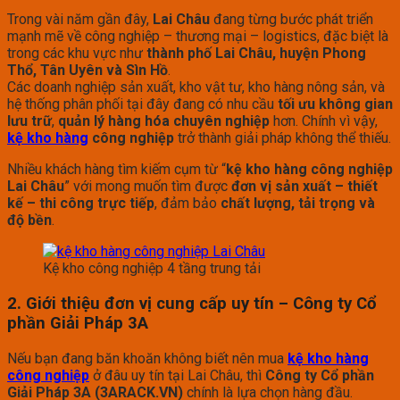
Trong vài năm gần đây,
Lai Châu
đang từng bước phát triển
mạnh mẽ về công nghiệp – thương mại – logistics, đặc biệt là
trong các khu vực như
thành phố Lai Châu, huyện Phong
Thổ, Tân Uyên và Sìn Hồ
.
Các doanh nghiệp sản xuất, kho vật tư, kho hàng nông sản, và
hệ thống phân phối tại đây đang có nhu cầu
tối ưu không gian
lưu trữ
,
quản lý hàng hóa chuyên nghiệp
hơn. Chính vì vậy,
kệ kho hàng
công nghiệp
trở thành giải pháp không thể thiếu.
Nhiều khách hàng tìm kiếm cụm từ “
kệ kho hàng công nghiệp
Lai Châu
” với mong muốn tìm được
đơn vị sản xuất – thiết
kế – thi công trực tiếp
, đảm bảo
chất lượng, tải trọng và
độ bền
.
Kệ kho công nghiệp 4 tầng trung tải
2. Giới thiệu đơn vị cung cấp uy tín – Công ty Cổ
phần Giải Pháp 3A
Nếu bạn đang băn khoăn không biết nên mua
kệ kho hàng
công nghiệp
ở đâu uy tín tại Lai Châu, thì
Công ty Cổ phần
Giải Pháp 3A (3ARACK.VN)
chính là lựa chọn hàng đầu.