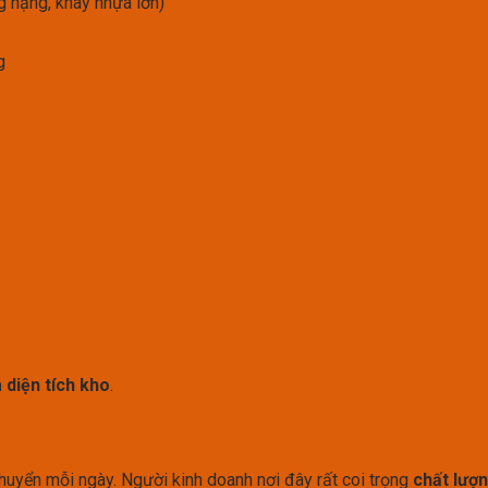
ng nặng, khay nhựa lớn)
g
 diện tích kho
.
huyển mỗi ngày. Người kinh doanh nơi đây rất coi trọng
chất lượn