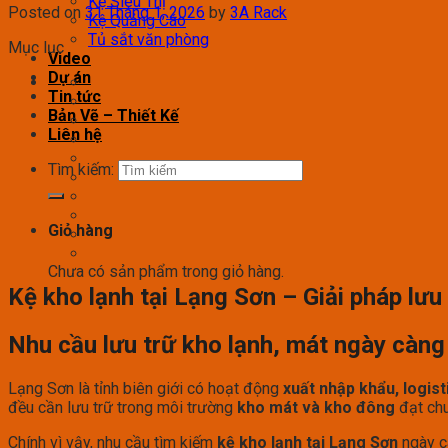
Kệ Siêu Thị
Posted on
31 Tháng 1, 2026
by
3A Rack
Kệ Quảng Cáo
Tủ sắt văn phòng
Mục lục
Video
Dự án
Tin tức
Bản Vẽ – Thiết Kế
Liên hệ
Tìm kiếm:
Giỏ hàng
Chưa có sản phẩm trong giỏ hàng.
Kệ kho lạnh tại Lạng Sơn – Giải pháp lưu
Nhu cầu lưu trữ kho lạnh, mát ngày càng
Lạng Sơn là tỉnh biên giới có hoạt động
xuất nhập khẩu, logis
đều cần lưu trữ trong môi trường
kho mát và kho đông
đạt ch
Chính vì vậy, nhu cầu tìm kiếm
kệ kho lạnh tại Lạng Sơn
ngày cà