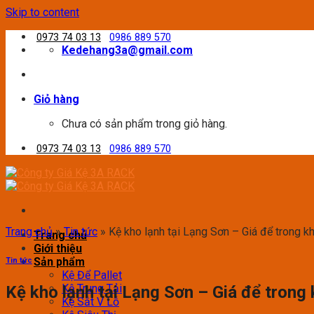
Skip to content
0973 74 03 13
0986 889 570
Kedehang3a@gmail.com
Giỏ hàng
Chưa có sản phẩm trong giỏ hàng.
0973 74 03 13
0986 889 570
Trang chủ
»
Tin tức
»
Kệ kho lạnh tại Lạng Sơn – Giá để trong 
Trang chủ
Giới thiệu
Sản phẩm
Tin tức
Kệ Để Pallet
Kệ Trung Tải
Kệ kho lạnh tại Lạng Sơn – Giá để trong
Kệ Sắt V Lỗ