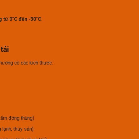
 từ 0°C đến -30°C
.
tải
 thường có các kích thước:
hẩm đóng thùng)
 lạnh, thủy sản)