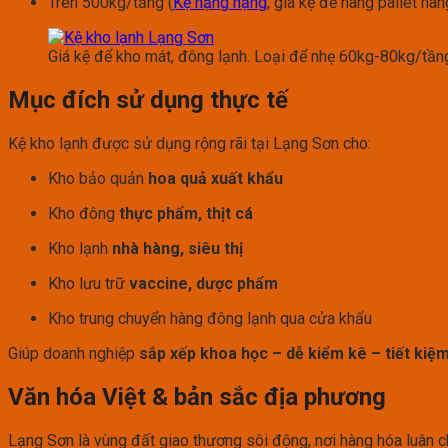
Trên 500kg/tầng (
Kệ hạng nặng
, giá kệ để hàng pallet hà
Giá kệ để kho mát, đông lạnh. Loại để nhẹ 60kg-80kg/tần
Mục đích sử dụng thực tế
Kệ kho lạnh được sử dụng rộng rãi tại Lạng Sơn cho:
Kho bảo quản
hoa quả xuất khẩu
Kho đông
thực phẩm, thịt cá
Kho lạnh
nhà hàng, siêu thị
Kho lưu trữ
vaccine, dược phẩm
Kho trung chuyển hàng đông lạnh qua cửa khẩu
Giúp doanh nghiệp
sắp xếp khoa học – dễ kiểm kê – tiết kiệm
Văn hóa Việt & bản sắc địa phương
Lạng Sơn là vùng đất giao thương sôi động, nơi hàng hóa luân c