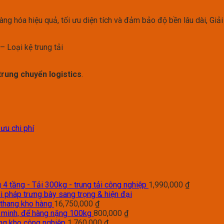
g hóa hiệu quả, tối ưu diện tích và đảm bảo độ bền lâu dài, Giải
– Loại kệ trung tải
trung chuyển logistics
.
 ưu chi phí
4 tầng - Tải 300kg - trung tải công nghiệp
1,990,000
₫
i pháp trưng bày sang trọng & hiện đại
 thang kho hàng
16,750,000
₫
g minh, để hàng nặng 100kg
800,000
₫
àng kho công nghiệp
1,760,000
₫