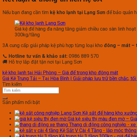
Nếu bạn đang cần tìm
kệ kho lạnh tại Lạng Sơn
để bảo quản hàn
Giá kệ để hàng đa năng tăng giảm chiều cao sàn linh hoạt 
300kg/tầng
3A cung cấp giải pháp kệ phù hợp từng loại kho
đông – mát – 
📞
Hotline tư vấn & khảo sát:
0986 889 570
🚚 Hỗ trợ lắp đặt tận nơi tại Lạng Sơn
kệ kho lạnh tại Hải Phòng – Giá để trong kho đông mát
Giá Kệ Trung Tải – Tại Hòa Bình | Giải pháp lưu trữ bền chắc, tối
Tìm kiếm
Sản phẩm nổi bật
Kệ sắt để hàng kho xưởng 
Giá kệ siêu thị màu đen mờ – Giả
Thang di động công nghiệp - xe
Kệ Sắt V Cài 4 Tầng - lắp móc thôn
Kệ trung tải 3 tầng 300kg - giá để h