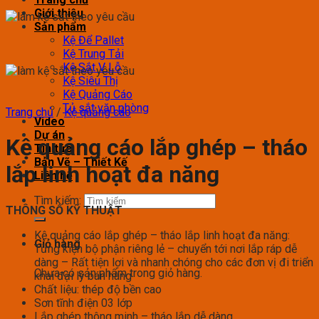
Giới thiệu
Sản phẩm
Kệ Để Pallet
Kệ Trung Tải
Kệ Sắt V Lỗ
Kệ Siêu Thị
Kệ Quảng Cáo
Tủ sắt văn phòng
Trang chủ
/
Kệ quảng cáo
Video
Dự án
Kệ quảng cáo lắp ghép – tháo
Tin tức
Bản Vẽ – Thiết Kế
lắp linh hoạt đa năng
Liên hệ
Tìm kiếm:
THÔNG SỐ KỸ THUẬT
Kệ quảng cáo lắp ghép – tháo lắp linh hoạt đa năng:
Giỏ hàng
Từng kiện bộ phận riêng lẻ – chuyển tới nơi lắp ráp dễ
dàng – Rất tiện lợi và nhanh chóng cho các đơn vị đi triển
Chưa có sản phẩm trong giỏ hàng.
khai đại lý bán hàng
Chất liệu: thép độ bền cao
Sơn tĩnh điện 03 lớp
Lắp ghép thông minh – tháo lắp dễ dàng