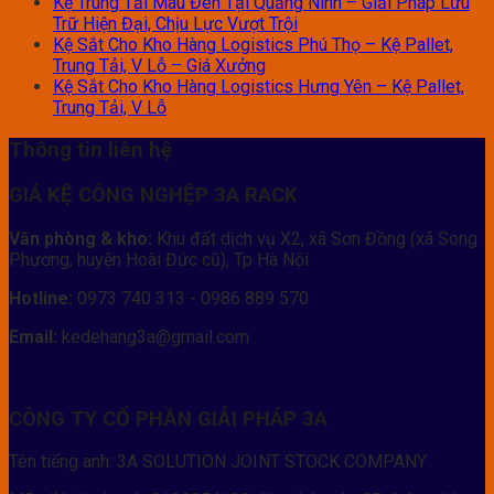
Kệ Trung Tải Màu Đen Tại Quảng Ninh – Giải Pháp Lưu
Trữ Hiện Đại, Chịu Lực Vượt Trội
Kệ Sắt Cho Kho Hàng Logistics Phú Thọ – Kệ Pallet,
Trung Tải, V Lỗ – Giá Xưởng
Kệ Sắt Cho Kho Hàng Logistics Hưng Yên – Kệ Pallet,
Trung Tải, V Lỗ
Thông tin liên hệ
GIÁ KỆ CÔNG NGHỆP 3A RACK
Văn phòng & kho:
Khu đất dịch vụ X2, xã Sơn Đồng (xã Song
Phương, huyện Hoài Đức cũ), Tp Hà Nội
Hotline:
0973 740 313 - 0986 889 570
Email:
kedehang3a@gmail.com
CÔNG TY CỔ PHẦN GIẢI PHÁP 3A
Tên tiếng anh: 3A SOLUTION JOINT STOCK COMPANY