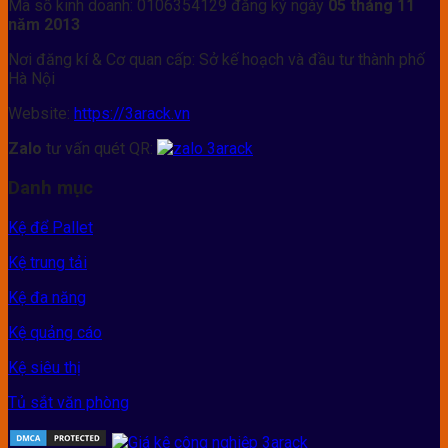
Mã số kinh doanh: 0106354129 đăng ký ngày
05 tháng 11
năm 2013
Nơi đăng kí & Cơ quan cấp: Sở kế hoạch và đầu tư thành phố
Hà Nội
Website:
https://3arack.vn
Zalo
tư vấn quét QR:
Danh mục
Kệ để Pallet
Kệ trung tải
Kệ đa năng
Kệ quảng cáo
Kệ siêu thị
Tủ sắt văn phòng