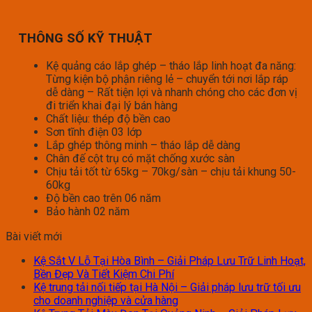
THÔNG SỐ KỸ THUẬT
Kệ quảng cáo lắp ghép – tháo lắp linh hoạt đa năng:
Từng kiện bộ phận riêng lẻ – chuyển tới nơi lắp ráp
dễ dàng – Rất tiện lợi và nhanh chóng cho các đơn vị
đi triển khai đại lý bán hàng
Chất liệu: thép độ bền cao
Sơn tĩnh điện 03 lớp
Lắp ghép thông minh – tháo lắp dễ dàng
Chân đế cột trụ có mặt chống xước sàn
Chịu tải tốt từ 65kg – 70kg/sàn – chịu tải khung 50-
60kg
Độ bền cao trên 06 năm
Bảo hành 02 năm
Bài viết mới
Kệ Sắt V Lỗ Tại Hòa Bình – Giải Pháp Lưu Trữ Linh Hoạt,
Bền Đẹp Và Tiết Kiệm Chi Phí
Kệ trung tải nối tiếp tại Hà Nội – Giải pháp lưu trữ tối ưu
cho doanh nghiệp và cửa hàng