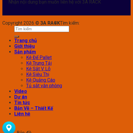
Nhận nội dung bạn muốn liên hệ với 3A RACK
Copyright 2026 ©
3A RACK
Tìm kiếm:
Trang chủ
Giới thiệu
Sản phẩm
Kệ Để Pallet
Kệ Trung Tải
Kệ Sắt V Lỗ
Kệ Siêu Thị
Kệ Quảng Cáo
Tủ sắt văn phòng
Video
Dự án
Tin tức
Bản Vẽ – Thiết Kế
Liên hệ
Bản đồ