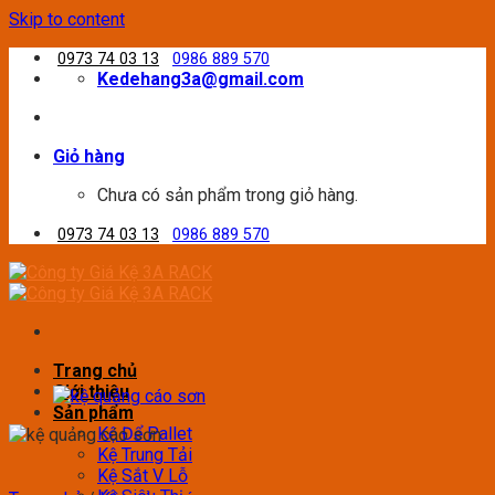
Skip to content
0973 74 03 13
0986 889 570
Kedehang3a@gmail.com
Giỏ hàng
Chưa có sản phẩm trong giỏ hàng.
0973 74 03 13
0986 889 570
Trang chủ
Giới thiệu
Sản phẩm
Kệ Để Pallet
Kệ Trung Tải
Kệ Sắt V Lỗ