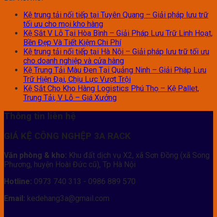
Kệ trung tải nối tiếp tại Tuyên Quang – Giải pháp lưu trữ
tối ưu cho mọi kho hàng
Kệ Sắt V Lỗ Tại Hòa Bình – Giải Pháp Lưu Trữ Linh Hoạt,
Bền Đẹp Và Tiết Kiệm Chi Phí
Kệ trung tải nối tiếp tại Hà Nội – Giải pháp lưu trữ tối ưu
cho doanh nghiệp và cửa hàng
Kệ Trung Tải Màu Đen Tại Quảng Ninh – Giải Pháp Lưu
Trữ Hiện Đại, Chịu Lực Vượt Trội
Kệ Sắt Cho Kho Hàng Logistics Phú Thọ – Kệ Pallet,
Trung Tải, V Lỗ – Giá Xưởng
Thông tin liên hệ
GIÁ KỆ CÔNG NGHỆP 3A RACK
Văn phòng & kho:
Khu đất dịch vụ X2, xã Sơn Đồng (xã Song
Phương, huyện Hoài Đức cũ), Tp Hà Nội
Hotline:
0973 740 313 - 0986 889 570
Email:
kedehang3a@gmail.com