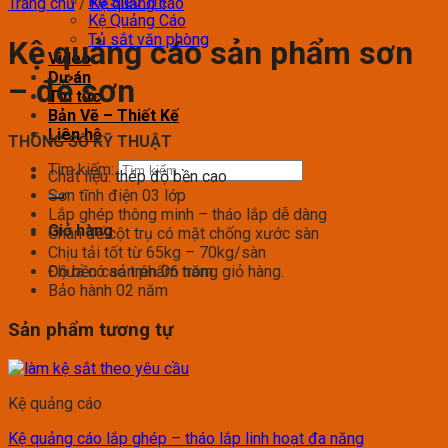
Kệ Siêu Thị
Trang chủ
/
Kệ quảng cáo
Kệ Quảng Cáo
Tủ sắt văn phòng
Kệ quảng cáo sản phẩm sơn
Video
Dự án
– để sơn
Tin tức
Bản Vẽ – Thiết Kế
Liên hệ
THÔNG SỐ KỸ THUẬT
Tìm kiếm:
Chất liệu: thép độ bền cao
Sơn tĩnh điện 03 lớp
Lắp ghép thông minh – tháo lắp dễ dàng
Giỏ hàng
Chân đế cột trụ có mặt chống xước sàn
Chịu tải tốt từ 65kg – 70kg/sàn
Chưa có sản phẩm trong giỏ hàng.
Độ bền cao trên 06 năm
Bảo hành 02 năm
Sản phẩm tương tự
Kệ quảng cáo
Kệ quảng cáo lắp ghép – tháo lắp linh hoạt đa năng