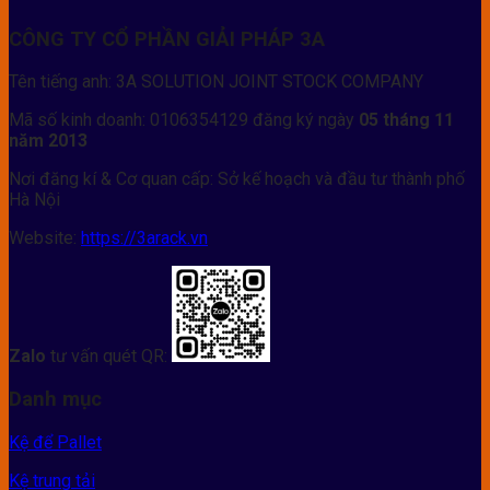
CÔNG TY CỔ PHẦN GIẢI PHÁP 3A
Tên tiếng anh: 3A SOLUTION JOINT STOCK COMPANY
Mã số kinh doanh: 0106354129 đăng ký ngày
05 tháng 11
năm 2013
Nơi đăng kí & Cơ quan cấp: Sở kế hoạch và đầu tư thành phố
Hà Nội
Website:
https://3arack.vn
Zalo
tư vấn quét QR:
Danh mục
Kệ để Pallet
Kệ trung tải