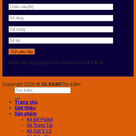
Nhận nội dung bạn muốn liên hệ với 3A RACK
Copyright 2026 ©
3A RACK
Tìm kiếm:
Trang chủ
Giới thiệu
Sản phẩm
Kệ Để Pallet
Kệ Trung Tải
Kệ Sắt V Lỗ