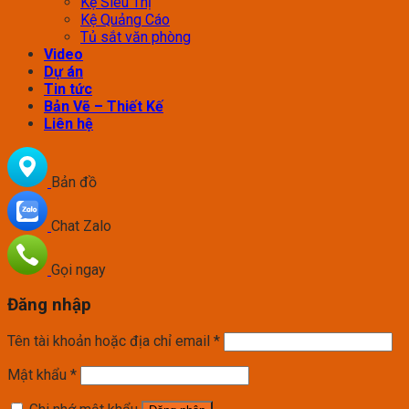
Kệ Siêu Thị
Kệ Quảng Cáo
Tủ sắt văn phòng
Video
Dự án
Tin tức
Bản Vẽ – Thiết Kế
Liên hệ
Bản đồ
Chat Zalo
Gọi ngay
Đăng nhập
Tên tài khoản hoặc địa chỉ email
*
Mật khẩu
*