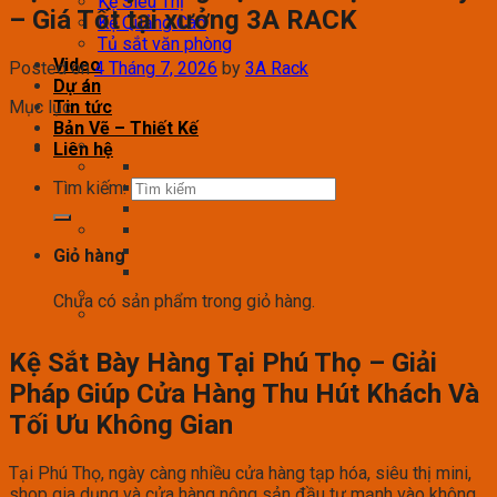
Kệ Siêu Thị
– Giá Tốt tại xưởng 3A RACK
Kệ Quảng Cáo
Tủ sắt văn phòng
Video
Posted on
4 Tháng 7, 2026
by
3A Rack
Dự án
Mục lục
Tin tức
Bản Vẽ – Thiết Kế
Liên hệ
Tìm kiếm:
Giỏ hàng
Chưa có sản phẩm trong giỏ hàng.
Kệ Sắt Bày Hàng Tại Phú Thọ – Giải
Pháp Giúp Cửa Hàng Thu Hút Khách Và
Tối Ưu Không Gian
Tại Phú Thọ, ngày càng nhiều cửa hàng tạp hóa, siêu thị mini,
shop gia dụng và cửa hàng nông sản đầu tư mạnh vào không