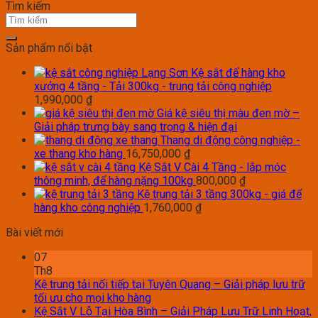
Tìm kiếm
Sản phẩm nổi bật
Kệ sắt để hàng kho
xưởng 4 tầng - Tải 300kg - trung tải công nghiệp
1,990,000
₫
Giá kệ siêu thị màu đen mờ –
Giải pháp trưng bày sang trọng & hiện đại
Thang di động công nghiệp -
xe thang kho hàng
16,750,000
₫
Kệ Sắt V Cài 4 Tầng - lắp móc
thông minh, để hàng nặng 100kg
800,000
₫
Kệ trung tải 3 tầng 300kg - giá để
hàng kho công nghiệp
1,760,000
₫
Bài viết mới
07
Th8
Kệ trung tải nối tiếp tại Tuyên Quang – Giải pháp lưu trữ
tối ưu cho mọi kho hàng
Kệ Sắt V Lỗ Tại Hòa Bình – Giải Pháp Lưu Trữ Linh Hoạt,