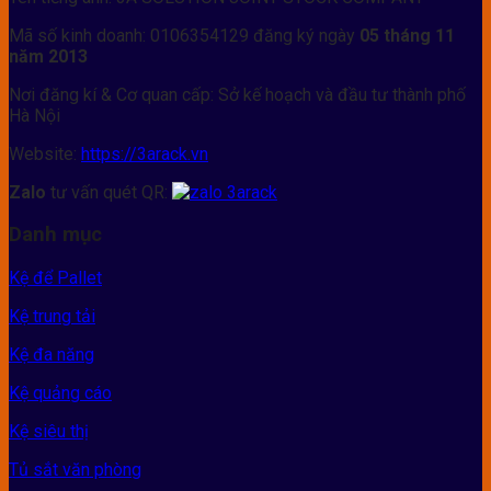
Mã số kinh doanh: 0106354129 đăng ký ngày
05 tháng 11
năm 2013
Nơi đăng kí & Cơ quan cấp: Sở kế hoạch và đầu tư thành phố
Hà Nội
Website:
https://3arack.vn
Zalo
tư vấn quét QR:
Danh mục
Kệ để Pallet
Kệ trung tải
Kệ đa năng
Kệ quảng cáo
Kệ siêu thị
Tủ sắt văn phòng