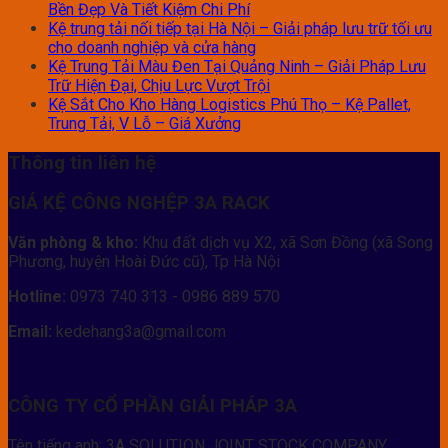
Bền Đẹp Và Tiết Kiệm Chi Phí
Kệ trung tải nối tiếp tại Hà Nội – Giải pháp lưu trữ tối ưu
cho doanh nghiệp và cửa hàng
Kệ Trung Tải Màu Đen Tại Quảng Ninh – Giải Pháp Lưu
Trữ Hiện Đại, Chịu Lực Vượt Trội
Kệ Sắt Cho Kho Hàng Logistics Phú Thọ – Kệ Pallet,
Trung Tải, V Lỗ – Giá Xưởng
Thông tin liên hệ
GIÁ KỆ CÔNG NGHỆP 3A RACK
Văn phòng & kho:
Khu đất dịch vụ X2, xã Sơn Đồng (xã Song
Phương, huyện Hoài Đức cũ), Tp Hà Nội
Hotline:
0973 740 313 - 0986 889 570
Email:
kedehang3a@gmail.com
CÔNG TY CỔ PHẦN GIẢI PHÁP 3A
Tên tiếng anh: 3A SOLUTION JOINT STOCK COMPANY