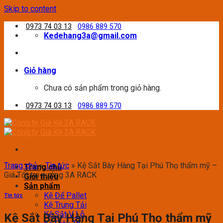
Skip to content
0973 74 03 13
0986 889 570
Kedehang3a@gmail.com
Giỏ hàng
Chưa có sản phẩm trong giỏ hàng.
0973 74 03 13
0986 889 570
Trang chủ
»
Tin tức
»
Kệ Sắt Bày Hàng Tại Phú Thọ thẩm mỹ –
Trang chủ
Giá Tốt tại xưởng 3A RACK
Giới thiệu
Sản phẩm
Kệ Để Pallet
Tin tức
Kệ Trung Tải
Kệ Sắt V Lỗ
Kệ Sắt Bày Hàng Tại Phú Thọ thẩm mỹ