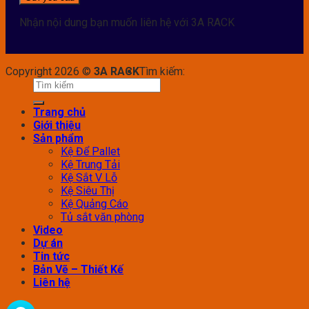
Nhận nội dung bạn muốn liên hệ với 3A RACK
Copyright 2026 ©
3A RACK
Tìm kiếm:
Trang chủ
Giới thiệu
Sản phẩm
Kệ Để Pallet
Kệ Trung Tải
Kệ Sắt V Lỗ
Kệ Siêu Thị
Kệ Quảng Cáo
Tủ sắt văn phòng
Video
Dự án
Tin tức
Bản Vẽ – Thiết Kế
Liên hệ