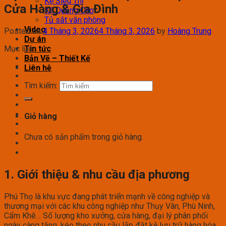
Kệ Siêu Thị
Cửa Hàng & Gia Đình
Kệ Quảng Cáo
Tủ sắt văn phòng
Video
Posted on
4 Tháng 3, 2026
4 Tháng 3, 2026
by
Hoàng Trung
Dự án
Mục lục
Tin tức
Bản Vẽ – Thiết Kế
Liên hệ
Tìm kiếm:
Giỏ hàng
Chưa có sản phẩm trong giỏ hàng.
1. Giới thiệu & nhu cầu địa phương
Phú Thọ là khu vực đang phát triển mạnh về công nghiệp và
thương mại với các khu công nghiệp như Thụy Vân, Phù Ninh,
Cẩm Khê… Số lượng kho xưởng, cửa hàng, đại lý phân phối
ngày càng tăng, kéo theo nhu cầu lắp đặt kệ lưu trữ hàng hóa.