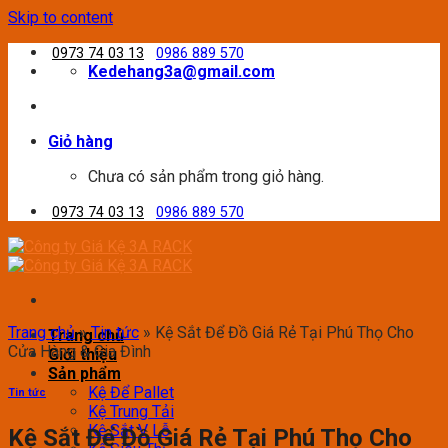
Skip to content
0973 74 03 13
0986 889 570
Kedehang3a@gmail.com
Giỏ hàng
Chưa có sản phẩm trong giỏ hàng.
0973 74 03 13
0986 889 570
Trang chủ
»
Tin tức
»
Kệ Sắt Để Đồ Giá Rẻ Tại Phú Thọ Cho
Trang chủ
Cửa Hàng & Gia Đình
Giới thiệu
Sản phẩm
Kệ Để Pallet
Tin tức
Kệ Trung Tải
Kệ Sắt V Lỗ
Kệ Sắt Để Đồ Giá Rẻ Tại Phú Thọ Cho