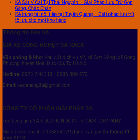
Kệ Sắt V Cài Tại Thái Nguyên – Giải Pháp Lưu Trữ Gọn
Gàng, Chắc Chắn
Kệ trung tải nối tiếp tại Tuyên Quang – Giải pháp lưu trữ
tối ưu cho mọi kho hàng
Thông tin liên hệ
GIÁ KỆ CÔNG NGHỆP 3A RACK
Văn phòng & kho:
Khu đất dịch vụ X2, xã Sơn Đồng (xã Song
Phương, huyện Hoài Đức cũ), Tp Hà Nội
Hotline:
0973 740 313 - 0986 889 570
Email:
kedehang3a@gmail.com
CÔNG TY CỔ PHẦN GIẢI PHÁP 3A
Tên tiếng anh: 3A SOLUTION JOINT STOCK COMPANY
Mã số kinh doanh: 0106354129 đăng ký ngày
05 tháng 11
năm 2013