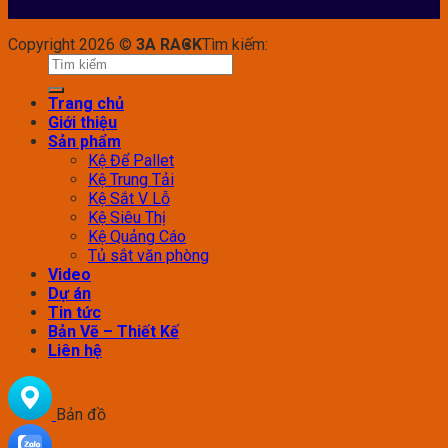
Copyright 2026 ©
3A RACK
Tìm kiếm:
Trang chủ
Giới thiệu
Sản phẩm
Kệ Để Pallet
Kệ Trung Tải
Kệ Sắt V Lỗ
Kệ Siêu Thị
Kệ Quảng Cáo
Tủ sắt văn phòng
Video
Dự án
Tin tức
Bản Vẽ – Thiết Kế
Liên hệ
Bản đồ