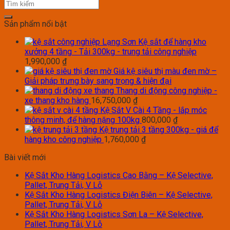
Sản phẩm nổi bật
Kệ sắt để hàng kho
xưởng 4 tầng - Tải 300kg - trung tải công nghiệp
1,990,000
₫
Giá kệ siêu thị màu đen mờ –
Giải pháp trưng bày sang trọng & hiện đại
Thang di động công nghiệp -
xe thang kho hàng
16,750,000
₫
Kệ Sắt V Cài 4 Tầng - lắp móc
thông minh, để hàng nặng 100kg
800,000
₫
Kệ trung tải 3 tầng 300kg - giá để
hàng kho công nghiệp
1,760,000
₫
Bài viết mới
Kệ Sắt Kho Hàng Logistics Cao Bằng – Kệ Selective,
Pallet, Trung Tải, V Lỗ
Kệ Sắt Kho Hàng Logistics Điện Biên – Kệ Selective,
Pallet, Trung Tải, V Lỗ
Kệ Sắt Kho Hàng Logistics Sơn La – Kệ Selective,
Pallet, Trung Tải, V Lỗ