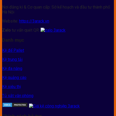
Nơi đăng kí & Cơ quan cấp: Sở kế hoạch và đầu tư thành phố
Hà Nội
Website:
https://3arack.vn
Zalo
tư vấn quét QR:
Danh mục
Kệ để Pallet
Kệ trung tải
Kệ đa năng
Kệ quảng cáo
Kệ siêu thị
Tủ sắt văn phòng