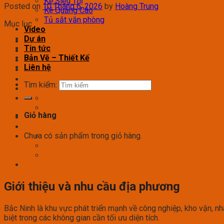
Kệ Siêu Thị
Posted on
10 Tháng 6, 2026
by
Hoàng Trung
Kệ Quảng Cáo
Tủ sắt văn phòng
Mục lục
Video
Dự án
Tin tức
Bản Vẽ – Thiết Kế
Liên hệ
Tìm kiếm:
Giỏ hàng
Chưa có sản phẩm trong giỏ hàng.
Giới thiệu và nhu cầu địa phương
Bắc Ninh là khu vực phát triển mạnh về công nghiệp, kho vận, n
biệt trong các không gian cần tối ưu diện tích.