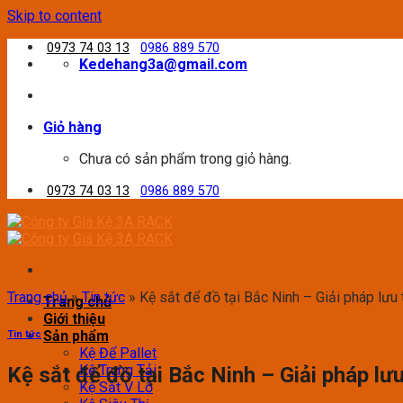
Skip to content
0973 74 03 13
0986 889 570
Kedehang3a@gmail.com
Giỏ hàng
Chưa có sản phẩm trong giỏ hàng.
0973 74 03 13
0986 889 570
Trang chủ
»
Tin tức
»
Kệ sắt để đồ tại Bắc Ninh – Giải pháp lưu 
Trang chủ
Giới thiệu
Sản phẩm
Tin tức
Kệ Để Pallet
Kệ Trung Tải
Kệ sắt để đồ tại Bắc Ninh – Giải pháp lưu
Kệ Sắt V Lỗ