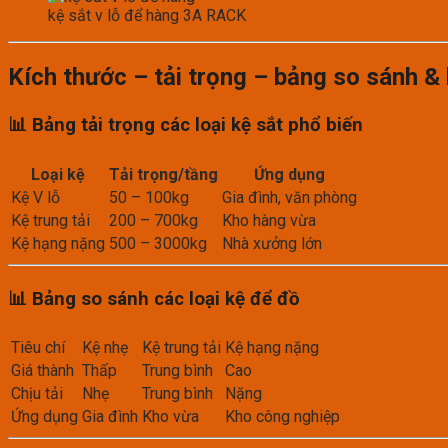
kệ sắt v lỗ để hàng 3A RACK
Kích thước – tải trọng – bảng so sánh & 
📊 Bảng tải trọng các loại kệ sắt phổ biến
Loại kệ
Tải trọng/tầng
Ứng dụng
Kệ V lỗ
50 – 100kg
Gia đình, văn phòng
Kệ trung tải
200 – 700kg
Kho hàng vừa
Kệ hạng nặng
500 – 3000kg
Nhà xưởng lớn
📊 Bảng so sánh các loại kệ để đồ
Tiêu chí
Kệ nhẹ
Kệ trung tải
Kệ hạng nặng
Giá thành
Thấp
Trung bình
Cao
Chịu tải
Nhẹ
Trung bình
Nặng
Ứng dụng
Gia đình
Kho vừa
Kho công nghiệp