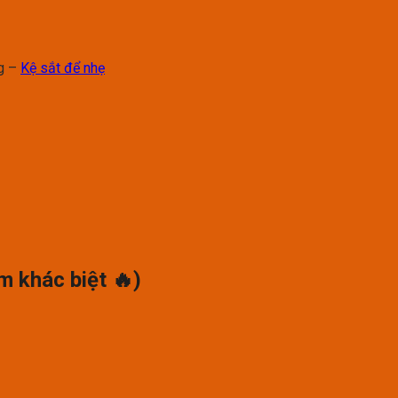
ng –
Kệ sắt để nhẹ
m khác biệt 🔥)