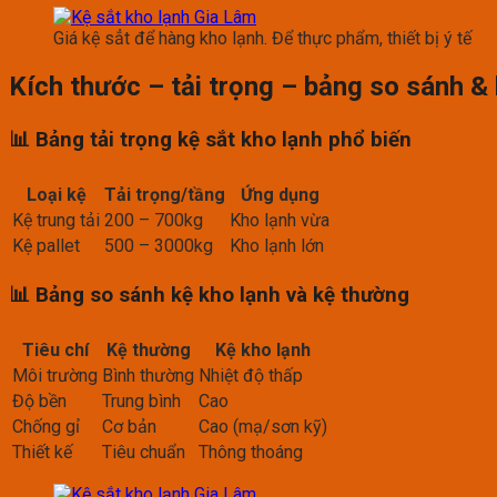
Giá kệ sẳt để hàng kho lạnh. Để thực phẩm, thiết bị ý tế
Kích thước – tải trọng – bảng so sánh & 
📊 Bảng tải trọng kệ sắt kho lạnh phổ biến
Loại kệ
Tải trọng/tầng
Ứng dụng
Kệ trung tải
200 – 700kg
Kho lạnh vừa
Kệ pallet
500 – 3000kg
Kho lạnh lớn
📊 Bảng so sánh kệ kho lạnh và kệ thường
Tiêu chí
Kệ thường
Kệ kho lạnh
Môi trường
Bình thường
Nhiệt độ thấp
Độ bền
Trung bình
Cao
Chống gỉ
Cơ bản
Cao (mạ/sơn kỹ)
Thiết kế
Tiêu chuẩn
Thông thoáng