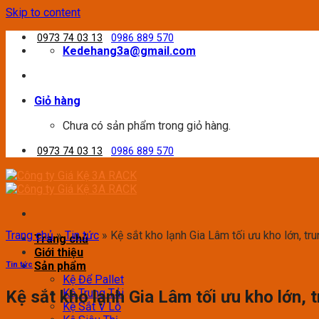
Skip to content
0973 74 03 13
0986 889 570
Kedehang3a@gmail.com
Giỏ hàng
Chưa có sản phẩm trong giỏ hàng.
0973 74 03 13
0986 889 570
Trang chủ
»
Tin tức
»
Kệ sắt kho lạnh Gia Lâm tối ưu kho lớn, tru
Trang chủ
Giới thiệu
Sản phẩm
Tin tức
Kệ Để Pallet
Kệ Trung Tải
Kệ sắt kho lạnh Gia Lâm tối ưu kho lớn, 
Kệ Sắt V Lỗ