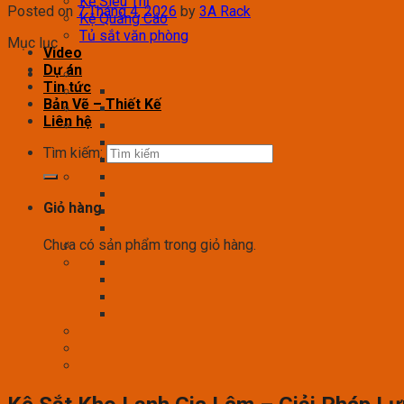
Kệ Siêu Thị
Posted on
7 Tháng 4, 2026
by
3A Rack
Kệ Quảng Cáo
Tủ sắt văn phòng
Mục lục
Video
Dự án
Tin tức
Bản Vẽ – Thiết Kế
Liên hệ
Tìm kiếm:
Giỏ hàng
Chưa có sản phẩm trong giỏ hàng.