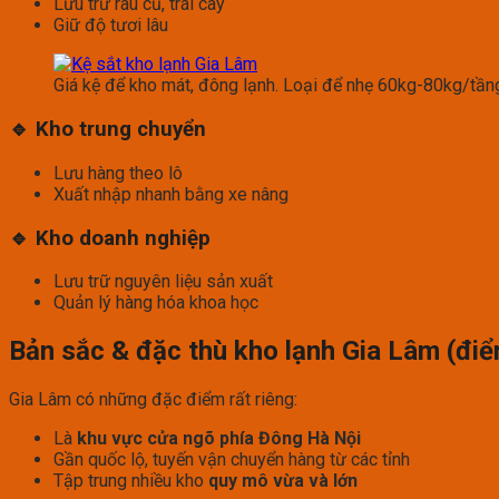
Lưu trữ rau củ, trái cây
Giữ độ tươi lâu
Giá kệ để kho mát, đông lạnh. Loại để nhẹ 60kg-80kg/tầ
🔹 Kho trung chuyển
Lưu hàng theo lô
Xuất nhập nhanh bằng xe nâng
🔹 Kho doanh nghiệp
Lưu trữ nguyên liệu sản xuất
Quản lý hàng hóa khoa học
Bản sắc & đặc thù kho lạnh Gia Lâm (điể
Gia Lâm có những đặc điểm rất riêng:
Là
khu vực cửa ngõ phía Đông Hà Nội
Gần quốc lộ, tuyến vận chuyển hàng từ các tỉnh
Tập trung nhiều kho
quy mô vừa và lớn