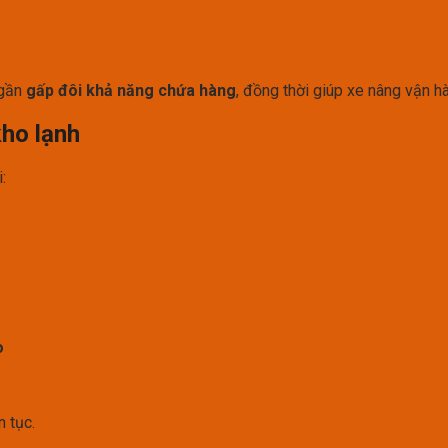
 gần
gấp đôi khả năng chứa hàng
, đồng thời giúp xe nâng vận hà
kho lạnh
:
o
n tục.