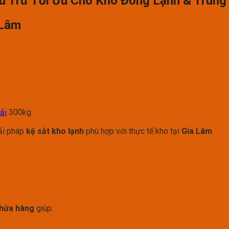
ưu Trữ Tối Ưu Cho Kho Đông Lạnh & Trung
 Lâm
tải
300kg
ải pháp
kệ sắt kho lạnh
phù hợp với thực tế kho tại
Gia Lâm
.
chứa hàng
giúp: