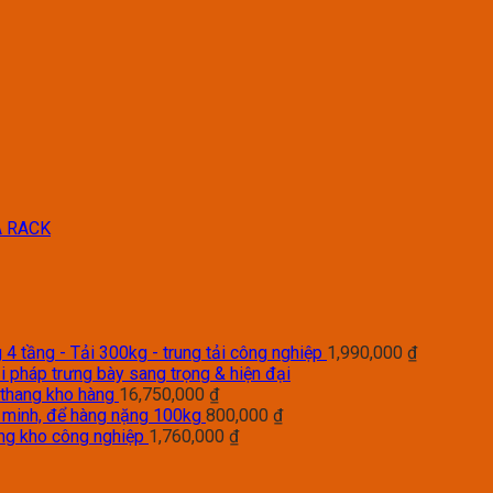
A RACK
4 tầng - Tải 300kg - trung tải công nghiệp
1,990,000
₫
i pháp trưng bày sang trọng & hiện đại
 thang kho hàng
16,750,000
₫
g minh, để hàng nặng 100kg
800,000
₫
àng kho công nghiệp
1,760,000
₫