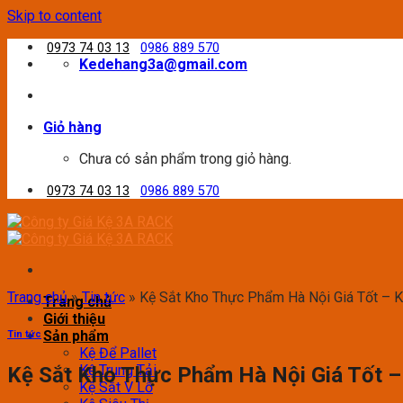
Skip to content
0973 74 03 13
0986 889 570
Kedehang3a@gmail.com
Giỏ hàng
Chưa có sản phẩm trong giỏ hàng.
0973 74 03 13
0986 889 570
Trang chủ
»
Tin tức
»
Kệ Sắt Kho Thực Phẩm Hà Nội Giá Tốt – 
Trang chủ
Giới thiệu
Sản phẩm
Tin tức
Kệ Để Pallet
Kệ Trung Tải
Kệ Sắt Kho Thực Phẩm Hà Nội Giá Tốt 
Kệ Sắt V Lỗ