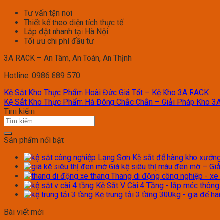
Tư vấn tận nơi
Thiết kế theo diện tích thực tế
Lắp đặt nhanh tại Hà Nội
Tối ưu chi phí đầu tư
3A RACK – An Tâm, An Toàn, An Thịnh
Hotline: 0986 889 570
Kệ Sắt Kho Thực Phẩm Hoài Đức Giá Tốt – Kệ Kho 3A RACK
Kệ Sắt Kho Thực Phẩm Hà Đông Chắc Chắn – Giải Pháp Kho 3
Tìm kiếm
Sản phẩm nổi bật
Kệ sắt để hàng kho xưởng 
Giá kệ siêu thị màu đen mờ – Giả
Thang di động công nghiệp - xe
Kệ Sắt V Cài 4 Tầng - lắp móc thôn
Kệ trung tải 3 tầng 300kg - giá để h
Bài viết mới