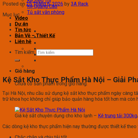
Kệ Siêu Thị
Posted on
25 Tháng 6, 2026
by
3A Rack
Kệ Quảng Cáo
Tủ sắt văn phòng
Mục lục
Video
Dự án
Tin tức
Bản Vẽ – Thiết Kế
Liên hệ
Tìm kiếm:
Giỏ hàng
Kệ Sắt Kho Thực Phẩm Hà Nội – Giải P
Chưa có sản phẩm trong giỏ hàng.
Tại Hà Nội, nhu cầu sử dụng kệ sắt kho thực phẩm ngày càng tăn
trữ khoa học không chỉ giúp bảo quản hàng hóa tốt hơn mà còn 
Giá kệ sắt chuyên dụng cho kho lạnh –
Kệ trung tải 300kg
Các dòng kệ kho thực phẩm hiện nay thường được thiết kế theo t
Chắc chắn và chịu tải tốt