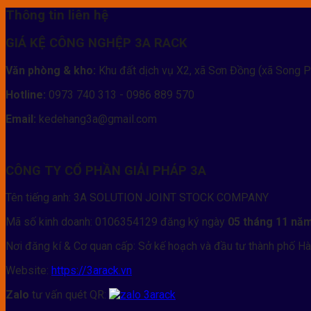
Thông tin liên hệ
GIÁ KỆ CÔNG NGHỆP 3A RACK
Văn phòng & kho:
Khu đất dịch vụ X2, xã Sơn Đồng (xã Song P
Hotline:
0973 740 313 - 0986 889 570
Email:
kedehang3a@gmail.com
CÔNG TY CỔ PHẦN GIẢI PHÁP 3A
Tên tiếng anh: 3A SOLUTION JOINT STOCK COMPANY
Mã số kinh doanh: 0106354129 đăng ký ngày
05 tháng 11 nă
Nơi đăng kí & Cơ quan cấp: Sở kế hoạch và đầu tư thành phố Hà
Website:
https://3arack.vn
Zalo
tư vấn quét QR: