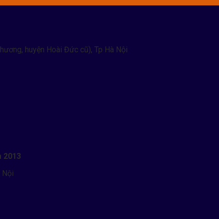
hương, huyện Hoài Đức cũ), Tp Hà Nội
m 2013
 Nội