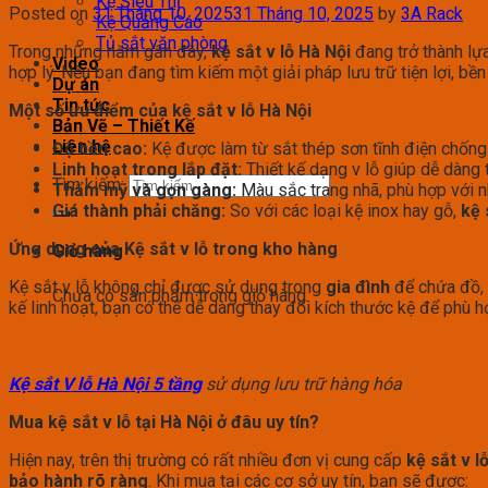
Kệ Siêu Thị
Posted on
31 Tháng 10, 2025
31 Tháng 10, 2025
by
3A Rack
Kệ Quảng Cáo
Tủ sắt văn phòng
Trong những năm gần đây,
kệ sắt v lỗ Hà Nội
đang trở thành lựa
Video
hợp lý. Nếu bạn đang tìm kiếm một giải pháp lưu trữ tiện lợi, bền
Dự án
Tin tức
Một số ưu điểm của kệ sắt v lỗ Hà Nội
Bản Vẽ – Thiết Kế
Liên hệ
Độ bền cao:
Kệ được làm từ sắt thép sơn tĩnh điện chống g
Linh hoạt trong lắp đặt:
Thiết kế dạng v lỗ giúp dễ dàng 
Tìm kiếm:
Thẩm mỹ và gọn gàng:
Màu sắc trang nhã, phù hợp với nh
Giá thành phải chăng:
So với các loại kệ inox hay gỗ,
kệ 
Ứng dụng của Kệ sắt v lỗ trong kho hàng
Giỏ hàng
Kệ sắt v lỗ không chỉ được sử dụng trong
gia đình
để chứa đồ, 
Chưa có sản phẩm trong giỏ hàng.
kế linh hoạt, bạn có thể dễ dàng thay đổi kích thước kệ để phù h
Kệ sắt V lỗ Hà Nội 5 tầng
sử dụng lưu trữ hàng hóa
Mua kệ sắt v lỗ tại Hà Nội ở đâu uy tín?
Hiện nay, trên thị trường có rất nhiều đơn vị cung cấp
kệ sắt v l
bảo hành
rõ ràng
. Khi mua tại các cơ sở uy tín, bạn sẽ được: