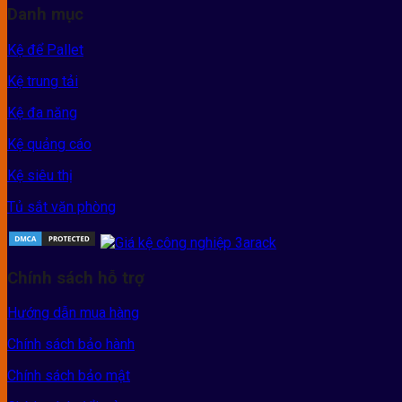
Danh mục
Kệ để Pallet
Kệ trung tải
Kệ đa năng
Kệ quảng cáo
Kệ siêu thị
Tủ sắt văn phòng
Chính sách hỗ trợ
Hướng dẫn mua hàng
Chính sách bảo hành
Chính sách bảo mật