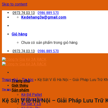
Skip to content
0973 74 03 13
0986 889 570
Kedehang3a@gmail.com
Giỏ hàng
Chưa có sản phẩm trong giỏ hàng.
0973 74 03 13
0986 889 570
Trang chủ
»
Tin tức
»
Kệ Sắt V lỗ Hà Nội – Giải Pháp Lưu Trữ K
Trang chủ
Giới thiệu
Sản phẩm
Tin tức
Kệ Để Pallet
Kệ Trung Tải
Kệ Sắt V lỗ Hà Nội – Giải Pháp Lưu Trữ
Kệ Sắt V Lỗ