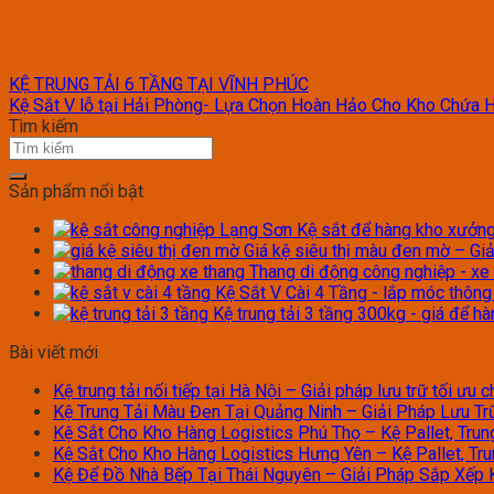
KỆ TRUNG TẢI 6 TẦNG TẠI VĨNH PHÚC
Kệ Sắt V lỗ tại Hải Phòng- Lựa Chọn Hoàn Hảo Cho Kho Chứa 
Tìm kiếm
Sản phẩm nổi bật
Kệ sắt để hàng kho xưởng 
Giá kệ siêu thị màu đen mờ – Giả
Thang di động công nghiệp - xe
Kệ Sắt V Cài 4 Tầng - lắp móc thôn
Kệ trung tải 3 tầng 300kg - giá để h
Bài viết mới
Kệ trung tải nối tiếp tại Hà Nội – Giải pháp lưu trữ tối ưu
Kệ Trung Tải Màu Đen Tại Quảng Ninh – Giải Pháp Lưu Trữ
Kệ Sắt Cho Kho Hàng Logistics Phú Thọ – Kệ Pallet, Trun
Kệ Sắt Cho Kho Hàng Logistics Hưng Yên – Kệ Pallet, Tru
Kệ Để Đồ Nhà Bếp Tại Thái Nguyên – Giải Pháp Sắp Xếp 