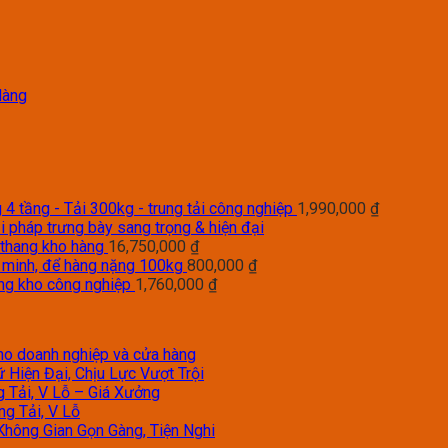
Hàng
4 tầng - Tải 300kg - trung tải công nghiệp
1,990,000
₫
i pháp trưng bày sang trọng & hiện đại
 thang kho hàng
16,750,000
₫
g minh, để hàng nặng 100kg
800,000
₫
àng kho công nghiệp
1,760,000
₫
 cho doanh nghiệp và cửa hàng
 Hiện Đại, Chịu Lực Vượt Trội
g Tải, V Lỗ – Giá Xưởng
ng Tải, V Lỗ
Không Gian Gọn Gàng, Tiện Nghi