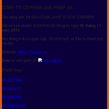
CÔNG TY CỔ PHẦN GIẢI PHÁP 3A
Tên tiếng anh: 3A SOLUTION JOINT STOCK COMPANY
Mã số kinh doanh: 0106354129 đăng ký ngày
05 tháng 11
năm 2013
Nơi đăng kí & Cơ quan cấp: Sở kế hoạch và đầu tư thành phố
Hà Nội
Website:
https://3arack.vn
Zalo
tư vấn quét QR:
Danh mục
Kệ để Pallet
Kệ trung tải
Kệ đa năng
Kệ quảng cáo