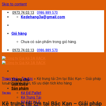
Skip to content
0973 74 03 13
0986 889 570
Kedehang3a@gmail.com
Giỏ hàng
Chưa có sản phẩm trong giỏ hàng.
0973 74 03 13
0986 889 570
Trang chủ
»
Tin tức
»
Kệ trung tải 2m tại Bắc Kạn – Giải pháp
Trang chủ
lưu trữ chắc chắn, tối ưu diện tích kho hàng
Giới thiệu
Sản phẩm
Kệ Để Pallet
Tin tức
Kệ Trung Tải
Kệ Sắt V Lỗ
Kệ trung tải 2m tại Bắc Kạn – Giải pháp