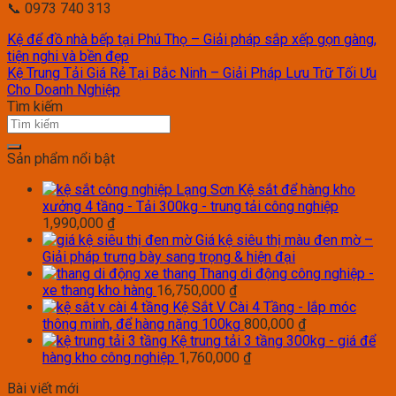
📞 0973 740 313
Kệ để đồ nhà bếp tại Phú Thọ – Giải pháp sắp xếp gọn gàng,
tiện nghi và bền đẹp
Kệ Trung Tải Giá Rẻ Tại Bắc Ninh – Giải Pháp Lưu Trữ Tối Ưu
Cho Doanh Nghiệp
Tìm kiếm
Sản phẩm nổi bật
Kệ sắt để hàng kho
xưởng 4 tầng - Tải 300kg - trung tải công nghiệp
1,990,000
₫
Giá kệ siêu thị màu đen mờ –
Giải pháp trưng bày sang trọng & hiện đại
Thang di động công nghiệp -
xe thang kho hàng
16,750,000
₫
Kệ Sắt V Cài 4 Tầng - lắp móc
thông minh, để hàng nặng 100kg
800,000
₫
Kệ trung tải 3 tầng 300kg - giá để
hàng kho công nghiệp
1,760,000
₫
Bài viết mới