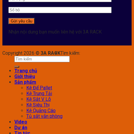
Nhận nội dung bạn muốn liên hệ với 3A RACK
Copyright 2026 ©
3A RACK
Tìm kiếm:
Trang chủ
Giới thiệu
Sản phẩm
Kệ Để Pallet
Kệ Trung Tải
Kệ Sắt V Lỗ
Kệ Siêu Thị
Kệ Quảng Cáo
Tủ sắt văn phòng
Video
Dự án
Tin tức