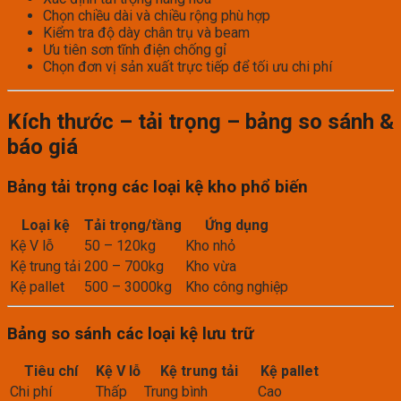
Chọn chiều dài và chiều rộng phù hợp
Kiểm tra độ dày chân trụ và beam
Ưu tiên sơn tĩnh điện chống gỉ
Chọn đơn vị sản xuất trực tiếp để tối ưu chi phí
Kích thước – tải trọng – bảng so sánh &
báo giá
Bảng tải trọng các loại kệ kho phổ biến
Loại kệ
Tải trọng/tầng
Ứng dụng
Kệ V lỗ
50 – 120kg
Kho nhỏ
Kệ trung tải
200 – 700kg
Kho vừa
Kệ pallet
500 – 3000kg
Kho công nghiệp
Bảng so sánh các loại kệ lưu trữ
Tiêu chí
Kệ V lỗ
Kệ trung tải
Kệ pallet
Chi phí
Thấp
Trung bình
Cao