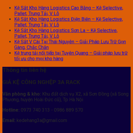
Kệ Sắt Kho Hàng Logistics Cao Bằng – Kệ Selective,
Pallet, Trung Tải, V Lỗ
Kệ Sắt Kho Hàng Logistics Điện Biên – Kệ Selective,
Pallet, Trung Tải, V Lỗ
Kệ Sắt Kho Hàng Logistics Sơn La – Kệ Selective,
Pallet, Trung Tải, V Lỗ
Kệ Sắt V Cài Tại Thái Nguyên – Giải Pháp Lưu Trữ Gọn
Gàng, Chắc Chắn
Kệ trung tải nối tiếp tại Tuyên Quang – Giải pháp lưu trữ
tối ưu cho mọi kho hàng
Thông tin liên hệ
GIÁ KỆ CÔNG NGHỆP 3A RACK
Văn phòng & kho:
Khu đất dịch vụ X2, xã Sơn Đồng (xã Song
Phương, huyện Hoài Đức cũ), Tp Hà Nội
Hotline:
0973 740 313 - 0986 889 570
Email:
kedehang3a@gmail.com