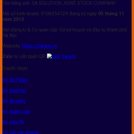
Tên tiếng anh: 3A SOLUTION JOINT STOCK COMPANY
Mã số kinh doanh: 0106354129 đăng ký ngày
05 tháng 11
năm 2013
Nơi đăng kí & Cơ quan cấp: Sở kế hoạch và đầu tư thành phố
Hà Nội
Website:
https://3arack.vn
Zalo
tư vấn quét QR:
Danh mục
Kệ để Pallet
Kệ trung tải
Kệ đa năng
Kệ quảng cáo
Kệ siêu thị
Tủ sắt văn phòng