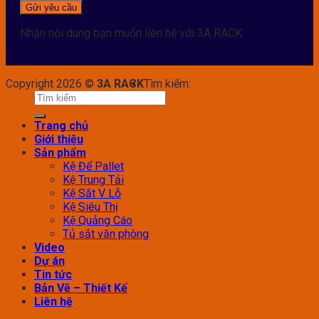
Nhận nội dung bạn muốn liên hệ với 3A RACK
Copyright 2026 ©
3A RACK
Tìm kiếm:
Trang chủ
Giới thiệu
Sản phẩm
Kệ Để Pallet
Kệ Trung Tải
Kệ Sắt V Lỗ
Kệ Siêu Thị
Kệ Quảng Cáo
Tủ sắt văn phòng
Video
Dự án
Tin tức
Bản Vẽ – Thiết Kế
Liên hệ