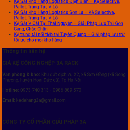
Kệ Sắt Kho Hàng Logistics Điện Biên – Kệ Selective,
Pallet, Trung Tải, V Lỗ
Kệ Sắt Kho Hàng Logistics Sơn La – Kệ Selective,
Pallet, Trung Tải, V Lỗ
Kệ Sắt V Cài Tại Thái Nguyên – Giải Pháp Lưu Trữ Gọn
Gàng, Chắc Chắn
Kệ trung tải nối tiếp tại Tuyên Quang – Giải pháp lưu trữ
tối ưu cho mọi kho hàng
Thông tin liên hệ
GIÁ KỆ CÔNG NGHỆP 3A RACK
Văn phòng & kho:
Khu đất dịch vụ X2, xã Sơn Đồng (xã Song
Phương, huyện Hoài Đức cũ), Tp Hà Nội
Hotline:
0973 740 313 - 0986 889 570
Email:
kedehang3a@gmail.com
CÔNG TY CỔ PHẦN GIẢI PHÁP 3A