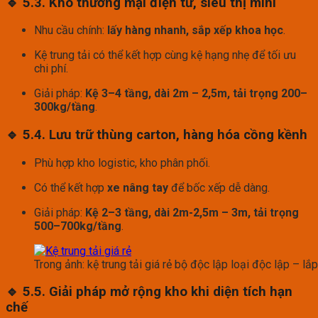
🔹 5.3. Kho thương mại điện tử, siêu thị mini
Nhu cầu chính:
lấy hàng nhanh, sắp xếp khoa học
.
Kệ trung tải có thể kết hợp cùng kệ hạng nhẹ để tối ưu
chi phí.
Giải pháp:
Kệ 3–4 tầng, dài 2m – 2,5m, tải trọng 200–
300kg/tầng
.
🔹 5.4. Lưu trữ thùng carton, hàng hóa cồng kềnh
Phù hợp kho logistic, kho phân phối.
Có thể kết hợp
xe nâng tay
để bốc xếp dễ dàng.
Giải pháp:
Kệ 2–3 tầng, dài 2m-2,5m – 3m, tải trọng
500–700kg/tầng
.
Trong ảnh: kệ trung tải giá rẻ bộ độc lập loại độc lập – lắ
🔹 5.5. Giải pháp mở rộng kho khi diện tích hạn
chế