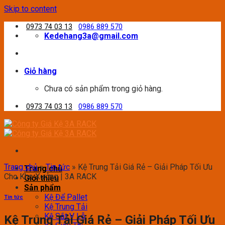
Skip to content
0973 74 03 13
0986 889 570
Kedehang3a@gmail.com
Giỏ hàng
Chưa có sản phẩm trong giỏ hàng.
0973 74 03 13
0986 889 570
Trang chủ
»
Tin tức
»
Kệ Trung Tải Giá Rẻ – Giải Pháp Tối Ưu
Trang chủ
Cho Kho Xưởng | 3A RACK
Giới thiệu
Sản phẩm
Kệ Để Pallet
Tin tức
Kệ Trung Tải
Kệ Sắt V Lỗ
Kệ Trung Tải Giá Rẻ – Giải Pháp Tối Ưu