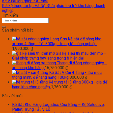
Kệ V cài lắp ghép 3A Rack
Giá kệ trung tải tại Hà Nội-Giải pháp lưu trữ kho hàng doanh
nghiệp
Tìm kiếm
Sản phẩm nổi bật
Kệ sắt để hàng kho
xưởng 4 tầng - Tải 300kg - trung tải công nghiệp
1,990,000
₫
Giá kệ siêu thị màu đen mờ –
Giải pháp trưng bày sang trọng & hiện đại
Thang di động công nghiệp -
xe thang kho hàng
16,750,000
₫
Kệ Sắt V Cài 4 Tầng - lắp móc
thông minh, để hàng nặng 100kg
800,000
₫
Kệ trung tải 3 tầng 300kg - giá để
hàng kho công nghiệp
1,760,000
₫
Bài viết mới
Kệ Sắt Kho Hàng Logistics Cao Bằng – Kệ Selective,
Pallet, Trung Tải, V Lỗ