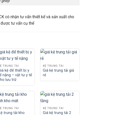
n ghép
CK có nhận tư vấn thiết kế và sản xuất cho
ể được tư vấn cụ thể
Ệ TRUNG TẢI
KỆ TRUNG TẢI
iá kệ để thiết bị y
Giá kệ trung tải giá
ế nặng – vật tư y tế
rẻ
ho lưu trữ
Ệ TRUNG TẢI
KỆ TRUNG TẢI
ệ trung tải kho
Giá kệ trung tải 2