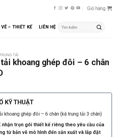
Giỏ hàng
Tìm
 VẼ – THIẾT KẾ
LIÊN HỆ
kiếm:
 TRUNG TẢI
 tải khoang ghép đôi – 6 chân
D
Ố KỸ THUẬT
ải khoang ghép đôi – 6 chân (kệ trung tải 3 chân)
nhận trọn gói thiết kế riêng theo yêu cầu của
g từ bản vẽ mô hình đến sản xuất và lắp đặt