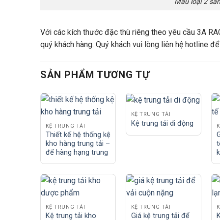
Mẫu loại 2 sà
Với các kích thước đặc thù riêng theo yêu cầu 3A RA
quý khách hàng. Quý khách vui lòng liên hệ hotline đ
SẢN PHẨM TƯƠNG TỰ
KỆ TRUNG TẢI
Kệ trung tải di động
KỆ TRUNG TẢI
K
Thiết kế hệ thống kệ
G
kho hàng trung tải –
t
để hàng hạng trung
k
KỆ TRUNG TẢI
KỆ TRUNG TẢI
K
Kệ trung tải kho
Giá kệ trung tải để
K