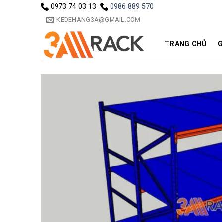
Skip
0973 74 03 13
0986 889 570
to
KEDEHANG3A@GMAIL.COM
content
TRANG CHỦ
G