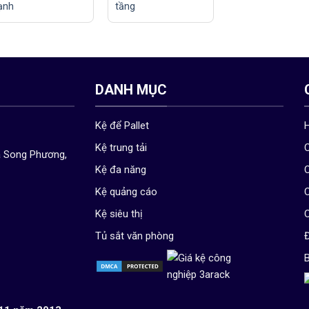
ạnh
tầng
DANH MỤC
Kệ để Pallet
Kệ trung tải
C
ã Song Phương,
Kệ đa năng
C
Kệ quảng cáo
C
Kệ siêu thị
C
Tủ sắt văn phòng
Đ
B