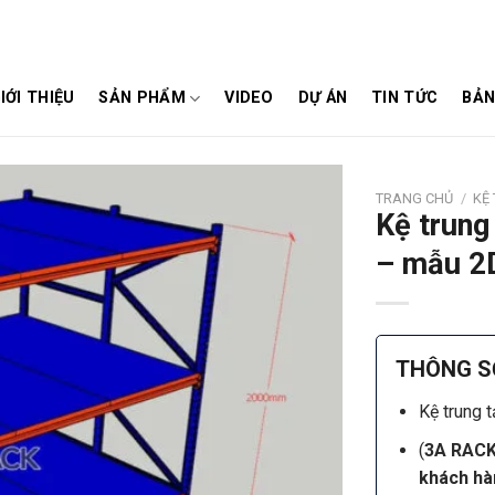
IỚI THIỆU
SẢN PHẨM
VIDEO
DỰ ÁN
TIN TỨC
BẢN
TRANG CHỦ
/
KỆ
Kệ trung
– mẫu 2
THÔNG S
Kệ trung t
(
3A RACK 
khách hàn