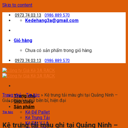
Skip to content
0973 74 03 13
0986 889 570
Kedehang3a@gmail.com
Giỏ hàng
Chưa có sản phẩm trong giỏ hàng.
0973 74 03 13
0986 889 570
Trang chủ
»
Tin tức
»
Kệ trung tải màu ghi tại Quảng Ninh –
Trang chủ
Giải pháp lưu trữ bền bỉ, hiện đại
Giới thiệu
Sản phẩm
Kệ Để Pallet
Tin tức
Kệ Trung Tải
Kệ Sắt V Lỗ
Kệ trung tải màu ghi tại Quảng Ninh –