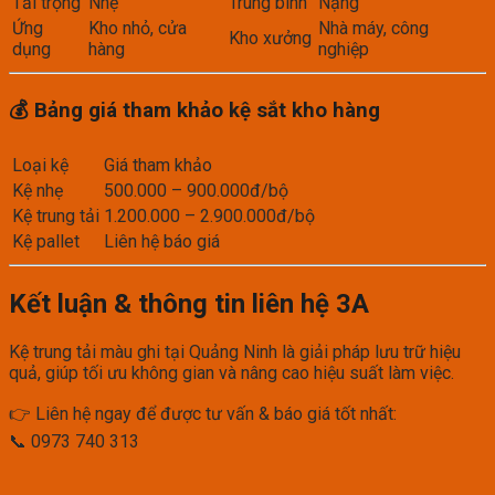
Tải trọng
Nhẹ
Trung bình
Nặng
Ứng
Kho nhỏ, cửa
Nhà máy, công
Kho xưởng
dụng
hàng
nghiệp
💰 Bảng giá tham khảo kệ sắt kho hàng
Loại kệ
Giá tham khảo
Kệ nhẹ
500.000 – 900.000đ/bộ
Kệ trung tải
1.200.000 – 2.900.000đ/bộ
Kệ pallet
Liên hệ báo giá
Kết luận & thông tin liên hệ 3A
Kệ trung tải màu ghi tại Quảng Ninh là giải pháp lưu trữ hiệu
quả, giúp tối ưu không gian và nâng cao hiệu suất làm việc.
👉 Liên hệ ngay để được tư vấn & báo giá tốt nhất:
📞 0973 740 313