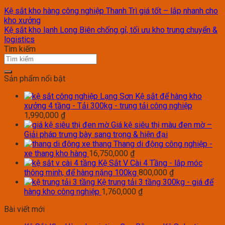
Kệ sắt kho hàng công nghiệp Thanh Trì giá tốt – lắp nhanh cho
kho xưởng
Kệ sắt kho lạnh Long Biên chống gỉ, tối ưu kho trung chuyển &
logistics
Tìm kiếm
Sản phẩm nổi bật
Kệ sắt để hàng kho
xưởng 4 tầng - Tải 300kg - trung tải công nghiệp
1,990,000
₫
Giá kệ siêu thị màu đen mờ –
Giải pháp trưng bày sang trọng & hiện đại
Thang di động công nghiệp -
xe thang kho hàng
16,750,000
₫
Kệ Sắt V Cài 4 Tầng - lắp móc
thông minh, để hàng nặng 100kg
800,000
₫
Kệ trung tải 3 tầng 300kg - giá để
hàng kho công nghiệp
1,760,000
₫
Bài viết mới