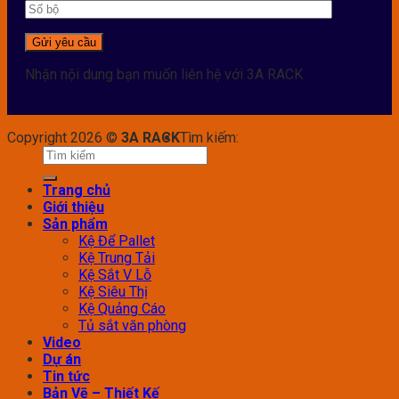
Nhận nội dung bạn muốn liên hệ với 3A RACK
Copyright 2026 ©
3A RACK
Tìm kiếm:
Trang chủ
Giới thiệu
Sản phẩm
Kệ Để Pallet
Kệ Trung Tải
Kệ Sắt V Lỗ
Kệ Siêu Thị
Kệ Quảng Cáo
Tủ sắt văn phòng
Video
Dự án
Tin tức
Bản Vẽ – Thiết Kế