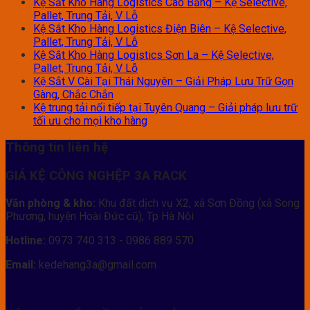
Kệ Sắt Kho Hàng Logistics Cao Bằng – Kệ Selective,
Pallet, Trung Tải, V Lỗ
Kệ Sắt Kho Hàng Logistics Điện Biên – Kệ Selective,
Pallet, Trung Tải, V Lỗ
Kệ Sắt Kho Hàng Logistics Sơn La – Kệ Selective,
Pallet, Trung Tải, V Lỗ
Kệ Sắt V Cài Tại Thái Nguyên – Giải Pháp Lưu Trữ Gọn
Gàng, Chắc Chắn
Kệ trung tải nối tiếp tại Tuyên Quang – Giải pháp lưu trữ
tối ưu cho mọi kho hàng
Thông tin liên hệ
GIÁ KỆ CÔNG NGHỆP 3A RACK
Văn phòng & kho:
Khu đất dịch vụ X2, xã Sơn Đồng (xã Song
Phương, huyện Hoài Đức cũ), Tp Hà Nội
Hotline:
0973 740 313 - 0986 889 570
Email:
kedehang3a@gmail.com