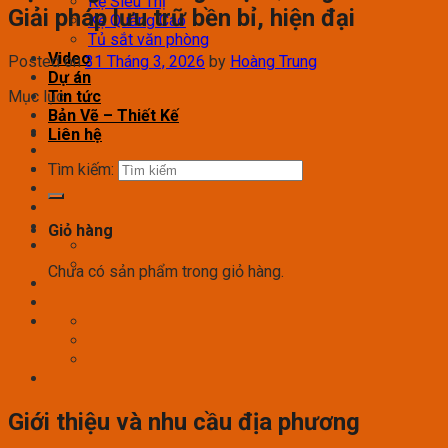
Kệ Siêu Thị
Giải pháp lưu trữ bền bỉ, hiện đại
Kệ Quảng Cáo
Tủ sắt văn phòng
Video
Posted on
31 Tháng 3, 2026
by
Hoàng Trung
Dự án
Mục lục
Tin tức
Bản Vẽ – Thiết Kế
Liên hệ
Tìm kiếm:
Giỏ hàng
Chưa có sản phẩm trong giỏ hàng.
Giới thiệu và nhu cầu địa phương