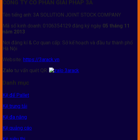
CÔNG TY CỔ PHẦN GIẢI PHÁP 3A
Tên tiếng anh: 3A SOLUTION JOINT STOCK COMPANY
Mã số kinh doanh: 0106354129 đăng ký ngày
05 tháng 11
năm 2013
Nơi đăng kí & Cơ quan cấp: Sở kế hoạch và đầu tư thành phố
Hà Nội
Website:
https://3arack.vn
Zalo
tư vấn quét QR:
Danh mục
Kệ để Pallet
Kệ trung tải
Kệ đa năng
Kệ quảng cáo
Kệ siêu thị