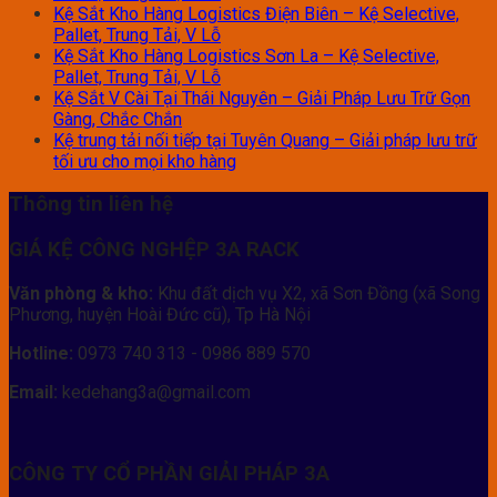
Kệ Sắt Kho Hàng Logistics Điện Biên – Kệ Selective,
Pallet, Trung Tải, V Lỗ
Kệ Sắt Kho Hàng Logistics Sơn La – Kệ Selective,
Pallet, Trung Tải, V Lỗ
Kệ Sắt V Cài Tại Thái Nguyên – Giải Pháp Lưu Trữ Gọn
Gàng, Chắc Chắn
Kệ trung tải nối tiếp tại Tuyên Quang – Giải pháp lưu trữ
tối ưu cho mọi kho hàng
Thông tin liên hệ
GIÁ KỆ CÔNG NGHỆP 3A RACK
Văn phòng & kho:
Khu đất dịch vụ X2, xã Sơn Đồng (xã Song
Phương, huyện Hoài Đức cũ), Tp Hà Nội
Hotline:
0973 740 313 - 0986 889 570
Email:
kedehang3a@gmail.com
CÔNG TY CỔ PHẦN GIẢI PHÁP 3A