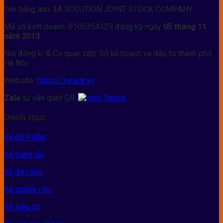
Tên tiếng anh: 3A SOLUTION JOINT STOCK COMPANY
Mã số kinh doanh: 0106354129 đăng ký ngày
05 tháng 11
năm 2013
Nơi đăng kí & Cơ quan cấp: Sở kế hoạch và đầu tư thành phố
Hà Nội
Website:
https://3arack.vn
Zalo
tư vấn quét QR:
Danh mục
Kệ để Pallet
Kệ trung tải
Kệ đa năng
Kệ quảng cáo
Kệ siêu thị