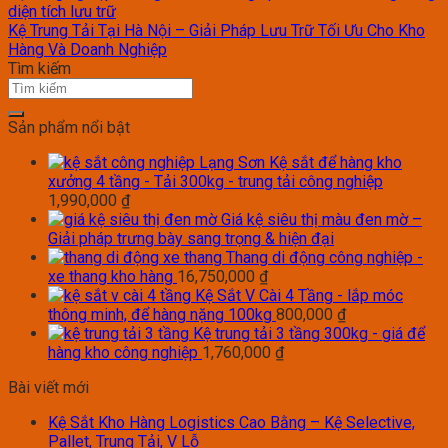
diện tích lưu trữ
Kệ Trung Tải Tại Hà Nội – Giải Pháp Lưu Trữ Tối Ưu Cho Kho
Hàng Và Doanh Nghiệp
Tìm kiếm
Sản phẩm nổi bật
Kệ sắt để hàng kho
xưởng 4 tầng - Tải 300kg - trung tải công nghiệp
1,990,000
₫
Giá kệ siêu thị màu đen mờ –
Giải pháp trưng bày sang trọng & hiện đại
Thang di động công nghiệp -
xe thang kho hàng
16,750,000
₫
Kệ Sắt V Cài 4 Tầng - lắp móc
thông minh, để hàng nặng 100kg
800,000
₫
Kệ trung tải 3 tầng 300kg - giá để
hàng kho công nghiệp
1,760,000
₫
Bài viết mới
Kệ Sắt Kho Hàng Logistics Cao Bằng – Kệ Selective,
Pallet, Trung Tải, V Lỗ