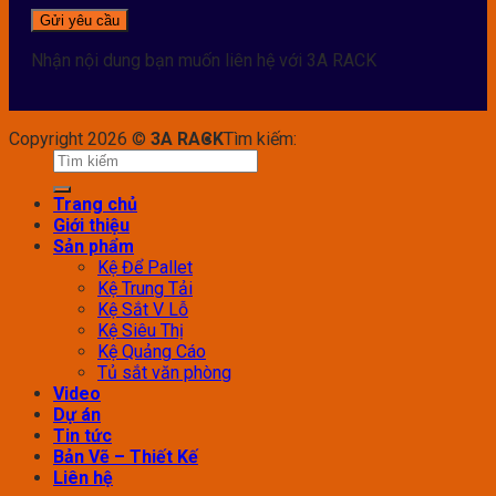
Nhận nội dung bạn muốn liên hệ với 3A RACK
Copyright 2026 ©
3A RACK
Tìm kiếm:
Trang chủ
Giới thiệu
Sản phẩm
Kệ Để Pallet
Kệ Trung Tải
Kệ Sắt V Lỗ
Kệ Siêu Thị
Kệ Quảng Cáo
Tủ sắt văn phòng
Video
Dự án
Tin tức
Bản Vẽ – Thiết Kế
Liên hệ