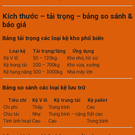
Kích thước – tải trọng – bảng so sánh &
báo giá
Bảng tải trọng các loại kệ kho phổ biến
Loại kệ
Tải trọng/tầng
Ứng dụng
Kệ V lỗ
50 – 120kg
Kho nhỏ, hồ sơ
Kệ trung tải
200 – 700kg
Kho vừa, xưởng
Kệ hạng nặng
500 – 3000kg
Nhà máy lớn
Bảng so sánh các loại kệ lưu trữ
Tiêu chí
Kệ V lỗ
Kệ trung tải
Kệ pallet
Chi phí
Thấp
Trung bình
Cao
Chịu tải
Nhẹ
Trung bình – nặng
Rất cao
Tính linh hoạt
Cao
Cao
Trung bình