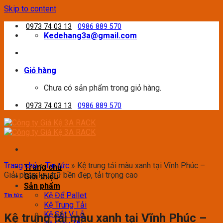
Skip to content
0973 74 03 13
0986 889 570
Kedehang3a@gmail.com
Giỏ hàng
Chưa có sản phẩm trong giỏ hàng.
0973 74 03 13
0986 889 570
Trang chủ
»
Tin tức
»
Kệ trung tải màu xanh tại Vĩnh Phúc –
Trang chủ
Giải pháp lưu trữ bền đẹp, tải trọng cao
Giới thiệu
Sản phẩm
Kệ Để Pallet
Tin tức
Kệ Trung Tải
Kệ Sắt V Lỗ
Kệ trung tải màu xanh tại Vĩnh Phúc –