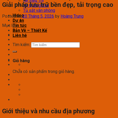
Kệ Siêu Thị
Giải pháp lưu trữ bền đẹp, tải trọng cao
Kệ Quảng Cáo
Tủ sắt văn phòng
Video
Posted on
20 Tháng 5, 2026
by
Hoàng Trung
Dự án
Mục lục
Tin tức
Bản Vẽ – Thiết Kế
Liên hệ
Tìm kiếm:
Giỏ hàng
Chưa có sản phẩm trong giỏ hàng.
Giới thiệu và nhu cầu địa phương