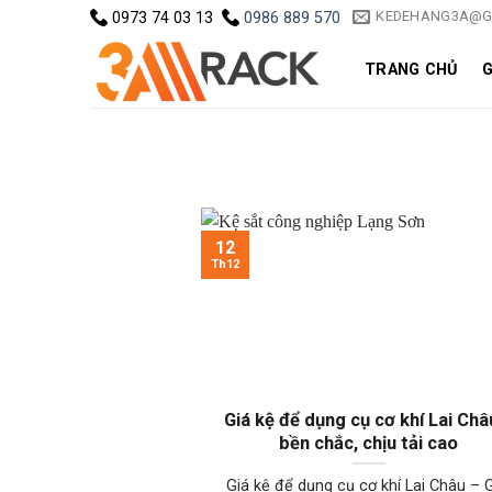
Skip
KEDEHANG3A@G
0973 74 03 13
0986 889 570
to
content
TRANG CHỦ
G
12
Th12
Giá kệ để dụng cụ cơ khí Lai Châ
bền chắc, chịu tải cao
Giá kệ để dụng cụ cơ khí Lai Châu – G