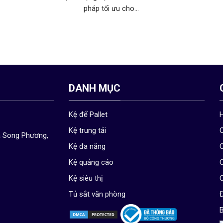
pháp tối ưu cho...
DANH MỤC
Kệ để Pallet
Kệ trung tải
C
ã Song Phương,
Kệ đa năng
C
Kệ quảng cáo
C
Kệ siêu thị
C
Tủ sắt văn phòng
Đ
B