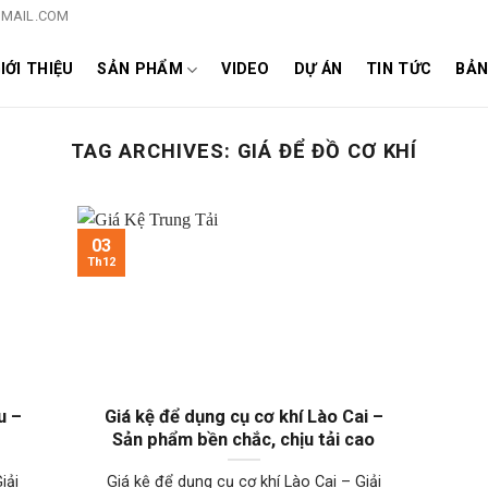
MAIL.COM
IỚI THIỆU
SẢN PHẨM
VIDEO
DỰ ÁN
TIN TỨC
BẢN
TAG ARCHIVES:
GIÁ ĐỂ ĐỒ CƠ KHÍ
03
Th12
u –
Giá kệ để dụng cụ cơ khí Lào Cai –
Sản phẩm bền chắc, chịu tải cao
iải
Giá kệ để dụng cụ cơ khí Lào Cai – Giải