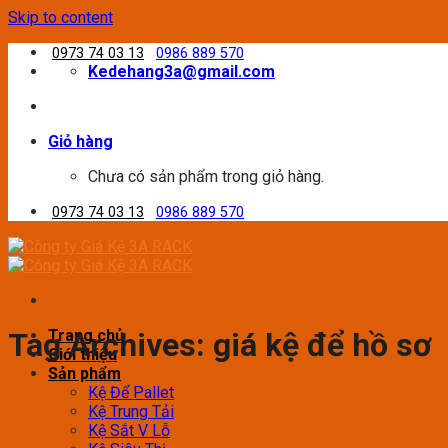
Skip to content
0973 74 03 13
0986 889 570
Kedehang3a@gmail.com
Giỏ hàng
Chưa có sản phẩm trong giỏ hàng.
0973 74 03 13
0986 889 570
Trang chủ
Tag Archives:
giá kệ để hồ sơ
Giới thiệu
Sản phẩm
Kệ Để Pallet
Kệ Trung Tải
Kệ Sắt V Lỗ