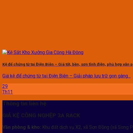
Kệ để chứng từ tại Điện Biên – Giá tốt, bền, sơn tĩnh điện, phù hợp văn
Giá kệ để chứng từ tại Điện Biên – Giải pháp lưu trữ gọn gàng...
29
Th11
Thông tin liên hệ
GIÁ KỆ CÔNG NGHỆP 3A RACK
Văn phòng & kho:
Khu đất dịch vụ X2, xã Sơn Đồng (xã Song P