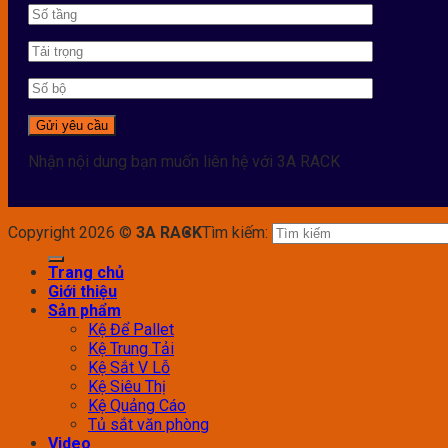
Nhận nội dung bạn muốn liên hệ với 3A RACK
Copyright 2026 ©
3A RACK
Tìm kiếm:
Trang chủ
Giới thiệu
Sản phẩm
Kệ Để Pallet
Kệ Trung Tải
Kệ Sắt V Lỗ
Kệ Siêu Thị
Kệ Quảng Cáo
Tủ sắt văn phòng
Video