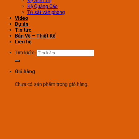
Kệ Siêu Thị
Kệ Quảng Cáo
Tủ sắt văn phòng
Video
Dự án
Tin tức
Bản Vẽ – Thiết Kế
Liên hệ
Tìm kiếm:
Giỏ hàng
Chưa có sản phẩm trong giỏ hàng.