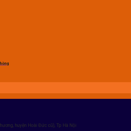
 phòng
hương, huyện Hoài Đức cũ), Tp Hà Nội