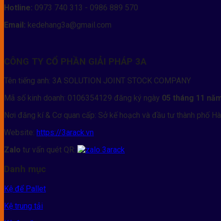
Hotline:
0973 740 313 - 0986 889 570
Email:
kedehang3a@gmail.com
CÔNG TY CỔ PHẦN GIẢI PHÁP 3A
Tên tiếng anh: 3A SOLUTION JOINT STOCK COMPANY
Mã số kinh doanh: 0106354129 đăng ký ngày
05 tháng 11 nă
Nơi đăng kí & Cơ quan cấp: Sở kế hoạch và đầu tư thành phố Hà
Website:
https://3arack.vn
Zalo
tư vấn quét QR:
Danh mục
Kệ để Pallet
Kệ trung tải