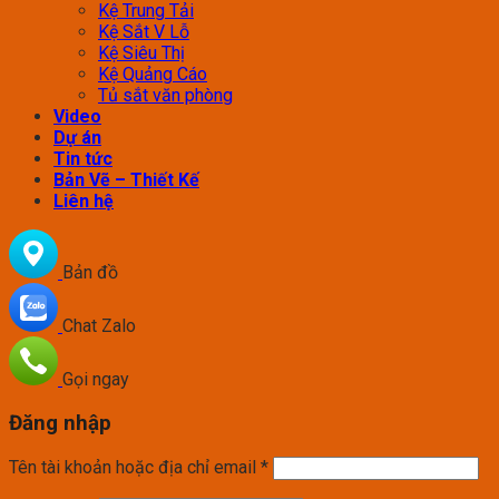
Kệ Trung Tải
Kệ Sắt V Lỗ
Kệ Siêu Thị
Kệ Quảng Cáo
Tủ sắt văn phòng
Video
Dự án
Tin tức
Bản Vẽ – Thiết Kế
Liên hệ
Bản đồ
Chat Zalo
Gọi ngay
Đăng nhập
Tên tài khoản hoặc địa chỉ email
*