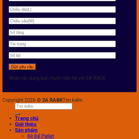
Nhận nội dung bạn muốn liên hệ với 3A RACK
Copyright 2026 ©
3A RACK
Tìm kiếm:
Trang chủ
Giới thiệu
Sản phẩm
Kệ Để Pallet