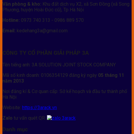
Văn phòng & kho:
Khu đất dịch vụ X2, xã Sơn Đồng (xã Song
Phương, huyện Hoài Đức cũ), Tp Hà Nội
Hotline:
0973 740 313 - 0986 889 570
Email:
kedehang3a@gmail.com
CÔNG TY CỔ PHẦN GIẢI PHÁP 3A
Tên tiếng anh: 3A SOLUTION JOINT STOCK COMPANY
Mã số kinh doanh: 0106354129 đăng ký ngày
05 tháng 11
năm 2013
Nơi đăng kí & Cơ quan cấp: Sở kế hoạch và đầu tư thành phố
Hà Nội
Website:
https://3arack.vn
Zalo
tư vấn quét QR:
Danh mục