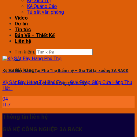
Kệ Siêu Thị
Kệ Quảng Cáo
Tủ sắt văn phòng
Video
Dự án
Tin tức
Bản Vẽ – Thiết Kế
Liên hệ
Tìm kiếm:
Giỏ hàng
Kệ Sắt Bày Hàng Tại Phú Thọ thẩm mỹ – Giá Tốt tại xưởng 3A RACK
Kệ Sắt Bày Hàng Tại Phú Thọ – Giải Pháp Giúp Cửa Hàng Thu
Chưa có sản phẩm trong giỏ hàng.
Hút...
04
Th7
Thông tin liên hệ
GIÁ KỆ CÔNG NGHỆP 3A RACK