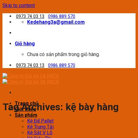
Skip to content
0973 74 03 13
0986 889 570
Kedehang3a@gmail.com
Giỏ hàng
Chưa có sản phẩm trong giỏ hàng.
0973 74 03 13
0986 889 570
Trang chủ
Tag Archives:
kệ bày hàng
Giới thiệu
Sản phẩm
Kệ Để Pallet
Kệ Trung Tải
Kệ Sắt V Lỗ