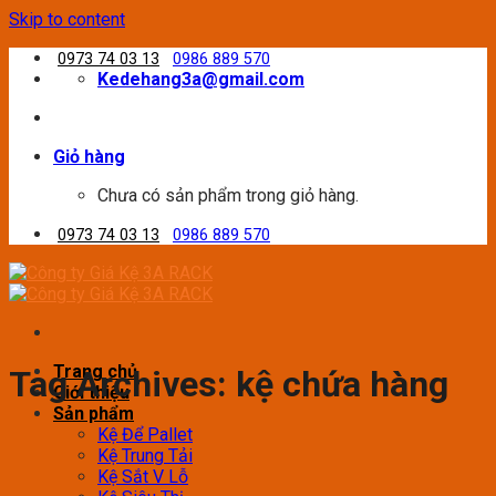
Skip to content
0973 74 03 13
0986 889 570
Kedehang3a@gmail.com
Giỏ hàng
Chưa có sản phẩm trong giỏ hàng.
0973 74 03 13
0986 889 570
Trang chủ
Tag Archives:
kệ chứa hàng
Giới thiệu
Sản phẩm
Kệ Để Pallet
Kệ Trung Tải
Kệ Sắt V Lỗ