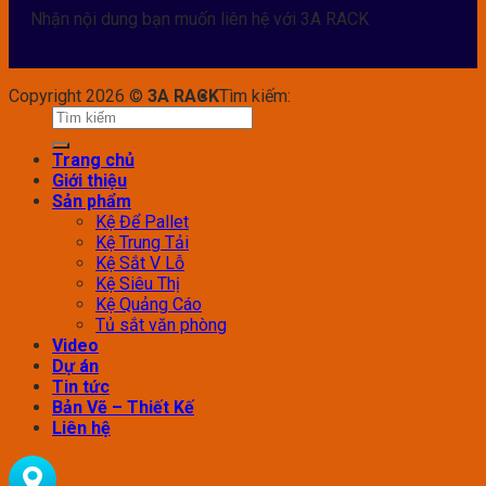
Nhận nội dung bạn muốn liên hệ với 3A RACK
Copyright 2026 ©
3A RACK
Tìm kiếm:
Trang chủ
Giới thiệu
Sản phẩm
Kệ Để Pallet
Kệ Trung Tải
Kệ Sắt V Lỗ
Kệ Siêu Thị
Kệ Quảng Cáo
Tủ sắt văn phòng
Video
Dự án
Tin tức
Bản Vẽ – Thiết Kế
Liên hệ