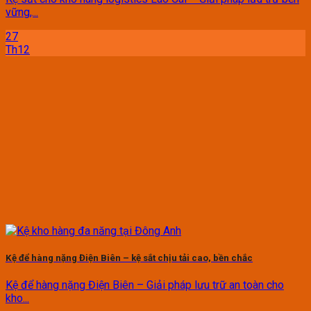
vững,...
27
Th12
Kệ để hàng nặng Điện Biên – kệ sắt chịu tải cao, bền chắc
Kệ để hàng nặng Điện Biên – Giải pháp lưu trữ an toàn cho
kho...