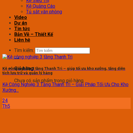
Kệ Siêu Thị
Kệ Quảng Cáo
Tủ sắt văn phòng
Video
Dự án
Tin tức
Bản Vẽ – Thiết Kế
Liên hệ
Tìm kiếm:
Giỏ hàng
Kệ công nghiệp 3 tầng Thanh Trì – giúp tối ưu kho xưởng, tăng diện
tích lưu trữ và quản lý hàng
Chưa có sản phẩm trong giỏ hàng.
Kệ Công Nghiệp 3 Tầng Thanh Trì – Giải Pháp Tối Ưu Cho Kho
Xưởng...
24
Th5