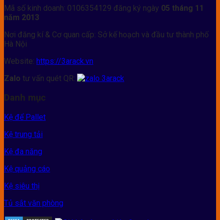
Mã số kinh doanh: 0106354129 đăng ký ngày
05 tháng 11
năm 2013
Nơi đăng kí & Cơ quan cấp: Sở kế hoạch và đầu tư thành phố
Hà Nội
Website:
https://3arack.vn
Zalo
tư vấn quét QR:
Danh mục
Kệ để Pallet
Kệ trung tải
Kệ đa năng
Kệ quảng cáo
Kệ siêu thị
Tủ sắt văn phòng