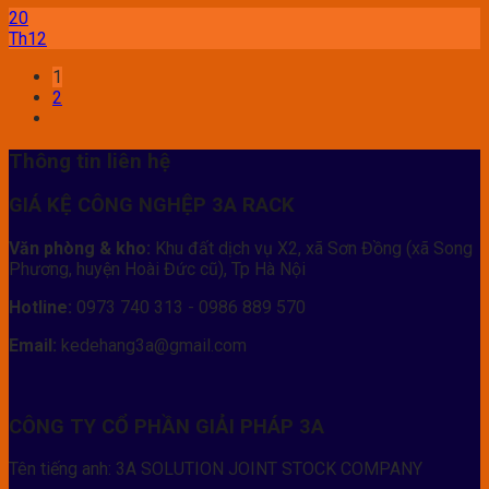
20
Th12
1
2
Thông tin liên hệ
GIÁ KỆ CÔNG NGHỆP 3A RACK
Văn phòng & kho:
Khu đất dịch vụ X2, xã Sơn Đồng (xã Song
Phương, huyện Hoài Đức cũ), Tp Hà Nội
Hotline:
0973 740 313 - 0986 889 570
Email:
kedehang3a@gmail.com
CÔNG TY CỔ PHẦN GIẢI PHÁP 3A
Tên tiếng anh: 3A SOLUTION JOINT STOCK COMPANY