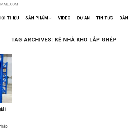
MAIL.COM
IỚI THIỆU
SẢN PHẨM
VIDEO
DỰ ÁN
TIN TỨC
BẢN
TAG ARCHIVES:
KỆ NHÀ KHO LẮP GHÉP
iải
 Pháp