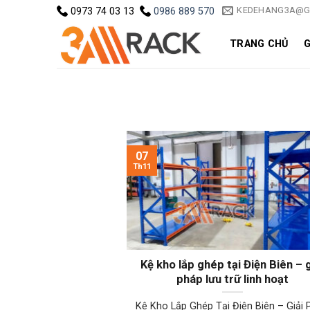
Skip
KEDEHANG3A@G
0973 74 03 13
0986 889 570
to
content
TRANG CHỦ
G
07
Th11
Kệ kho lắp ghép tại Điện Biên – g
pháp lưu trữ linh hoạt
Kệ Kho Lắp Ghép Tại Điện Biên – Giải