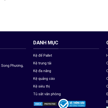
DANH MỤC
Kệ để Pallet
Kệ trung tải
C
ã Song Phương,
Kệ đa năng
C
Kệ quảng cáo
C
Kệ siêu thị
C
Tủ sắt văn phòng
Đ
B