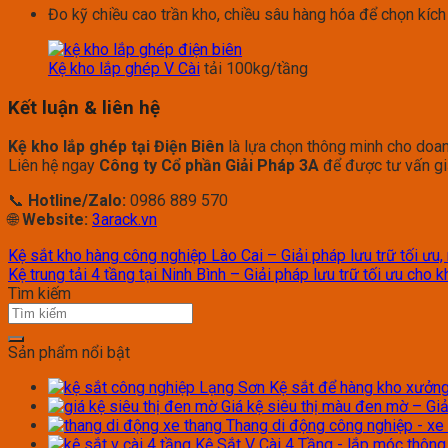
Đo kỹ chiều cao trần kho, chiều sâu hàng hóa để chọn kích
Kệ kho lắp ghép V Cài
tải 100kg/tầng
Kết luận & liên hệ
Kệ kho lắp ghép tại Điện Biên
là lựa chọn thông minh cho doa
Liên hệ ngay
Công ty Cổ phần Giải Pháp 3A
để được tư vấn giả
📞
Hotline/Zalo:
0986 889 570
🌐
Website:
3arack.vn
Kệ sắt kho hàng công nghiệp Lào Cai – Giải pháp lưu trữ tối ưu, 
Kệ trung tải 4 tầng tại Ninh Bình – Giải pháp lưu trữ tối ưu cho 
Tìm kiếm
Sản phẩm nổi bật
Kệ sắt để hàng kho xưởng 
Giá kệ siêu thị màu đen mờ – Giả
Thang di động công nghiệp - xe
Kệ Sắt V Cài 4 Tầng - lắp móc thôn