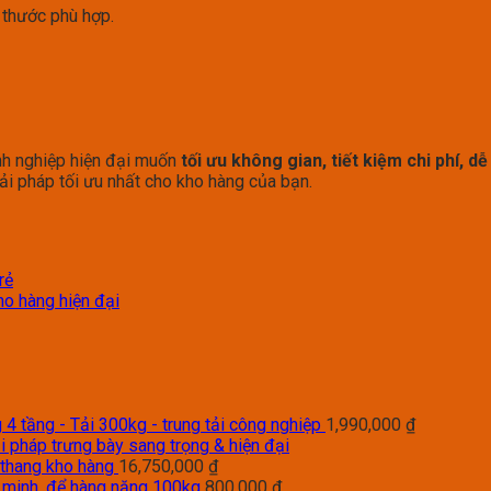
 thước phù hợp.
nh nghiệp hiện đại muốn
tối ưu không gian, tiết kiệm chi phí, d
i pháp tối ưu nhất cho kho hàng của bạn.
rẻ
kho hàng hiện đại
4 tầng - Tải 300kg - trung tải công nghiệp
1,990,000
₫
i pháp trưng bày sang trọng & hiện đại
 thang kho hàng
16,750,000
₫
g minh, để hàng nặng 100kg
800,000
₫