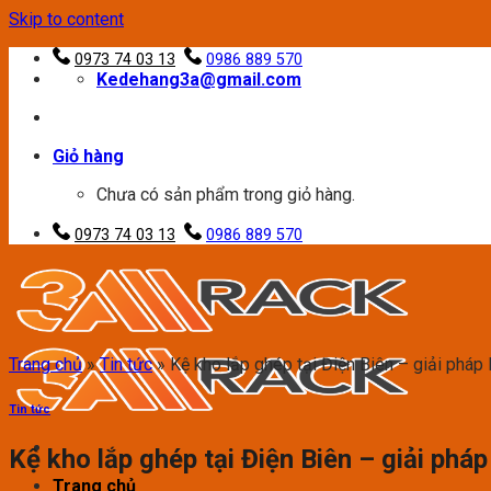
Skip to content
0973 74 03 13
0986 889 570
Kedehang3a@gmail.com
Giỏ hàng
Chưa có sản phẩm trong giỏ hàng.
0973 74 03 13
0986 889 570
Trang chủ
»
Tin tức
»
Kệ kho lắp ghép tại Điện Biên – giải pháp l
Tin tức
Kệ kho lắp ghép tại Điện Biên – giải pháp 
Trang chủ