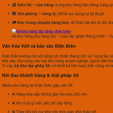
🏬
Siêu thị – cửa hàng:
trưng bày hàng tiêu dùng, hàng gi
🏢
Văn phòng – công ty:
để hồ sơ, dụng cụ kỹ thuật.
🚚
Kho trung chuyển hàng hóa:
dễ tháo lắp khi di dời đị
kệ kho hàng phụ tùng oto – Loại lắp ghép thông minh – Tu
Văn hóa Việt và bản sắc Điện Biên
Điện Biên không chỉ nổi tiếng với chiến thắng lịch sử “lừng lẫy
nhà sàn, chợ vùng cao hay kho hàng doanh nghiệp, người dân Đ
Vì vậy,
kệ kho lắp ghép 3A
với thiết kế linh hoạt, bền vững và 
Nỗi đau khách hàng & Giải pháp 3A
Nhiều kho hàng tại Điện Biên gặp vấn đề:
❌ Hàng hóa xếp chồng gây lộn xộn, khó tìm.
❌ Kệ cũ bị gỉ sét, yếu, dễ sập tầng.
❌ Thay đổi bố cục kho tốn thời gian, khó tháo dỡ.