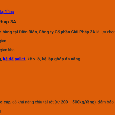
0kg/tầng
Pháp 3A
o hàng tại Điện Biên
,
Công ty Cổ phần Giải Pháp 3A
là lựa chọn
gian.
gian kho.
g,
kệ để pallet
, kệ v lỗ, kệ lắp ghép đa năng
.
ao cấp
, có khả năng chịu tải tốt (từ
200 – 500kg/tầng
), đảm bảo 
.