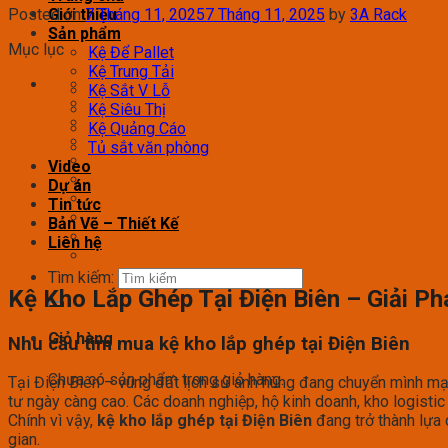
Posted on
7 Tháng 11, 2025
7 Tháng 11, 2025
by
3A Rack
Giới thiệu
Sản phẩm
Mục lục
Kệ Để Pallet
Kệ Trung Tải
Kệ Sắt V Lỗ
Kệ Siêu Thị
Kệ Quảng Cáo
Tủ sắt văn phòng
Video
Dự án
Tin tức
Bản Vẽ – Thiết Kế
Liên hệ
Tìm kiếm:
Kệ Kho Lắp Ghép Tại Điện Biên – Giải P
Giỏ hàng
Nhu cầu tìm mua kệ kho lắp ghép tại Điện Biên
Chưa có sản phẩm trong giỏ hàng.
Tại Điện Biên – vùng đất lịch sử anh hùng đang chuyển mình mạn
tư ngày càng cao. Các doanh nghiệp, hộ kinh doanh, kho logisti
Chính vì vậy,
kệ kho lắp ghép tại Điện Biên
đang trở thành lựa
gian.