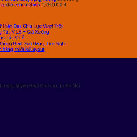
àng kho công nghiệp
1,760,000
₫
 Hiện Đại, Chịu Lực Vượt Trội
g Tải, V Lỗ – Giá Xưởng
ng Tải, V Lỗ
Không Gian Gọn Gàng, Tiện Nghi
hàng, thiết kế layout
hương, huyện Hoài Đức cũ), Tp Hà Nội