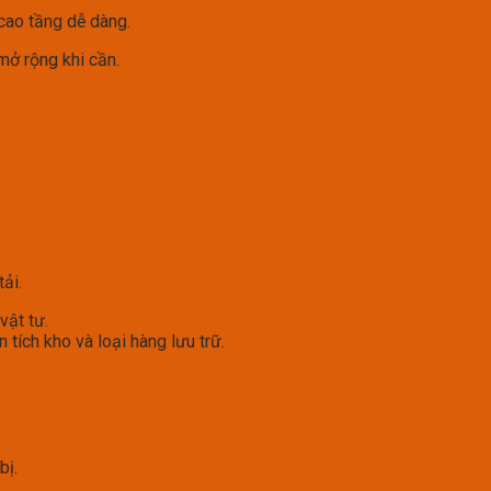
 cao tầng dễ dàng.
mở rộng khi cần.
ải.
vật tư.
ện tích kho và loại hàng lưu trữ.
bị.