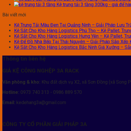
Kệ trung tải 3 tầng 300kg - giá để h
Bài viết mới
Kệ Trung Tải Màu Đen Tại Quảng Ninh – Giải Pháp Lưu Trữ
Kệ Sắt Cho Kho Hàng Logistics Phú Thọ – Kệ Pallet, Trun
Kệ Sắt Cho Kho Hàng Logistics Hưng Yên – Kệ Pallet, Tru
Kệ Để Đồ Nhà Bếp Tại Thái Nguyên – Giải Pháp Sắp Xếp 
Kệ Sắt Cho Kho Hàng Logistics Bắc Ninh Giá Xưởng – Sẵn 
Thông tin liên hệ
GIÁ KỆ CÔNG NGHỆP 3A RACK
Văn phòng & kho:
Khu đất dịch vụ X2, xã Sơn Đồng (xã Song P
Hotline:
0973 740 313 - 0986 889 570
Email:
kedehang3a@gmail.com
CÔNG TY CỔ PHẦN GIẢI PHÁP 3A