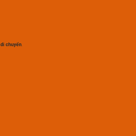
ễ di chuyển
.