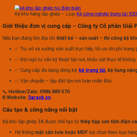
Kệ kho hàng lắp ghép – Loại
Kệ công nghiệp trung tải 30
Giới thiệu đơn vị cung cấp –
Công ty Cổ phần Giải 
Nếu bạn đang tìm địa chỉ
thiết kế – sản xuất – thi công kệ kh
✅ Trụ sở và xưởng sản xuất trực tiếp, tối ưu chi phí trung 
✅ Đội ngũ tư vấn kỹ thuật tận nơi, khảo sát thực tế không 
✅ Cung cấp đa dạng dòng kệ:
kệ trung tải
, kệ hạng nặn
✅ Vận chuyển – lắp đặt tận nơi toàn miền Bắc.
📞
Hotline/Zalo: 0986 889 570
🌐
Website:
3arack.vn
Cấu tạo & công năng nổi bật
Kệ kho lắp ghép 3A được chế tạo từ
thép hộp sơn tĩnh điện c
Hệ thống
mặt sàn tole hoặc MDF
tuỳ chọn theo loại hàng