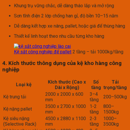
Khung trụ vững chắc, dễ dàng tháo lắp và mở rộng
Sơn tĩnh điện 2 lớp chống han gỉ, độ bền 10–15 năm
Dễ dàng kết hợp xe nâng, pallet, hoặc giá để thùng hàng
Thiết kế linh hoạt theo nhu cầu từng kho hàng
Kệ sắt công nghiệp để pallet
2 tầng – tải 1000kg/tầng
4. Kích thước thông dụng của kệ kho hàng công
nghiệp
Kích thước (Cao x
Số
Tải
Loại kệ
Dài x Rộng)
tầng
trọng/tầng
2000 x 2000 x 600
3–4
Kệ trung tải
200–500kg
mm
tầng
3500 x 2700 x 1000
1-2
800–
Kệ nặng pallet
mm
tầng
1500kg
Kệ siêu nặng
4500 x 2880 x 1100
2-3
1000–
(Selective Rack)
mm
tầng
3500kg