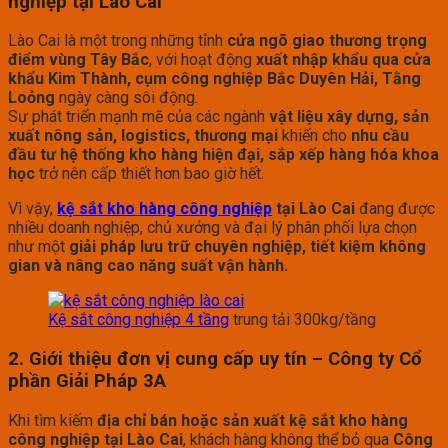
nghiệp tại Lào Cai
Lào Cai là một trong những tỉnh
cửa ngõ giao thương trọng
điểm vùng Tây Bắc
, với hoạt động
xuất nhập khẩu qua cửa
khẩu Kim Thành, cụm công nghiệp Bắc Duyên Hải, Tằng
Loỏng
ngày càng sôi động.
Sự phát triển mạnh mẽ của các ngành
vật liệu xây dựng, sản
xuất nông sản, logistics, thương mại
khiến cho
nhu cầu
đầu tư hệ thống kho hàng hiện đại, sắp xếp hàng hóa khoa
học
trở nên cấp thiết hơn bao giờ hết.
Vì vậy,
kệ sắt kho hàng công nghiệp
tại Lào Cai
đang được
nhiều doanh nghiệp, chủ xưởng và đại lý phân phối lựa chọn
như một
giải pháp lưu trữ chuyên nghiệp, tiết kiệm không
gian và nâng cao năng suất vận hành.
Kệ sắt công nghiệp 4 tầng
trung tải 300kg/tầng
2. Giới thiệu đơn vị cung cấp uy tín – Công ty Cổ
phần Giải Pháp 3A
Khi tìm kiếm
địa chỉ bán hoặc sản xuất kệ sắt kho hàng
công nghiệp tại Lào Cai
, khách hàng không thể bỏ qua
Công