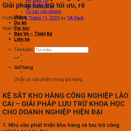
Kệ Siêu Thị
Giải pháp lưu trữ tối ưu, rẻ
Kệ Quảng Cáo
Tủ sắt văn phòng
Video
Posted on
6 Tháng 11, 2025
by
3A Rack
Dự án
Mục lục
Tin tức
Bản Vẽ – Thiết Kế
Liên hệ
Tìm kiếm:
Giỏ hàng
Chưa có sản phẩm trong giỏ hàng.
KỆ SẮT KHO HÀNG CÔNG NGHIỆP LÀO
CAI – GIẢI PHÁP LƯU TRỮ KHOA HỌC
CHO DOANH NGHIỆP HIỆN ĐẠI
1. Nhu cầu phát triển kho hàng và lưu trữ công