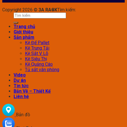
Copyright 2026 ©
3A RACK
Tìm kiếm:
Trang chủ
Giới thiệu
Sản phẩm
Kệ Để Pallet
Kệ Trung Tải
Kệ Sắt V Lỗ
Kệ Siêu Thị
Kệ Quảng Cáo
Tủ sắt văn phòng
Video
Dự án
Tin tức
Bản Vẽ – Thiết Kế
Liên hệ
Bản đồ