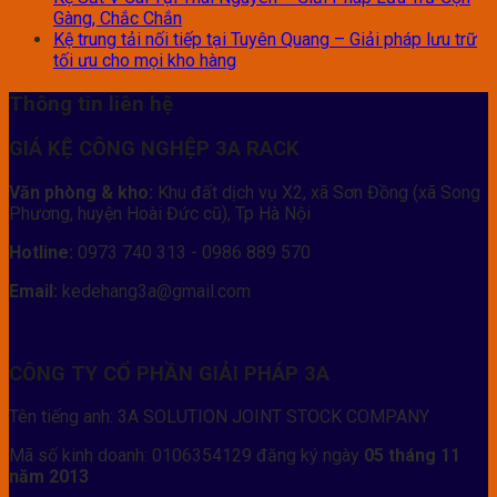
Gàng, Chắc Chắn
Kệ trung tải nối tiếp tại Tuyên Quang – Giải pháp lưu trữ
tối ưu cho mọi kho hàng
Thông tin liên hệ
GIÁ KỆ CÔNG NGHỆP 3A RACK
Văn phòng & kho:
Khu đất dịch vụ X2, xã Sơn Đồng (xã Song
Phương, huyện Hoài Đức cũ), Tp Hà Nội
Hotline:
0973 740 313 - 0986 889 570
Email:
kedehang3a@gmail.com
CÔNG TY CỔ PHẦN GIẢI PHÁP 3A
Tên tiếng anh: 3A SOLUTION JOINT STOCK COMPANY
Mã số kinh doanh: 0106354129 đăng ký ngày
05 tháng 11
năm 2013