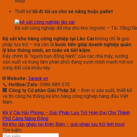
thuật
Thiết kế
lối đi tối ưu cho xe nâng hoặc pallet
Kệ sắt công nghiệp để nhẹ cho kho logistic – Tải 70kg/tầ
Kệ sắt kho hàng công nghiệp tại Lào Cai
không chỉ là giải
pháp lưu trữ – mà còn là
bước tiến giúp doanh nghiệp quản
lý kho thông minh, an toàn và tiết kiệm
.
Đây chính là “người bạn đồng hành” của các nhà máy, xưởng
sản xuất và trung tâm phân phối đang vươn mình mạnh mẽ nơi
vùng đất cửa khẩu này.
🌐
Website:
3arack.vn
📞
Hotline/Zalo:
0986 889 570
🏢
Công ty Cổ phần Giải Pháp 3A
– Đơn vị sản xuất, thiết kế
và thi công hệ thống kệ kho hàng công nghiệp hàng đầu Việt
Nam.
Kệ V Cài Hải Phòng – Giải Pháp Lưu Trữ Hiện Đại Cho Thành
Phố Cảng Năng Động
Kệ kho lắp ghép tại Điện Biên – giải pháp lưu trữ linh hoạt
Tìm kiếm