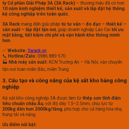
ty Cổ phần Giải Pháp 3A (3A Rack)
– thương hiệu đã có hơn
10 năm kinh nghiệm thiết kế, sản xuất và lắp đặt hệ thống
kệ công nghiệp trên toàn quốc
.
3A Rack
mang đến giải pháp
từ tư vấn – đo đạc – thiết kế –
sản xuất – lắp đặt tận nơi
, giúp doanh nghiệp Lào Cai
tối ưu
mặt bằng, tiết kiệm chi phí và vận hành kho thông minh
hơn.
✅
Website:
3arack.vn
📞
Hotline/Zalo:
0986 889 570
🏭
Nhà máy sản xuất:
KCN Trường An – Hà Nội, vận chuyển
tận nơi toàn miền Bắc, miền Trung
3. Cấu tạo và công năng của kệ sắt kho hàng công
nghiệp
Kệ sắt kho công nghiệp 3A được làm từ
thép sơn tĩnh điện
tiêu chuẩn châu Âu
, với độ dày 1.5–2.5mm, chịu lực từ
200kg đến hơn 2000kg/tầng
, phù hợp cho cả hàng hóa nhẹ,
trung tải và nặng.
Ưu điểm nổi bật: