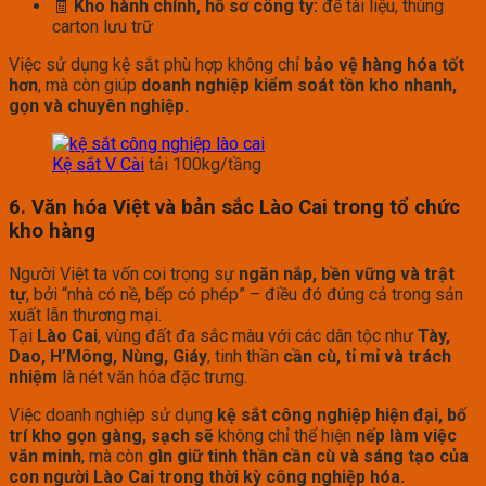
🧾
Kho hành chính, hồ sơ công ty:
để tài liệu, thùng
carton lưu trữ
Việc sử dụng kệ sắt phù hợp không chỉ
bảo vệ hàng hóa tốt
hơn
, mà còn giúp
doanh nghiệp kiểm soát tồn kho nhanh,
gọn và chuyên nghiệp.
Kệ sắt V Cài
tải 100kg/tầng
6. Văn hóa Việt và bản sắc Lào Cai trong tổ chức
kho hàng
Người Việt ta vốn coi trọng sự
ngăn nắp, bền vững và trật
tự
, bởi “nhà có nề, bếp có phép” – điều đó đúng cả trong sản
xuất lẫn thương mại.
Tại
Lào Cai
, vùng đất đa sắc màu với các dân tộc như
Tày,
Dao, H’Mông, Nùng, Giáy
, tinh thần
cần cù, tỉ mỉ và trách
nhiệm
là nét văn hóa đặc trưng.
Việc doanh nghiệp sử dụng
kệ sắt công nghiệp hiện đại, bố
trí kho gọn gàng, sạch sẽ
không chỉ thể hiện
nếp làm việc
văn minh
, mà còn
gìn giữ tinh thần cần cù và sáng tạo của
con người Lào Cai trong thời kỳ công nghiệp hóa.