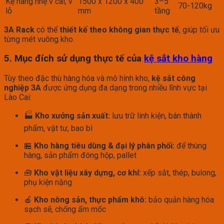
Kệ hàng nhẹ v cài, v
1500 x 1200 x 400
3–5
70-120kg
lỗ
mm
tầng
3A Rack
có thể
thiết kế theo không gian thực tế
, giúp tối ưu
từng mét vuông kho.
5. Mục đích sử dụng thực tế của
kệ sắt kho hàng
Tùy theo đặc thù hàng hóa và mô hình kho,
kệ sắt công
nghiệp 3A
được ứng dụng đa dạng trong nhiều lĩnh vực tại
Lào Cai:
🏭
Kho xưởng sản xuất:
lưu trữ linh kiện, bán thành
phẩm, vật tư, bao bì
🏪
Kho hàng tiêu dùng & đại lý phân phối:
để thùng
hàng, sản phẩm đóng hộp, pallet
🧰
Kho vật liệu xây dựng, cơ khí:
xếp sắt, thép, bulong,
phụ kiện nặng
🍎
Kho nông sản, thực phẩm khô:
bảo quản hàng hóa
sạch sẽ, chống ẩm mốc