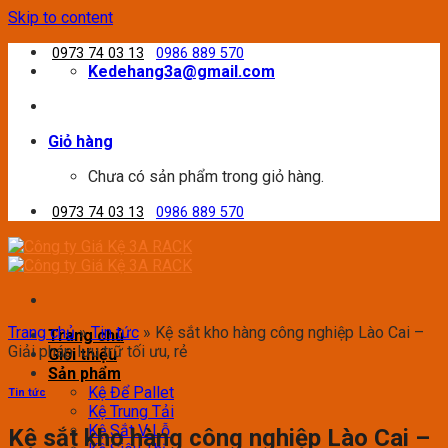
Skip to content
0973 74 03 13
0986 889 570
Kedehang3a@gmail.com
Giỏ hàng
Chưa có sản phẩm trong giỏ hàng.
0973 74 03 13
0986 889 570
Trang chủ
»
Tin tức
»
Kệ sắt kho hàng công nghiệp Lào Cai –
Trang chủ
Giải pháp lưu trữ tối ưu, rẻ
Giới thiệu
Sản phẩm
Kệ Để Pallet
Tin tức
Kệ Trung Tải
Kệ Sắt V Lỗ
Kệ sắt kho hàng công nghiệp Lào Cai –