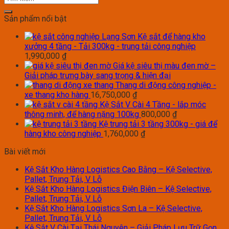
Sản phẩm nổi bật
Kệ sắt để hàng kho
xưởng 4 tầng - Tải 300kg - trung tải công nghiệp
1,990,000
₫
Giá kệ siêu thị màu đen mờ –
Giải pháp trưng bày sang trọng & hiện đại
Thang di động công nghiệp -
xe thang kho hàng
16,750,000
₫
Kệ Sắt V Cài 4 Tầng - lắp móc
thông minh, để hàng nặng 100kg
800,000
₫
Kệ trung tải 3 tầng 300kg - giá để
hàng kho công nghiệp
1,760,000
₫
Bài viết mới
Kệ Sắt Kho Hàng Logistics Cao Bằng – Kệ Selective,
Pallet, Trung Tải, V Lỗ
Kệ Sắt Kho Hàng Logistics Điện Biên – Kệ Selective,
Pallet, Trung Tải, V Lỗ
Kệ Sắt Kho Hàng Logistics Sơn La – Kệ Selective,
Pallet, Trung Tải, V Lỗ
Kệ Sắt V Cài Tại Thái Nguyên – Giải Pháp Lưu Trữ Gọn