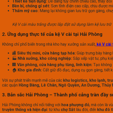
Thiết kế tiện dụng:
Dễ dàng tùy chỉnh chiều cao, thay đổi
Bền bỉ, chống gỉ sét:
Sơn tĩnh điện cao cấp, chịu được m
Thẩm mỹ cao:
Mang lại không gian lưu trữ gọn gàng, chu
Kệ V cài màu trắng được lắp đặt sử dụng làm kệ lưu trữ
2. Ứng dụng thực tế của kệ V cài tại Hải Phòng
Không chỉ phổ biến trong nhà kho hay xưởng sản xuất,
kệ V cài
🏬
Siêu thị mini, cửa hàng tạp hóa:
Giúp trưng bày hàng h
🏭
Nhà xưởng, kho công nghiệp:
Sắp xếp vật tư, phụ kiện
🏢
Văn phòng, cửa hàng phụ tùng, linh kiện:
Tạo không g
🏠
Kho gia đình:
Cất giữ đồ đạc, dụng cụ gọn gàng, tiết k
Với sự phát triển mạnh mẽ của các
khu logistics, kho lạnh, t
các quận
Hồng Bàng, Lê Chân, Ngô Quyền, An Dương, Thủy
3. Bản sắc Hải Phòng – Thành phố cảng tràn đầy 
Hải Phòng không chỉ nổi tiếng với
hoa phượng đỏ
, mà còn là v
truyền thống và hiện đại
: từ khu
chợ Sắt
lâu đời, đến
khu đô 