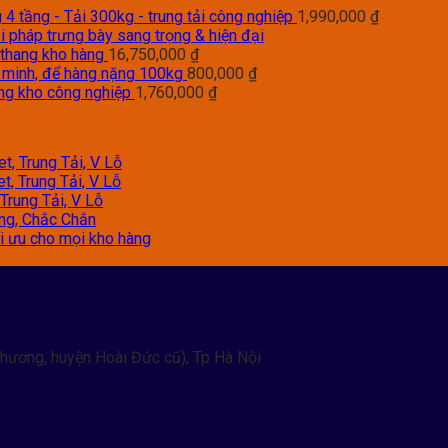
4 tầng - Tải 300kg - trung tải công nghiệp
1,990,000
₫
i pháp trưng bày sang trọng & hiện đại
 thang kho hàng
16,750,000
₫
g minh, để hàng nặng 100kg
800,000
₫
àng kho công nghiệp
1,760,000
₫
t, Trung Tải, V Lỗ
t, Trung Tải, V Lỗ
Trung Tải, V Lỗ
àng, Chắc Chắn
tối ưu cho mọi kho hàng
hương, huyện Hoài Đức cũ), Tp Hà Nội