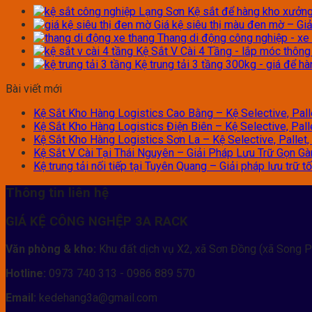
Kệ sắt để hàng kho xưởng 
Giá kệ siêu thị màu đen mờ – Giả
Thang di động công nghiệp - xe
Kệ Sắt V Cài 4 Tầng - lắp móc thôn
Kệ trung tải 3 tầng 300kg - giá để h
Bài viết mới
Kệ Sắt Kho Hàng Logistics Cao Bằng – Kệ Selective, Palle
Kệ Sắt Kho Hàng Logistics Điện Biên – Kệ Selective, Palle
Kệ Sắt Kho Hàng Logistics Sơn La – Kệ Selective, Pallet, 
Kệ Sắt V Cài Tại Thái Nguyên – Giải Pháp Lưu Trữ Gọn G
Kệ trung tải nối tiếp tại Tuyên Quang – Giải pháp lưu trữ 
Thông tin liên hệ
GIÁ KỆ CÔNG NGHỆP 3A RACK
Văn phòng & kho:
Khu đất dịch vụ X2, xã Sơn Đồng (xã Song P
Hotline:
0973 740 313 - 0986 889 570
Email:
kedehang3a@gmail.com