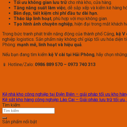
Tối ưu không gian lưu trữ
cho nhà kho, cửa hàng.
Tăng năng suất làm việc
, dễ sắp xếp và kiểm kê hàng hó
Bền đẹp, tiết kiệm chi phí đầu tư dài hạn.
Tháo lắp linh hoạt
, phù hợp với mọi không gian.
Tạo hình ảnh chuyên nghiệp
, hiện đại trong mắt khách h
Trong bức tranh phát triển năng động của thành phố Cảng,
kệ V 
nghiệp logistics. Sản phẩm này không chỉ giúp tối ưu hóa diện t
Phòng:
mạnh mẽ, linh hoạt và hiệu quả
.
Nếu bạn đang tìm kiếm
kệ V cài tại Hải Phòng
, hãy chọn những
📱 Hotline/Zalo:
0986 889 570 – 0973 740 313
Kệ nhà kho công nghiệp tại Điện Biên – giải pháp tối ưu kho hà
Kệ sắt kho hàng công nghiệp Lào Cai – Giải pháp lưu trữ tối ưu, 
Tìm kiếm
Sản phẩm nổi bật