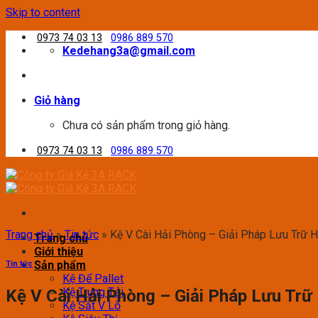
Skip to content
0973 74 03 13
0986 889 570
Kedehang3a@gmail.com
Giỏ hàng
Chưa có sản phẩm trong giỏ hàng.
0973 74 03 13
0986 889 570
Trang chủ
»
Tin tức
»
Kệ V Cài Hải Phòng – Giải Pháp Lưu Trữ
Trang chủ
Giới thiệu
Sản phẩm
Tin tức
Kệ Để Pallet
Kệ Trung Tải
Kệ V Cài Hải Phòng – Giải Pháp Lưu Tr
Kệ Sắt V Lỗ