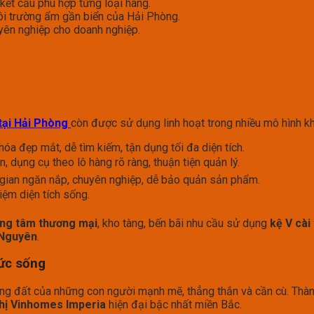
 kết cấu phù hợp từng loại hàng.
ôi trường ẩm gần biển của Hải Phòng.
yên nghiệp cho doanh nghiệp.
 tại Hải Phòng
còn được sử dụng linh hoạt trong nhiều mô hình k
óa đẹp mắt, dễ tìm kiếm, tận dụng tối đa diện tích.
, dụng cụ theo lô hàng rõ ràng, thuận tiện quản lý.
ian ngăn nắp, chuyên nghiệp, dễ bảo quản sản phẩm.
iệm diện tích sống.
rung tâm thương mại
, kho tàng, bến bãi nhu cầu sử dụng
kệ V cài
 Nguyên
.
sức sống
ùng đất của những con người mạnh mẽ, thẳng thắn và cần cù. Thành
thị Vinhomes Imperia
hiện đại bậc nhất miền Bắc.