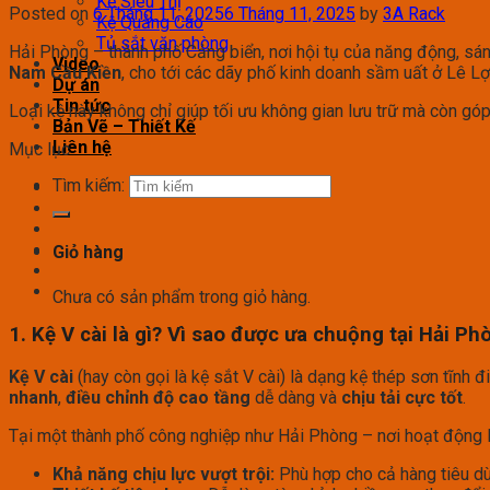
Kệ Siêu Thị
Posted on
6 Tháng 11, 2025
6 Tháng 11, 2025
by
3A Rack
Kệ Quảng Cáo
Tủ sắt văn phòng
Hải Phòng – thành phố Cảng biển, nơi hội tụ của năng động, sá
Video
Nam Cầu Kiền
, cho tới các dãy phố kinh doanh sầm uất ở Lê 
Dự án
Tin tức
Loại kệ này không chỉ giúp tối ưu không gian lưu trữ mà còn gó
Bản Vẽ – Thiết Kế
Liên hệ
Mục lục
Tìm kiếm:
Giỏ hàng
Chưa có sản phẩm trong giỏ hàng.
1. Kệ V cài là gì? Vì sao được ưa chuộng tại Hải Ph
Kệ V cài
(hay còn gọi là kệ sắt V cài) là dạng kệ thép sơn tĩnh đ
nhanh
,
điều chỉnh độ cao tầng
dễ dàng và
chịu tải cực tốt
.
Tại một thành phố công nghiệp như Hải Phòng – nơi hoạt động l
Khả năng chịu lực vượt trội:
Phù hợp cho cả hàng tiêu dùn