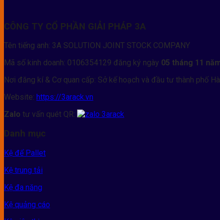
CÔNG TY CỔ PHẦN GIẢI PHÁP 3A
Tên tiếng anh: 3A SOLUTION JOINT STOCK COMPANY
Mã số kinh doanh: 0106354129 đăng ký ngày
05 tháng 11 nă
Nơi đăng kí & Cơ quan cấp: Sở kế hoạch và đầu tư thành phố Hà
Website:
https://3arack.vn
Zalo
tư vấn quét QR:
Danh mục
Kệ để Pallet
Kệ trung tải
Kệ đa năng
Kệ quảng cáo