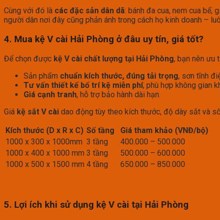
Cùng với đó là
các đặc sản dân dã
: bánh đa cua, nem cua bể, 
người dân nơi đây cũng phản ánh trong cách họ kinh doanh – lu
4. Mua kệ V cài Hải Phòng ở đâu uy tín, giá tốt?
Để chọn được
kệ V cài chất lượng tại Hải Phòng
, bạn nên ưu 
Sản phẩm
chuẩn kích thước, đúng tải trọng
, sơn tĩnh đ
Tư vấn thiết kế bố trí kệ miễn phí
, phù hợp không gian k
Giá cạnh tranh
, hỗ trợ bảo hành dài hạn.
Giá
kệ sắt V cài
dao động tùy theo kích thước, độ dày sắt và số
Kích thước (D x R x C)
Số tầng
Giá tham khảo (VNĐ/bộ)
1000 x 300 x 1000mm
3 tầng
400.000 – 500.000
1000 x 400 x 1000 mm
3 tầng
500.000 – 600.000
1000 x 500 x 1500 mm
4 tầng
650.000 – 850.000
5. Lợi ích khi sử dụng kệ V cài tại Hải Phòng