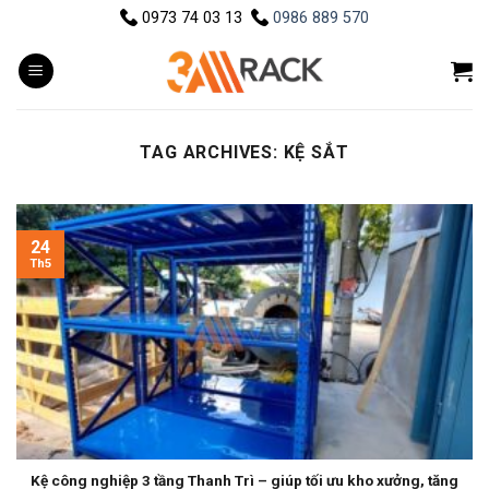
Skip
0973 74 03 13
0986 889 570
to
content
TAG ARCHIVES:
KỆ SẮT
24
Th5
Kệ công nghiệp 3 tầng Thanh Trì – giúp tối ưu kho xưởng, tăng