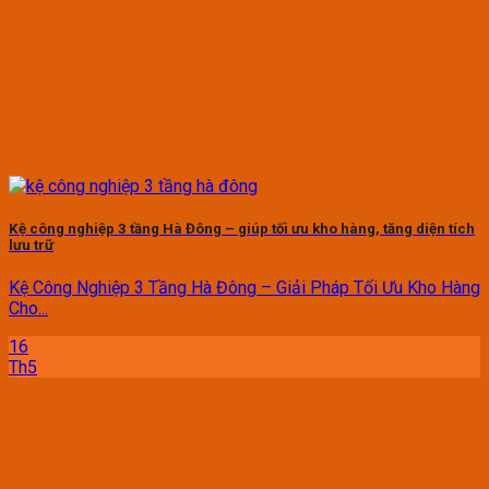
Kệ công nghiệp 3 tầng Hà Đông – giúp tối ưu kho hàng, tăng diện tích
lưu trữ
Kệ Công Nghiệp 3 Tầng Hà Đông – Giải Pháp Tối Ưu Kho Hàng
Cho...
16
Th5