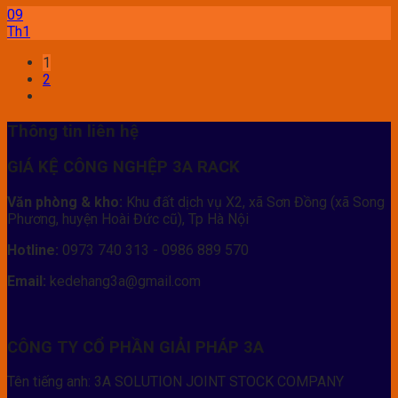
09
Th1
1
2
Thông tin liên hệ
GIÁ KỆ CÔNG NGHỆP 3A RACK
Văn phòng & kho:
Khu đất dịch vụ X2, xã Sơn Đồng (xã Song
Phương, huyện Hoài Đức cũ), Tp Hà Nội
Hotline:
0973 740 313 - 0986 889 570
Email:
kedehang3a@gmail.com
CÔNG TY CỔ PHẦN GIẢI PHÁP 3A
Tên tiếng anh: 3A SOLUTION JOINT STOCK COMPANY