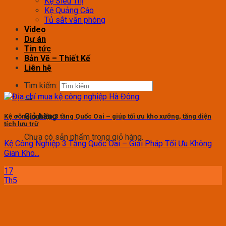
Kệ Siêu Thị
Kệ Quảng Cáo
Tủ sắt văn phòng
Video
Dự án
Tin tức
Bản Vẽ – Thiết Kế
Liên hệ
Tìm kiếm:
Giỏ hàng
Kệ công nghiệp 3 tầng Quốc Oai – giúp tối ưu kho xưởng, tăng diện
tích lưu trữ
Chưa có sản phẩm trong giỏ hàng.
Kệ Công Nghiệp 3 Tầng Quốc Oai – Giải Pháp Tối Ưu Không
Gian Kho...
17
Th5