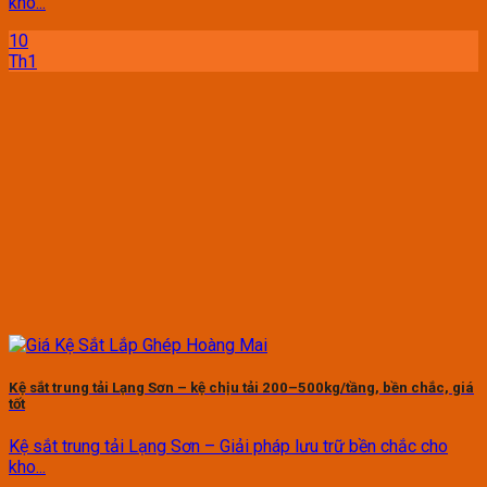
kho...
10
Th1
Kệ sắt trung tải Lạng Sơn – kệ chịu tải 200–500kg/tầng, bền chắc, giá
tốt
Kệ sắt trung tải Lạng Sơn – Giải pháp lưu trữ bền chắc cho
kho...