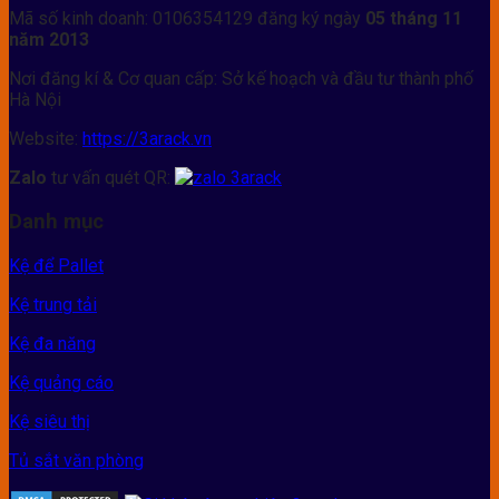
Mã số kinh doanh: 0106354129 đăng ký ngày
05 tháng 11
năm 2013
Nơi đăng kí & Cơ quan cấp: Sở kế hoạch và đầu tư thành phố
Hà Nội
Website:
https://3arack.vn
Zalo
tư vấn quét QR:
Danh mục
Kệ để Pallet
Kệ trung tải
Kệ đa năng
Kệ quảng cáo
Kệ siêu thị
Tủ sắt văn phòng