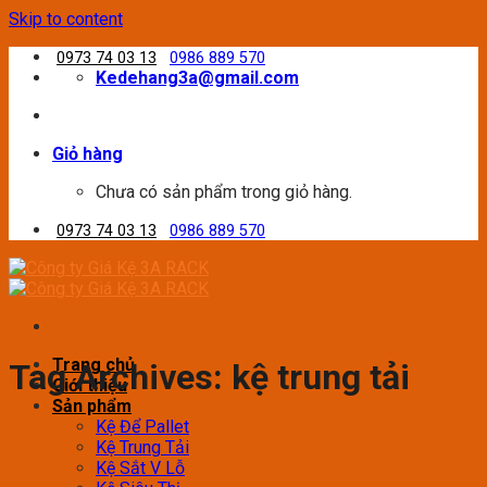
Skip to content
0973 74 03 13
0986 889 570
Kedehang3a@gmail.com
Giỏ hàng
Chưa có sản phẩm trong giỏ hàng.
0973 74 03 13
0986 889 570
Trang chủ
Tag Archives:
kệ trung tải
Giới thiệu
Sản phẩm
Kệ Để Pallet
Kệ Trung Tải
Kệ Sắt V Lỗ