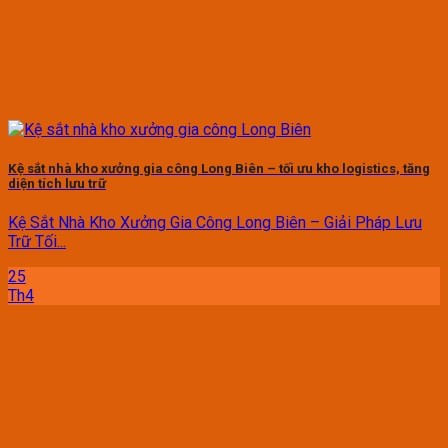
Kệ sắt nhà kho xưởng gia công Long Biên – tối ưu kho logistics, tăng
diện tích lưu trữ
Kệ Sắt Nhà Kho Xưởng Gia Công Long Biên – Giải Pháp Lưu
Trữ Tối...
25
Th4