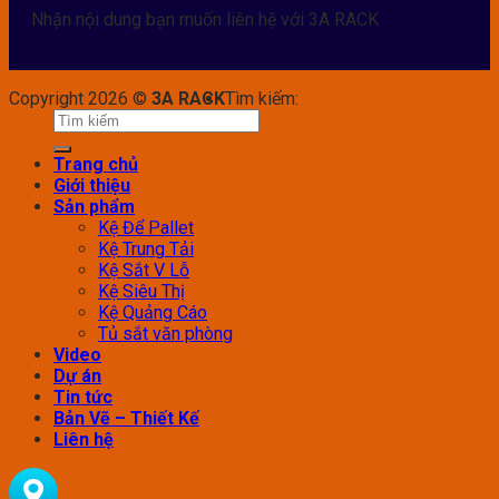
Nhận nội dung bạn muốn liên hệ với 3A RACK
Copyright 2026 ©
3A RACK
Tìm kiếm:
Trang chủ
Giới thiệu
Sản phẩm
Kệ Để Pallet
Kệ Trung Tải
Kệ Sắt V Lỗ
Kệ Siêu Thị
Kệ Quảng Cáo
Tủ sắt văn phòng
Video
Dự án
Tin tức
Bản Vẽ – Thiết Kế
Liên hệ