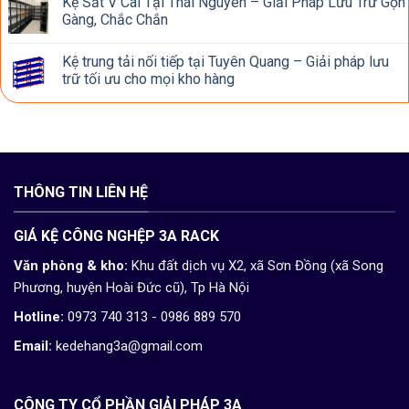
Kệ Sắt V Cài Tại Thái Nguyên – Giải Pháp Lưu Trữ Gọn
Gàng, Chắc Chắn
Kệ trung tải nối tiếp tại Tuyên Quang – Giải pháp lưu
trữ tối ưu cho mọi kho hàng
THÔNG TIN LIÊN HỆ
GIÁ KỆ CÔNG NGHỆP 3A RACK
Văn phòng & kho:
Khu đất dịch vụ X2, xã Sơn Đồng (xã Song
Phương, huyện Hoài Đức cũ), Tp Hà Nội
Hotline:
0973 740 313 - 0986 889 570
Email:
kedehang3a@gmail.com
CÔNG TY CỔ PHẦN GIẢI PHÁP 3A