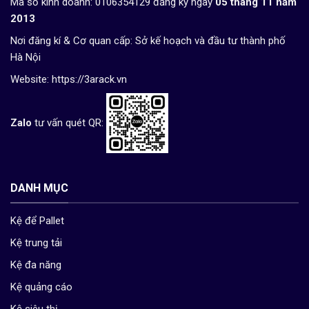
Mã số kinh doanh: 0106354129 đăng ký ngày
05 tháng 11 năm
2013
Nơi đăng kí & Cơ quan cấp: Sở kế hoạch và đầu tư thành phố
Hà Nội
Website:
https://3arack.vn
Zalo
tư vấn quét QR:
DANH MỤC
Kệ để Pallet
Kệ trung tải
Kệ đa năng
Kệ quảng cáo
Kệ siêu thị