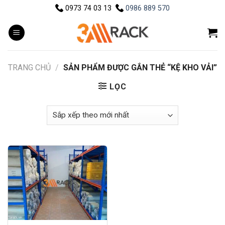
Skip
0973 74 03 13
0986 889 570
to
content
TRANG CHỦ
/
SẢN PHẨM ĐƯỢC GẮN THẺ “KỆ KHO VẢI”
LỌC