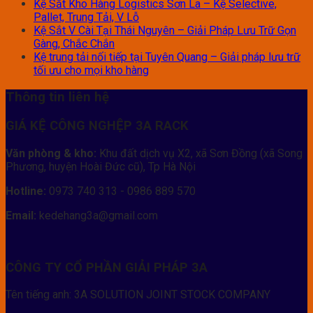
Kệ Sắt Kho Hàng Logistics Sơn La – Kệ Selective,
Pallet, Trung Tải, V Lỗ
Kệ Sắt V Cài Tại Thái Nguyên – Giải Pháp Lưu Trữ Gọn
Gàng, Chắc Chắn
Kệ trung tải nối tiếp tại Tuyên Quang – Giải pháp lưu trữ
tối ưu cho mọi kho hàng
Thông tin liên hệ
GIÁ KỆ CÔNG NGHỆP 3A RACK
Văn phòng & kho:
Khu đất dịch vụ X2, xã Sơn Đồng (xã Song
Phương, huyện Hoài Đức cũ), Tp Hà Nội
Hotline:
0973 740 313 - 0986 889 570
Email:
kedehang3a@gmail.com
CÔNG TY CỔ PHẦN GIẢI PHÁP 3A
Tên tiếng anh: 3A SOLUTION JOINT STOCK COMPANY