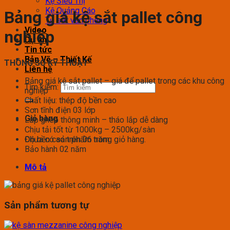
Kệ Siêu Thị
Kệ Quảng Cáo
Bảng giá kệ sắt pallet công
Tủ sắt văn phòng
Video
nghiệp
Dự án
Tin tức
Bản Vẽ – Thiết Kế
THÔNG SỐ KỸ THUẬT
Liên hệ
Bảng giá kệ sắt pallet – giá để pallet trong các khu công
Tìm kiếm:
nghiệp
Chất liệu: thép độ bền cao
Sơn tĩnh điện 03 lớp
Giỏ hàng
Lắp ghép thông minh – tháo lắp dễ dàng
Chịu tải tốt từ 1000kg – 2500kg/sàn
Chưa có sản phẩm trong giỏ hàng.
Độ bền cao trên 06 năm
Bảo hành 02 năm
Mô tả
Sản phẩm tương tự