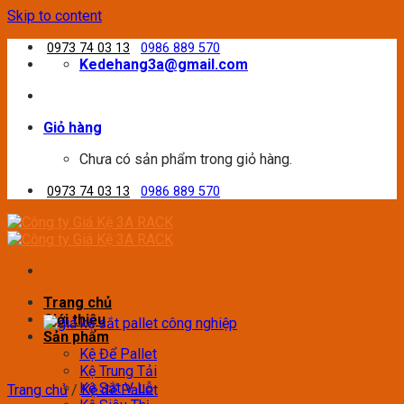
Skip to content
0973 74 03 13
0986 889 570
Kedehang3a@gmail.com
Giỏ hàng
Chưa có sản phẩm trong giỏ hàng.
0973 74 03 13
0986 889 570
Trang chủ
Giới thiệu
Sản phẩm
Kệ Để Pallet
Kệ Trung Tải
Kệ Sắt V Lỗ
Trang chủ
/
Kệ để Pallet