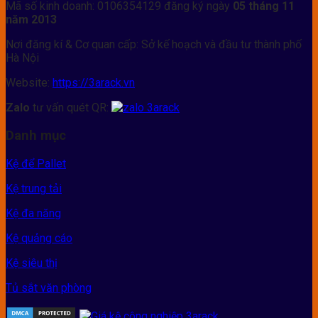
Mã số kinh doanh: 0106354129 đăng ký ngày
05 tháng 11
năm 2013
Nơi đăng kí & Cơ quan cấp: Sở kế hoạch và đầu tư thành phố
Hà Nội
Website:
https://3arack.vn
Zalo
tư vấn quét QR:
Danh mục
Kệ để Pallet
Kệ trung tải
Kệ đa năng
Kệ quảng cáo
Kệ siêu thị
Tủ sắt văn phòng