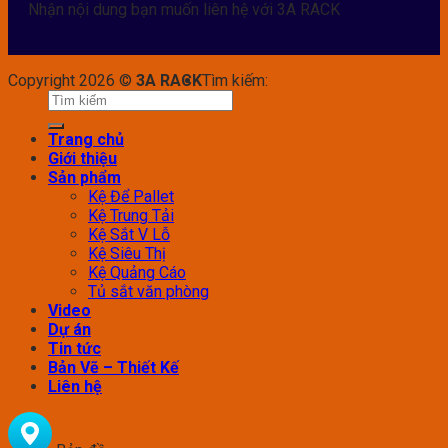
Nhận nội dung bạn muốn liên hệ với 3A RACK
Copyright 2026 ©
3A RACK
Tìm kiếm:
Trang chủ
Giới thiệu
Sản phẩm
Kệ Để Pallet
Kệ Trung Tải
Kệ Sắt V Lỗ
Kệ Siêu Thị
Kệ Quảng Cáo
Tủ sắt văn phòng
Video
Dự án
Tin tức
Bản Vẽ – Thiết Kế
Liên hệ