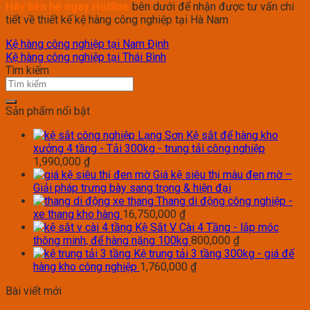
Hãy liên hệ ngay Hotline
bên dưới để nhận được tư vấn chi
tiết về thiết kế kệ hàng công nghiệp tại Hà Nam
Kệ hàng công nghiệp tại Nam Định
Kệ hàng công nghiệp tại Thái Bình
Tìm kiếm
Sản phẩm nổi bật
Kệ sắt để hàng kho
xưởng 4 tầng - Tải 300kg - trung tải công nghiệp
1,990,000
₫
Giá kệ siêu thị màu đen mờ –
Giải pháp trưng bày sang trọng & hiện đại
Thang di động công nghiệp -
xe thang kho hàng
16,750,000
₫
Kệ Sắt V Cài 4 Tầng - lắp móc
thông minh, để hàng nặng 100kg
800,000
₫
Kệ trung tải 3 tầng 300kg - giá để
hàng kho công nghiệp
1,760,000
₫
Bài viết mới