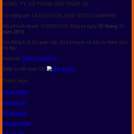
CÔNG TY CỔ PHẦN GIẢI PHÁP 3A
Tên tiếng anh: 3A SOLUTION JOINT STOCK COMPANY
Mã số kinh doanh: 0106354129 đăng ký ngày
05 tháng 11
năm 2013
Nơi đăng kí & Cơ quan cấp: Sở kế hoạch và đầu tư thành phố
Hà Nội
Website:
https://3arack.vn
Zalo
tư vấn quét QR:
Danh mục
Kệ để Pallet
Kệ trung tải
Kệ đa năng
Kệ quảng cáo