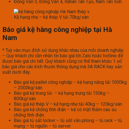
Đồng Văn 3, Đồng Văn 4, Itahan Tân Tạo, Nam Tân Sơn
Kệ hạng nhẹ – kệ thép V tải 70kg/sàn
Báo giá kệ hàng công nghiệp tại Hà
Nam
* Tuỳ vào mục đích sử dụng khác nhau của mỗi doanh nghiệp
– Quý khách chỉ cần nhắn tin báo giá tới Zalo hoặc hotline để
được báo giá chi tiết. Quý khách cũng có thể tham khảo 1 số
báo giá cho các kích thước thông dụng mà 3A RACK hay sản
xuất dưới đây.
Báo giá kệ pallet công nghiệp – kệ hạng nặng tải 1000kg
– 2000kg/sàn
Báo giá kệ trung tải – kệ hạng trung tải 150kg –
800kg/sàn
Báo giá kệ thép V – kệ hạng nhẹ tải 40kg – 120kg/sàn
Báo giá kệ chống tĩnh điện – kệ có mặt thảm cao su
chống tĩnh điện
Báo giá tủ sắt locker – tủ sắt văn phòng – tủ rack – tủ
mạng – tủ nguồn – tủ server