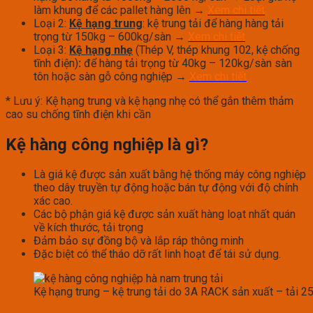
làm khung để các pallet hàng lên →
Xem chi tiết
Loại 2:
Kệ hạng trung
: kệ trung tải để hàng hàng tải
trọng từ 150kg – 600kg/sàn →
Xem chi tiết
Loại 3:
Kệ hạng nhẹ
(Thép V, thép khung 102, kệ chống
tĩnh điện)
:
để hàng tải trọng từ 40kg – 120kg/sàn sàn
tôn hoặc sàn gỗ công nghiệp →
Xem chi tiết
* Lưu ý: Kệ hạng trung và kệ hạng nhẹ có thể gắn thêm thảm
cao su chống tĩnh điện khi cần
Kệ hàng công nghiệp là gì?
Là giá kệ được sản xuất bằng hệ thống máy công nghiệp
theo dây truyền tự động hoặc bán tự động với độ chính
xác cao.
Các bộ phận giá kệ được sản xuất hàng loạt nhất quán
về kích thước, tải trọng
Đảm bảo sự đồng bộ và lắp ráp thông minh
Đặc biệt có thể tháo dỡ rất linh hoạt để tái sử dụng.
Kệ hạng trung – kệ trung tải do 3A RACK sản xuất – tải 