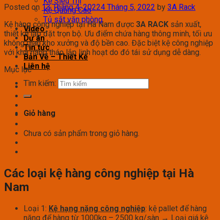
Kệ Siêu Thị
Posted on
13 Tháng 4, 2022
4 Tháng 5, 2022
by
3A Rack
Kệ Quảng Cáo
Tủ sắt văn phòng
Kệ hàng công nghiệp tại Hà Nam được
3A RACK
sản xuất,
Video
thiết kế lắp đặt trọn bộ. Ưu điểm chứa hàng thông minh, tối ưu
Dự án
không gian kho xưởng và độ bền cao. Đặc biệt kệ công nghiệp
Tin tức
với khả năng tháo lắp linh hoạt do đó tái sử dụng dễ dàng.
Bản Vẽ – Thiết Kế
Liên hệ
Mục lục
Tìm kiếm:
Giỏ hàng
Chưa có sản phẩm trong giỏ hàng.
Các loại kệ hàng công nghiệp tại Hà
Nam
Loại 1:
Kệ hạng nặng công nghiệp
: kệ pallet để hàng
nặng để hàng từ 1000kg – 2500 kg/sàn → Loại giá kệ