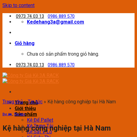
Skip to content
0973 74 03 13
0986 889 570
Kedehang3a@gmail.com
Giỏ hàng
Chưa có sản phẩm trong giỏ hàng.
0973 74 03 13
0986 889 570
Trang chủ
»
Tin tức
»
Kệ hàng công nghiệp tại Hà Nam
Trang chủ
Giới thiệu
Sản phẩm
Dự án
,
Tin tức
Kệ Để Pallet
Kệ Trung Tải
Kệ hàng công nghiệp tại Hà Nam
Kệ Sắt V Lỗ