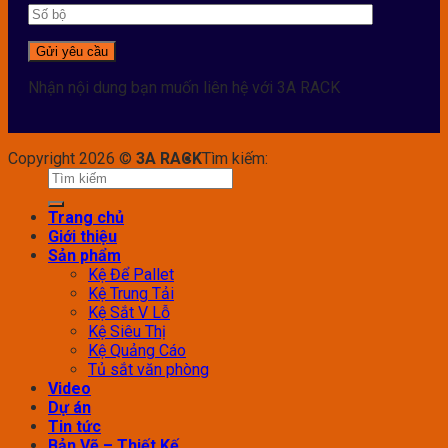
Nhận nội dung bạn muốn liên hệ với 3A RACK
Copyright 2026 ©
3A RACK
Tìm kiếm:
Trang chủ
Giới thiệu
Sản phẩm
Kệ Để Pallet
Kệ Trung Tải
Kệ Sắt V Lỗ
Kệ Siêu Thị
Kệ Quảng Cáo
Tủ sắt văn phòng
Video
Dự án
Tin tức
Bản Vẽ – Thiết Kế