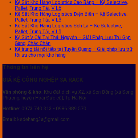
Kệ Sắt Kho Hàng Logistics Cao Bằng – Kệ Selective,
Pallet, Trung Tải, V Lỗ
Kệ Sắt Kho Hàng Logistics Điện Biên – Kệ Selective,
Pallet, Trung Tải, V Lỗ
Kệ Sắt Kho Hàng Logistics Sơn La – Kệ Selective,
Pallet, Trung Tải, V Lỗ
Kệ Sắt V Cài Tại Thái Nguyên – Giải Pháp Lưu Trữ Gọn
Gàng, Chắc Chắn
Kệ trung tải nối tiếp tại Tuyên Quang – Giải pháp lưu trữ
tối ưu cho mọi kho hàng
Thông tin liên hệ
GIÁ KỆ CÔNG NGHỆP 3A RACK
Văn phòng & kho:
Khu đất dịch vụ X2, xã Sơn Đồng (xã Song
Phương, huyện Hoài Đức cũ), Tp Hà Nội
Hotline:
0973 740 313 - 0986 889 570
Email:
kedehang3a@gmail.com