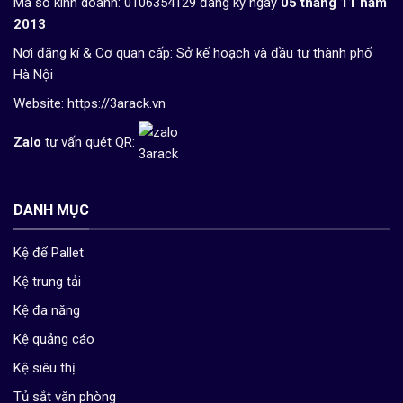
Mã số kinh doanh: 0106354129 đăng ký ngày
05 tháng 11 năm
2013
Nơi đăng kí & Cơ quan cấp: Sở kế hoạch và đầu tư thành phố
Hà Nội
Website:
https://3arack.vn
Zalo
tư vấn quét QR:
DANH MỤC
Kệ để Pallet
Kệ trung tải
Kệ đa năng
Kệ quảng cáo
Kệ siêu thị
Tủ sắt văn phòng