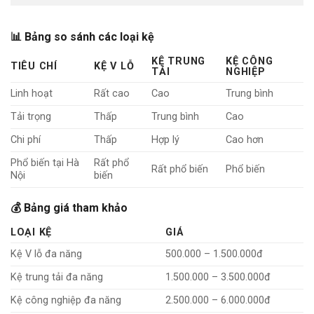
📊 Bảng so sánh các loại kệ
KỆ TRUNG
KỆ CÔNG
TIÊU CHÍ
KỆ V LỖ
TẢI
NGHIỆP
Linh hoạt
Rất cao
Cao
Trung bình
Tải trọng
Thấp
Trung bình
Cao
Chi phí
Thấp
Hợp lý
Cao hơn
Phổ biến tại Hà
Rất phổ
Rất phổ biến
Phổ biến
Nội
biến
💰 Bảng giá tham khảo
LOẠI KỆ
GIÁ
Kệ V lỗ đa năng
500.000 – 1.500.000đ
Kệ trung tải đa năng
1.500.000 – 3.500.000đ
Kệ công nghiệp đa năng
2.500.000 – 6.000.000đ