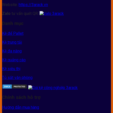
Website:
https://3arack.vn
Zalo
tư vấn quét QR:
Danh mục
Kệ để Pallet
Kệ trung tải
Kệ đa năng
Kệ quảng cáo
Kệ siêu thị
Tủ sắt văn phòng
Chính sách hỗ trợ
Hướng dẫn mua hàng