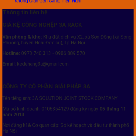
Không Gian Gọn Gàng, Tiện Nghi
Thông tin liên hệ
GIÁ KỆ CÔNG NGHỆP 3A RACK
Văn phòng & kho:
Khu đất dịch vụ X2, xã Sơn Đồng (xã Song
Phương, huyện Hoài Đức cũ), Tp Hà Nội
Hotline:
0973 740 313 - 0986 889 570
Email:
kedehang3a@gmail.com
CÔNG TY CỔ PHẦN GIẢI PHÁP 3A
Tên tiếng anh: 3A SOLUTION JOINT STOCK COMPANY
Mã số kinh doanh: 0106354129 đăng ký ngày
05 tháng 11
năm 2013
Nơi đăng kí & Cơ quan cấp: Sở kế hoạch và đầu tư thành phố
Hà Nội