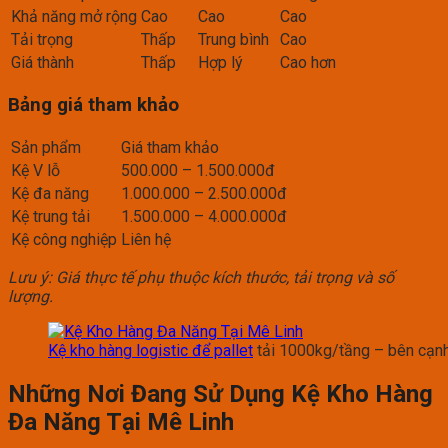
Khả năng mở rộng
Cao
Cao
Cao
Tải trọng
Thấp
Trung bình
Cao
Giá thành
Thấp
Hợp lý
Cao hơn
Bảng giá tham khảo
Sản phẩm
Giá tham khảo
Kệ V lỗ
500.000 – 1.500.000đ
Kệ đa năng
1.000.000 – 2.500.000đ
Kệ trung tải
1.500.000 – 4.000.000đ
Kệ công nghiệp
Liên hệ
Lưu ý: Giá thực tế phụ thuộc kích thước, tải trọng và số
lượng.
Kệ kho hàng logistic để pallet
tải 1000kg/tầng – bên cạnh 
Những Nơi Đang Sử Dụng Kệ Kho Hàng
Đa Năng Tại Mê Linh