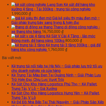
Kệ sắt để hàng kho
xưởng 4 tầng - Tải 300kg - trung tải công nghiệp
1,990,000
₫
Giá kệ siêu thị màu đen mờ –
Giải pháp trưng bày sang trọng & hiện đại
Thang di động công nghiệp -
xe thang kho hàng
16,750,000
₫
Kệ Sắt V Cài 4 Tầng - lắp móc
thông minh, để hàng nặng 100kg
800,000
₫
Kệ trung tải 3 tầng 300kg - giá để
hàng kho công nghiệp
1,760,000
₫
Bài viết mới
Kệ trung tải nối tiếp tại Hà Nội – Giải pháp lưu trữ tối ưu
cho doanh nghiệp và cửa hàng
Kệ Trung Tải Màu Đen Tại Quảng Ninh – Giải Pháp Lưu
Trữ Hiện Đại, Chịu Lực Vượt Trội
Kệ Sắt Cho Kho Hàng Logistics Phú Thọ – Kệ Pallet,
Trung Tải, V Lỗ – Giá Xưởng
Kệ Sắt Cho Kho Hàng Logistics Hưng Yên – Kệ Pallet,
Trung Tải, V Lỗ
Kệ Để Đồ Nhà Bếp Tại Thái Nguyên – Giải Pháp Sắp Xếp