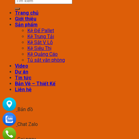
Trang chủ
Giới thiệu
Sản phẩm
Kệ Để Pallet
Kệ Trung Tải
Kệ Sắt V Lỗ
Kệ Siêu Thị
Kệ Quảng Cáo
Tủ sắt văn phòng
Video
Dự án
Tin tức
Bản Vẽ – Thiết Kế
Liên hệ
Bản đồ
Chat Zalo