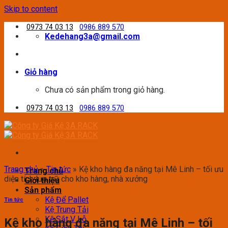
Skip to content
0973 74 03 13
0986 889 570
Kedehang3a@gmail.com
Giỏ hàng
Chưa có sản phẩm trong giỏ hàng.
0973 74 03 13
0986 889 570
Trang chủ
»
Tin tức
»
Kệ kho hàng đa năng tại Mê Linh – tối ưu
Trang chủ
diện tích lưu trữ cho kho hàng, nhà xưởng
Giới thiệu
Sản phẩm
Kệ Để Pallet
Tin tức
Kệ Trung Tải
Kệ Sắt V Lỗ
Kệ kho hàng đa năng tại Mê Linh – tối