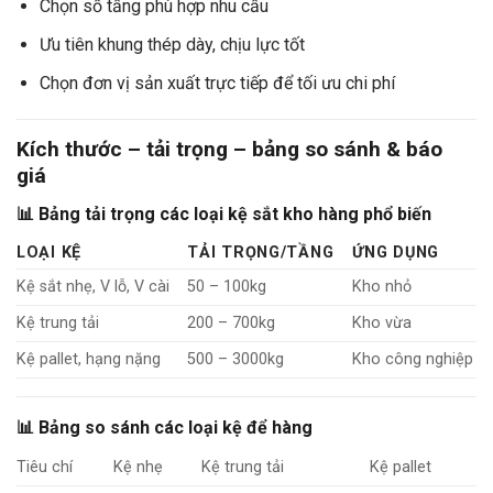
Chọn số tầng phù hợp nhu cầu
Ưu tiên khung thép dày, chịu lực tốt
Chọn đơn vị sản xuất trực tiếp để tối ưu chi phí
Kích thước – tải trọng – bảng so sánh & báo
giá
📊 Bảng tải trọng các loại kệ sắt kho hàng phổ biến
LOẠI KỆ
TẢI TRỌNG/TẦNG
ỨNG DỤNG
Kệ sắt nhẹ, V lỗ, V cài
50 – 100kg
Kho nhỏ
Kệ trung tải
200 – 700kg
Kho vừa
Kệ pallet, hạng nặng
500 – 3000kg
Kho công nghiệp
📊 Bảng so sánh các loại kệ để hàng
Tiêu chí
Kệ nhẹ
Kệ trung tải
Kệ pallet