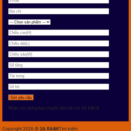
Nhận nội dung bạn muốn liên hệ với 3A RACK
Copyright 2026 ©
3A RACK
Tìm kiếm: