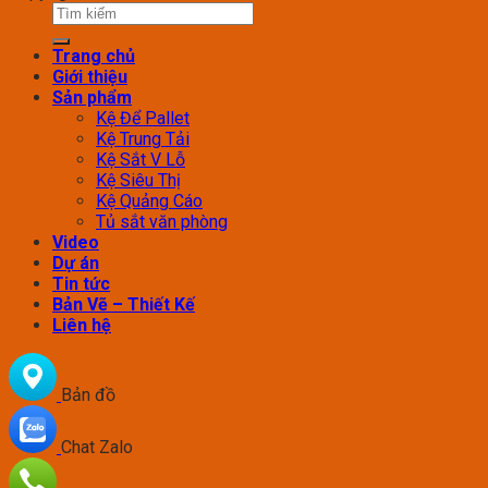
Trang chủ
Giới thiệu
Sản phẩm
Kệ Để Pallet
Kệ Trung Tải
Kệ Sắt V Lỗ
Kệ Siêu Thị
Kệ Quảng Cáo
Tủ sắt văn phòng
Video
Dự án
Tin tức
Bản Vẽ – Thiết Kế
Liên hệ
Bản đồ
Chat Zalo