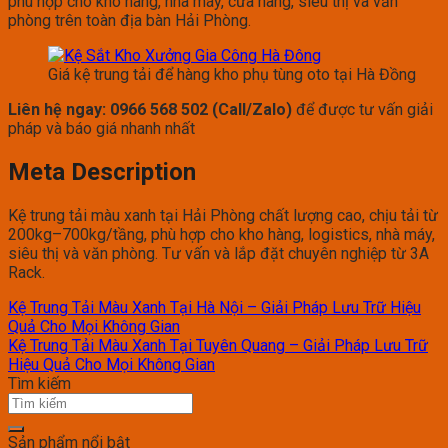
phù hợp cho kho hàng, nhà máy, cửa hàng, siêu thị và văn
phòng trên toàn địa bàn Hải Phòng.
Giá kệ trung tải để hàng kho phụ tùng oto tại Hà Đồng
Liên hệ ngay: 0966 568 502 (Call/Zalo)
để được tư vấn giải
pháp và báo giá nhanh nhất
Meta Description
Kệ trung tải màu xanh tại Hải Phòng chất lượng cao, chịu tải từ
200kg–700kg/tầng, phù hợp cho kho hàng, logistics, nhà máy,
siêu thị và văn phòng. Tư vấn và lắp đặt chuyên nghiệp từ 3A
Rack.
Kệ Trung Tải Màu Xanh Tại Hà Nội – Giải Pháp Lưu Trữ Hiệu
Quả Cho Mọi Không Gian
Kệ Trung Tải Màu Xanh Tại Tuyên Quang – Giải Pháp Lưu Trữ
Hiệu Quả Cho Mọi Không Gian
Tìm kiếm
Sản phẩm nổi bật