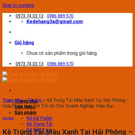
Skip to content
0973 74 03 13
0986 889 570
Kedehang3a@gmail.com
Giỏ hàng
Chưa có sản phẩm trong giỏ hàng.
0973 74 03 13
0986 889 570
Trang chủ
»
Tin tức
»
Kệ Trung Tải Màu Xanh Tại Hải Phòng –
Trang chủ
Giải Pháp Lưu Trữ Tối Ưu Cho Doanh Nghiệp Hiện Đại
Giới thiệu
Sản phẩm
Kệ Để Pallet
Tin tức
Kệ Trung Tải
Kệ Sắt V Lỗ
Kệ Trung Tải Màu Xanh Tại Hải Phòng –