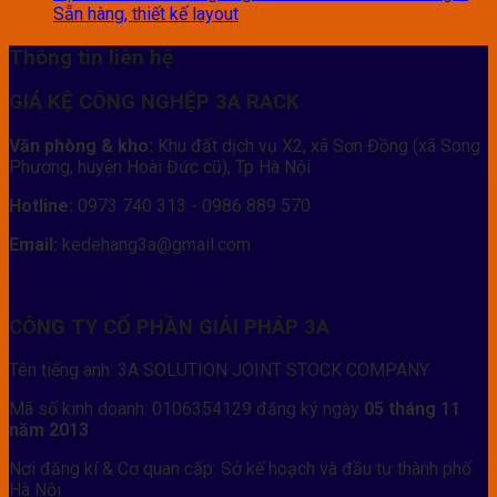
Sẵn hàng, thiết kế layout
Thông tin liên hệ
GIÁ KỆ CÔNG NGHỆP 3A RACK
Văn phòng & kho:
Khu đất dịch vụ X2, xã Sơn Đồng (xã Song
Phương, huyện Hoài Đức cũ), Tp Hà Nội
Hotline:
0973 740 313 - 0986 889 570
Email:
kedehang3a@gmail.com
CÔNG TY CỔ PHẦN GIẢI PHÁP 3A
Tên tiếng anh: 3A SOLUTION JOINT STOCK COMPANY
Mã số kinh doanh: 0106354129 đăng ký ngày
05 tháng 11
năm 2013
Nơi đăng kí & Cơ quan cấp: Sở kế hoạch và đầu tư thành phố
Hà Nội