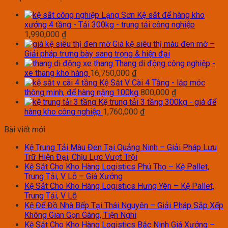
Kệ sắt để hàng kho
xưởng 4 tầng - Tải 300kg - trung tải công nghiệp
1,990,000
₫
Giá kệ siêu thị màu đen mờ –
Giải pháp trưng bày sang trọng & hiện đại
Thang di động công nghiệp -
xe thang kho hàng
16,750,000
₫
Kệ Sắt V Cài 4 Tầng - lắp móc
thông minh, để hàng nặng 100kg
800,000
₫
Kệ trung tải 3 tầng 300kg - giá để
hàng kho công nghiệp
1,760,000
₫
Bài viết mới
Kệ Trung Tải Màu Đen Tại Quảng Ninh – Giải Pháp Lưu
Trữ Hiện Đại, Chịu Lực Vượt Trội
Kệ Sắt Cho Kho Hàng Logistics Phú Thọ – Kệ Pallet,
Trung Tải, V Lỗ – Giá Xưởng
Kệ Sắt Cho Kho Hàng Logistics Hưng Yên – Kệ Pallet,
Trung Tải, V Lỗ
Kệ Để Đồ Nhà Bếp Tại Thái Nguyên – Giải Pháp Sắp Xếp
Không Gian Gọn Gàng, Tiện Nghi
Kệ Sắt Cho Kho Hàng Logistics Bắc Ninh Giá Xưởng –