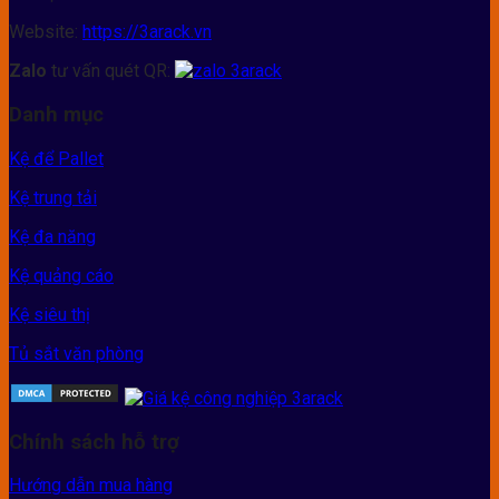
Website:
https://3arack.vn
Zalo
tư vấn quét QR:
Danh mục
Kệ để Pallet
Kệ trung tải
Kệ đa năng
Kệ quảng cáo
Kệ siêu thị
Tủ sắt văn phòng
Chính sách hỗ trợ
Hướng dẫn mua hàng