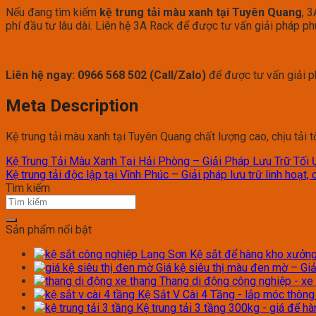
Nếu đang tìm kiếm
kệ trung tải màu xanh tại Tuyên Quang
, 
phí đầu tư lâu dài. Liên hệ 3A Rack để được tư vấn giải pháp p
Liên hệ ngay: 0966 568 502 (Call/Zalo)
để được tư vấn giải p
Meta Description
Kệ trung tải màu xanh tại Tuyên Quang chất lượng cao, chịu tải t
Kệ Trung Tải Màu Xanh Tại Hải Phòng – Giải Pháp Lưu Trữ Tối
Kệ trung tải độc lập tại Vĩnh Phúc – Giải pháp lưu trữ linh hoạt
Tìm kiếm
Sản phẩm nổi bật
Kệ sắt để hàng kho xưởng 
Giá kệ siêu thị màu đen mờ – Giả
Thang di động công nghiệp - xe
Kệ Sắt V Cài 4 Tầng - lắp móc thôn
Kệ trung tải 3 tầng 300kg - giá để h