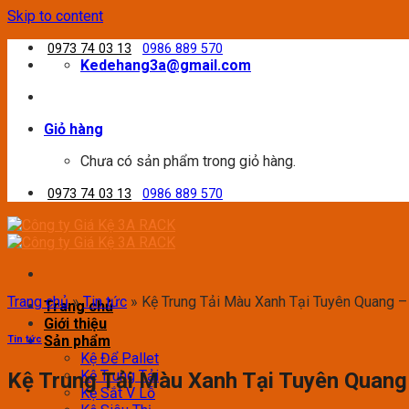
Skip to content
0973 74 03 13
0986 889 570
Kedehang3a@gmail.com
Giỏ hàng
Chưa có sản phẩm trong giỏ hàng.
0973 74 03 13
0986 889 570
Trang chủ
»
Tin tức
»
Kệ Trung Tải Màu Xanh Tại Tuyên Quang –
Trang chủ
Giới thiệu
Sản phẩm
Tin tức
Kệ Để Pallet
Kệ Trung Tải
Kệ Trung Tải Màu Xanh Tại Tuyên Quang
Kệ Sắt V Lỗ