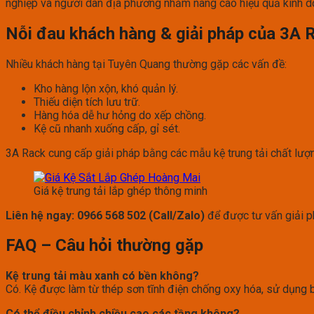
nghiệp và người dân địa phương nhằm nâng cao hiệu quả kinh d
Nỗi đau khách hàng & giải pháp của 3A 
Nhiều khách hàng tại Tuyên Quang thường gặp các vấn đề:
Kho hàng lộn xộn, khó quản lý.
Thiếu diện tích lưu trữ.
Hàng hóa dễ hư hỏng do xếp chồng.
Kệ cũ nhanh xuống cấp, gỉ sét.
3A Rack cung cấp giải pháp bằng các mẫu kệ trung tải chất lượng
Giá kệ trung tải lắp ghép thông minh
Liên hệ ngay: 0966 568 502 (Call/Zalo)
để được tư vấn giải p
FAQ – Câu hỏi thường gặp
Kệ trung tải màu xanh có bền không?
Có. Kệ được làm từ thép sơn tĩnh điện chống oxy hóa, sử dụng b
Có thể điều chỉnh chiều cao các tầng không?