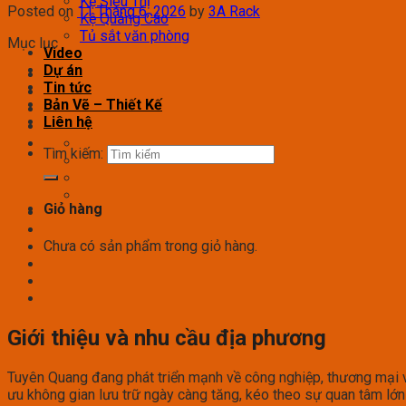
Kệ Siêu Thị
Posted on
11 Tháng 6, 2026
by
3A Rack
Kệ Quảng Cáo
Tủ sắt văn phòng
Mục lục
Video
Dự án
Tin tức
Bản Vẽ – Thiết Kế
Liên hệ
Tìm kiếm:
Giỏ hàng
Chưa có sản phẩm trong giỏ hàng.
Giới thiệu và nhu cầu địa phương
Tuyên Quang đang phát triển mạnh về công nghiệp, thương mại và
ưu không gian lưu trữ ngày càng tăng, kéo theo sự quan tâm lớ