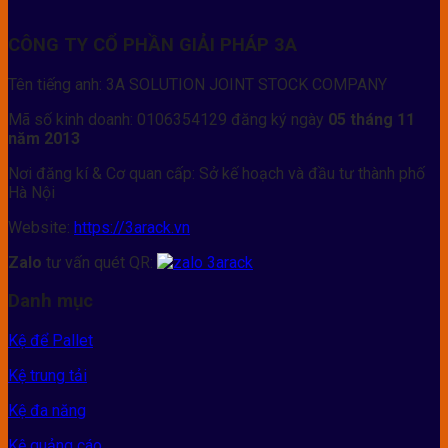
CÔNG TY CỔ PHẦN GIẢI PHÁP 3A
Tên tiếng anh: 3A SOLUTION JOINT STOCK COMPANY
Mã số kinh doanh: 0106354129 đăng ký ngày
05 tháng 11
năm 2013
Nơi đăng kí & Cơ quan cấp: Sở kế hoạch và đầu tư thành phố
Hà Nội
Website:
https://3arack.vn
Zalo
tư vấn quét QR:
Danh mục
Kệ để Pallet
Kệ trung tải
Kệ đa năng
Kệ quảng cáo