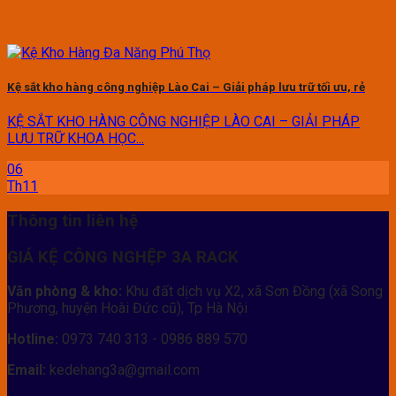
Kệ sắt kho hàng công nghiệp Lào Cai – Giải pháp lưu trữ tối ưu, rẻ
KỆ SẮT KHO HÀNG CÔNG NGHIỆP LÀO CAI – GIẢI PHÁP
LƯU TRỮ KHOA HỌC...
06
Th11
Thông tin liên hệ
GIÁ KỆ CÔNG NGHỆP 3A RACK
Văn phòng & kho:
Khu đất dịch vụ X2, xã Sơn Đồng (xã Song
Phương, huyện Hoài Đức cũ), Tp Hà Nội
Hotline:
0973 740 313 - 0986 889 570
Email:
kedehang3a@gmail.com