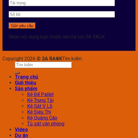
Nhận nội dung bạn muốn liên hệ với 3A RACK
Copyright 2026 ©
3A RACK
Tìm kiếm:
Trang chủ
Giới thiệu
Sản phẩm
Kệ Để Pallet
Kệ Trung Tải
Kệ Sắt V Lỗ
Kệ Siêu Thị
Kệ Quảng Cáo
Tủ sắt văn phòng
Video
Dự án