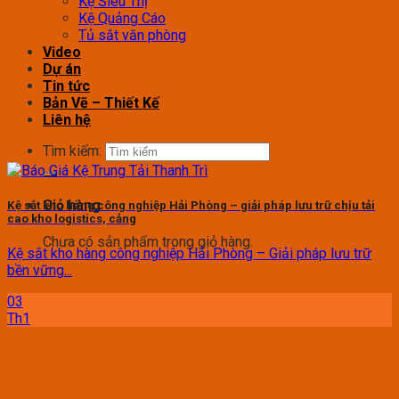
Kệ Siêu Thị
Kệ Quảng Cáo
Tủ sắt văn phòng
Video
Dự án
Tin tức
Bản Vẽ – Thiết Kế
Liên hệ
Tìm kiếm:
Giỏ hàng
Kệ sắt kho hàng công nghiệp Hải Phòng – giải pháp lưu trữ chịu tải
cao kho logistics, cảng
Chưa có sản phẩm trong giỏ hàng.
Kệ sắt kho hàng công nghiệp Hải Phòng – Giải pháp lưu trữ
bền vững...
03
Th1