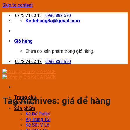
Skip to content
0973 74 03 13
0986 889 570
Kedehang3a@gmail.com
Giỏ hàng
Chưa có sản phẩm trong giỏ hàng.
0973 74 03 13
0986 889 570
Trang chủ
Tag Archives:
giá để hàng
Giới thiệu
Sản phẩm
Kệ Để Pallet
Kệ Trung Tải
Kệ Sắt V Lỗ