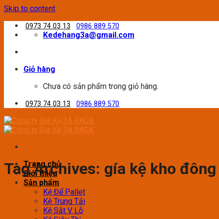
Skip to content
0973 74 03 13
0986 889 570
Kedehang3a@gmail.com
Giỏ hàng
Chưa có sản phẩm trong giỏ hàng.
0973 74 03 13
0986 889 570
Trang chủ
Tag Archives:
gía kệ kho đông
Giới thiệu
Sản phẩm
Kệ Để Pallet
Kệ Trung Tải
Kệ Sắt V Lỗ