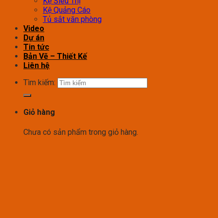
Kệ Siêu Thị
Kệ Quảng Cáo
Tủ sắt văn phòng
Video
Dự án
Tin tức
Bản Vẽ – Thiết Kế
Liên hệ
Tìm kiếm:
Giỏ hàng
Chưa có sản phẩm trong giỏ hàng.