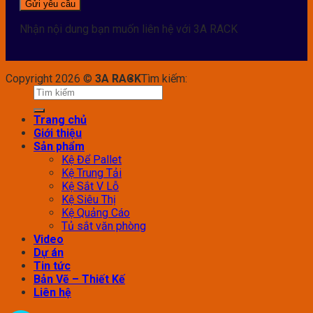
Nhận nội dung bạn muốn liên hệ với 3A RACK
Copyright 2026 ©
3A RACK
Tìm kiếm:
Trang chủ
Giới thiệu
Sản phẩm
Kệ Để Pallet
Kệ Trung Tải
Kệ Sắt V Lỗ
Kệ Siêu Thị
Kệ Quảng Cáo
Tủ sắt văn phòng
Video
Dự án
Tin tức
Bản Vẽ – Thiết Kế
Liên hệ