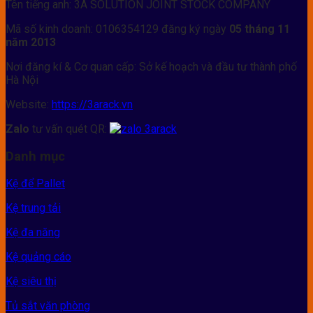
Tên tiếng anh: 3A SOLUTION JOINT STOCK COMPANY
Mã số kinh doanh: 0106354129 đăng ký ngày
05 tháng 11
năm 2013
Nơi đăng kí & Cơ quan cấp: Sở kế hoạch và đầu tư thành phố
Hà Nội
Website:
https://3arack.vn
Zalo
tư vấn quét QR:
Danh mục
Kệ để Pallet
Kệ trung tải
Kệ đa năng
Kệ quảng cáo
Kệ siêu thị
Tủ sắt văn phòng