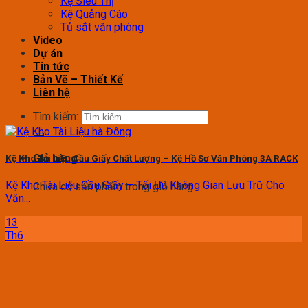
Kệ Siêu Thị
Kệ Quảng Cáo
Tủ sắt văn phòng
Video
Dự án
Tin tức
Bản Vẽ – Thiết Kế
Liên hệ
Tìm kiếm:
Giỏ hàng
Kệ Kho Tài Liệu Cầu Giấy Chất Lượng – Kệ Hồ Sơ Văn Phòng 3A RACK
Kệ Kho Tài Liệu Cầu Giấy – Tối Ưu Không Gian Lưu Trữ Cho
Chưa có sản phẩm trong giỏ hàng.
Văn...
13
Th6