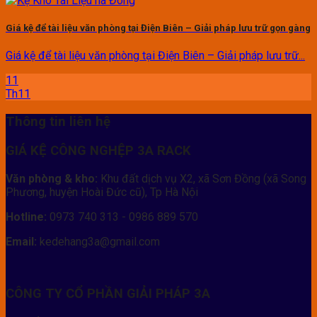
Giá kệ để tài liệu văn phòng tại Điện Biên – Giải pháp lưu trữ gọn gàng
Giá kệ để tài liệu văn phòng tại Điện Biên – Giải pháp lưu trữ...
11
Th11
Thông tin liên hệ
GIÁ KỆ CÔNG NGHỆP 3A RACK
Văn phòng & kho:
Khu đất dịch vụ X2, xã Sơn Đồng (xã Song
Phương, huyện Hoài Đức cũ), Tp Hà Nội
Hotline:
0973 740 313 - 0986 889 570
Email:
kedehang3a@gmail.com
CÔNG TY CỔ PHẦN GIẢI PHÁP 3A