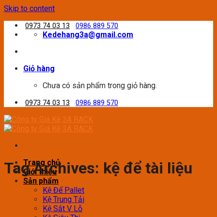
Skip to content
0973 74 03 13
0986 889 570
Kedehang3a@gmail.com
Giỏ hàng
Chưa có sản phẩm trong giỏ hàng.
0973 74 03 13
0986 889 570
Trang chủ
Tag Archives:
kệ để tài liệu
Giới thiệu
Sản phẩm
Kệ Để Pallet
Kệ Trung Tải
Kệ Sắt V Lỗ