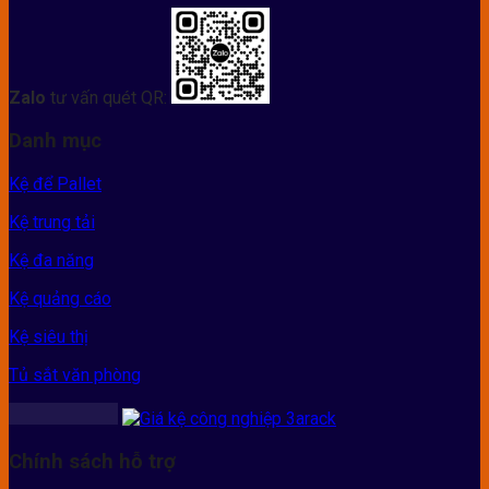
Zalo
tư vấn quét QR:
Danh mục
Kệ để Pallet
Kệ trung tải
Kệ đa năng
Kệ quảng cáo
Kệ siêu thị
Tủ sắt văn phòng
Chính sách hỗ trợ