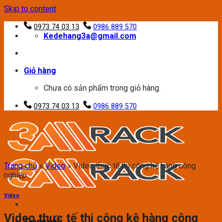
Skip to content
0973 74 03 13
0986 889 570
Kedehang3a@gmail.com
Giỏ hàng
Chưa có sản phẩm trong giỏ hàng.
0973 74 03 13
0986 889 570
Trang chủ
»
Video
»
Video thực tế thi công kệ hàng công
nghiệp
Video
Video thực tế thi công kệ hàng công
Trang chủ