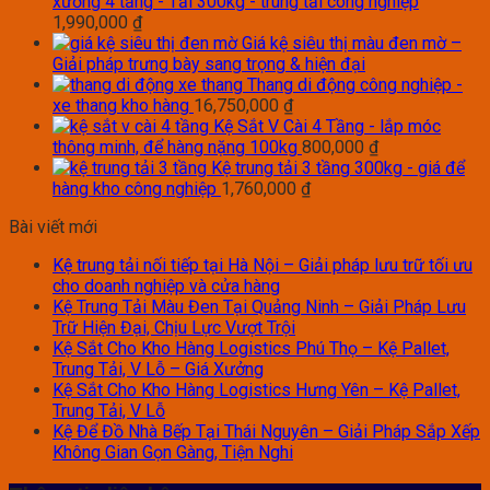
xưởng 4 tầng - Tải 300kg - trung tải công nghiệp
1,990,000
₫
Giá kệ siêu thị màu đen mờ –
Giải pháp trưng bày sang trọng & hiện đại
Thang di động công nghiệp -
xe thang kho hàng
16,750,000
₫
Kệ Sắt V Cài 4 Tầng - lắp móc
thông minh, để hàng nặng 100kg
800,000
₫
Kệ trung tải 3 tầng 300kg - giá để
hàng kho công nghiệp
1,760,000
₫
Bài viết mới
Kệ trung tải nối tiếp tại Hà Nội – Giải pháp lưu trữ tối ưu
cho doanh nghiệp và cửa hàng
Kệ Trung Tải Màu Đen Tại Quảng Ninh – Giải Pháp Lưu
Trữ Hiện Đại, Chịu Lực Vượt Trội
Kệ Sắt Cho Kho Hàng Logistics Phú Thọ – Kệ Pallet,
Trung Tải, V Lỗ – Giá Xưởng
Kệ Sắt Cho Kho Hàng Logistics Hưng Yên – Kệ Pallet,
Trung Tải, V Lỗ
Kệ Để Đồ Nhà Bếp Tại Thái Nguyên – Giải Pháp Sắp Xếp
Không Gian Gọn Gàng, Tiện Nghi