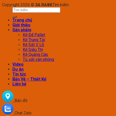
Copyright 2026 ©
3A RACK
Tìm kiếm:
Trang chủ
Giới thiệu
Sản phẩm
Kệ Để Pallet
Kệ Trung Tải
Kệ Sắt V Lỗ
Kệ Siêu Thị
Kệ Quảng Cáo
Tủ sắt văn phòng
Video
Dự án
Tin tức
Bản Vẽ – Thiết Kế
Liên hệ
Bản đồ
Chat Zalo