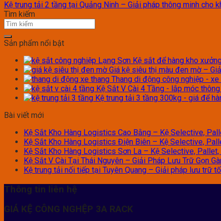
Kệ trung tải 2 tầng tại Quảng Ninh – Giải pháp thông minh cho k
Tìm kiếm
Sản phẩm nổi bật
Kệ sắt để hàng kho xưởng 
Giá kệ siêu thị màu đen mờ – Giả
Thang di động công nghiệp - xe
Kệ Sắt V Cài 4 Tầng - lắp móc thôn
Kệ trung tải 3 tầng 300kg - giá để h
Bài viết mới
Kệ Sắt Kho Hàng Logistics Cao Bằng – Kệ Selective, Palle
Kệ Sắt Kho Hàng Logistics Điện Biên – Kệ Selective, Palle
Kệ Sắt Kho Hàng Logistics Sơn La – Kệ Selective, Pallet, 
Kệ Sắt V Cài Tại Thái Nguyên – Giải Pháp Lưu Trữ Gọn G
Kệ trung tải nối tiếp tại Tuyên Quang – Giải pháp lưu trữ 
Thông tin liên hệ
GIÁ KỆ CÔNG NGHỆP 3A RACK