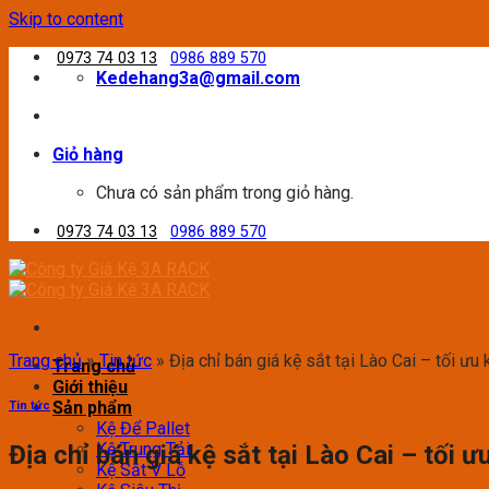
Skip to content
0973 74 03 13
0986 889 570
Kedehang3a@gmail.com
Giỏ hàng
Chưa có sản phẩm trong giỏ hàng.
0973 74 03 13
0986 889 570
Trang chủ
»
Tin tức
»
Địa chỉ bán giá kệ sắt tại Lào Cai – tối ư
Trang chủ
Giới thiệu
Sản phẩm
Tin tức
Kệ Để Pallet
Kệ Trung Tải
Địa chỉ bán giá kệ sắt tại Lào Cai – tối
Kệ Sắt V Lỗ