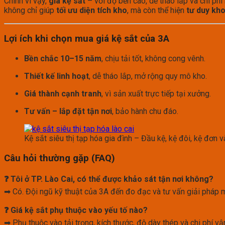
Chính vì vậy,
giá kệ sắt
– với độ bền cao, dễ tháo lắp và chi phí
không chỉ giúp
tối ưu diện tích kho
, mà còn thể hiện
tư duy kh
Lợi ích khi chọn mua giá kệ sắt của 3A
Bền chắc 10–15 năm
, chịu tải tốt, không cong vênh.
Thiết kế linh hoạt
, dễ tháo lắp, mở rộng quy mô kho.
Giá thành cạnh tranh
, vì sản xuất trực tiếp tại xưởng.
Tư vấn – lắp đặt tận nơi
, bảo hành chu đáo.
Kệ sắt siêu thị tạp hóa gia đình – Đầu kệ, kệ đôi, kệ đơn 
Câu hỏi thường gặp (FAQ)
❓ Tôi ở TP. Lào Cai, có thể được khảo sát tận nơi không?
➡ Có. Đội ngũ kỹ thuật của 3A đến đo đạc và tư vấn giải pháp mi
❓ Giá kệ sắt phụ thuộc vào yếu tố nào?
➡ Phụ thuộc vào tải trọng, kích thước, độ dày thép và chi phí vậ