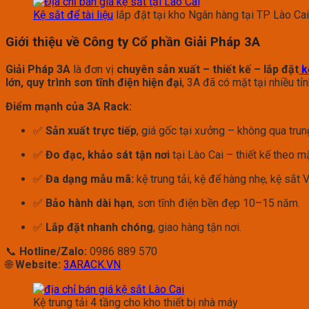
Kệ sắt để tài liệu
lắp đặt tại kho Ngân hàng tại TP Lào Ca
Giới thiệu về Công ty Cổ phần Giải Pháp 3A
Giải Pháp 3A
là đơn vị
chuyên sản xuất – thiết kế – lắp đặt
k
lớn, quy trình sơn tĩnh điện hiện đại
, 3A đã có mặt tại nhiều t
Điểm mạnh của 3A Rack:
✅
Sản xuất trực tiếp
, giá gốc tại xưởng – không qua trun
✅
Đo đạc, khảo sát tận nơi
tại Lào Cai – thiết kế theo m
✅
Đa dạng mẫu mã:
kệ trung tải, kệ để hàng nhẹ, kệ sắt V
✅
Bảo hành dài hạn
, sơn tĩnh điện bền đẹp 10–15 năm.
✅
Lắp đặt nhanh chóng
, giao hàng tận nơi.
📞
Hotline/Zalo:
0986 889 570
🌐
Website:
3ARACK.VN
Kệ trung tải 4 tầng cho kho thiết bị nhà máy