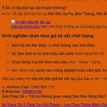
❓ 3A có lắp đặt tại các huyện không?
➡ Có. 3A lắp đặt tận nơi tại
Bát Xát, Sa Pa, Bảo Thắng, Văn B
Đảo kệ trưng bày
hình chữ nhật 4 tầng và cửa hàng tạp hó
Kinh nghiệm chọn mua giá kệ sắt chất lượng
Xem kỹ độ dày thép
và
chất lượng sơn tĩnh điện
.
Ưu tiên đơn vị có nhà máy sản xuất
, tránh hàng trôi nổi.
Chọn đúng loại kệ theo nhu cầu:
nhẹ – trung – nặng.
Nên chọn màu
xanh cam công nghiệp hoặc xám ghi
, đe
Nếu bạn đang tìm
địa chỉ bán giá kệ sắt tại Lào Cai
uy tín – ch
📞
Hotline/Zalo:
0986 889 570
🌐
Website:
3ARACK.VN
Giải Pháp 3A – Tối ưu không gian, nâng tầm kho hàng Việt!
Kệ Trung Tải 2 Tầng Tại Hải Phòng – Lựa Chọn Thông Minh Ch