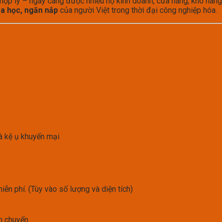
 hợp lý – ngày càng được nhiều hộ kinh doanh, cửa hàng, kho hàng 
oa học, ngăn nắp
của người Việt trong thời đại công nghiệp hóa.
và kệ ụ khuyến mại
ễn phí. (Tùy vào số lượng và diện tích)
n chuyển.