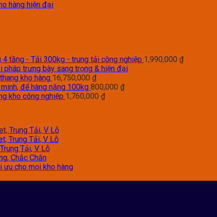
ho hàng hiện đại
4 tầng - Tải 300kg - trung tải công nghiệp
1,990,000
₫
i pháp trưng bày sang trọng & hiện đại
 thang kho hàng
16,750,000
₫
g minh, để hàng nặng 100kg
800,000
₫
àng kho công nghiệp
1,760,000
₫
t, Trung Tải, V Lỗ
t, Trung Tải, V Lỗ
Trung Tải, V Lỗ
àng, Chắc Chắn
tối ưu cho mọi kho hàng