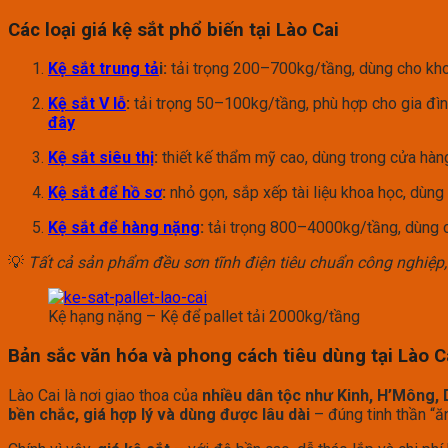
Các loại giá kệ sắt phổ biến tại Lào Cai
Kệ sắt trung tả
i:
tải trọng 200–700kg/tầng, dùng cho kho
Kệ sắt V lỗ
:
tải trọng 50–100kg/tầng, phù hợp cho gia đìn
đây
Kệ sắt siêu thị
:
thiết kế thẩm mỹ cao, dùng trong cửa hàng 
Kệ sắt để hồ sơ
:
nhỏ gọn, sắp xếp tài liệu khoa học, dùng
Kệ sắt để hàng nặng
:
tải trọng 800–4000kg/tầng, dùng c
💡
Tất cả sản phẩm đều sơn tĩnh điện tiêu chuẩn công nghiệp,
Kệ hạng nặng – Kệ để pallet tải 2000kg/tầng
Bản sắc văn hóa và phong cách tiêu dùng tại Lào C
Lào Cai là nơi giao thoa của
nhiều dân tộc như Kinh, H’Mông, 
bền chắc, giá hợp lý và dùng được lâu dài
– đúng tinh thần “ă