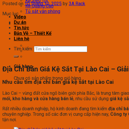
Kệ Siêu Thị
Posted on
10 Tháng 10, 2025
by
3A Rack
Kệ Quảng Cáo
Tủ sắt văn phòng
Mục lục
Video
Dự án
Tin tức
Bản Vẽ – Thiết Kế
Liên hệ
Tìm kiếm:
Giỏ hàng
Địa Chỉ Bán Giá Kệ Sắt Tại Lào Cai – G
Chưa có sản phẩm trong giỏ hàng.
Nhu cầu tìm địa chỉ bán giá kệ sắt tại Lào Cai
Lào Cai – vùng đất cửa ngõ biên giới phía Bắc, là trung tâm gi
mối, kho hàng và cửa hàng bán lẻ
, nhu cầu sử dụng
giá kệ sắ
Rất nhiều doanh nghiệp, hộ kinh doanh đang tìm kiếm
địa chỉ bá
chuyên nghiệp. Trong số các đơn vị cung cấp hiện nay,
Công ty 
tận nơi.