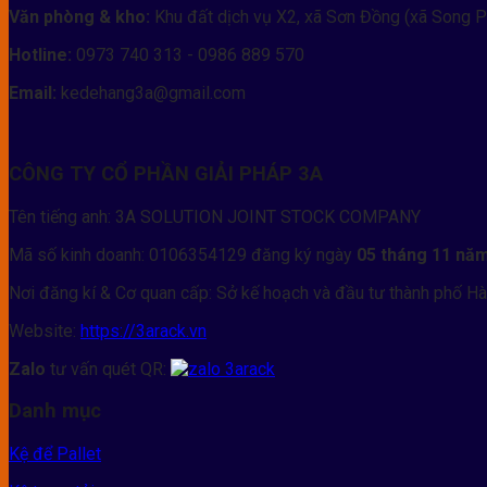
Văn phòng & kho:
Khu đất dịch vụ X2, xã Sơn Đồng (xã Song P
Hotline:
0973 740 313 - 0986 889 570
Email:
kedehang3a@gmail.com
CÔNG TY CỔ PHẦN GIẢI PHÁP 3A
Tên tiếng anh: 3A SOLUTION JOINT STOCK COMPANY
Mã số kinh doanh: 0106354129 đăng ký ngày
05 tháng 11 nă
Nơi đăng kí & Cơ quan cấp: Sở kế hoạch và đầu tư thành phố Hà
Website:
https://3arack.vn
Zalo
tư vấn quét QR:
Danh mục
Kệ để Pallet